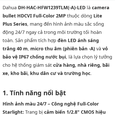
Dahua
DH-HAC-HFW1239TLM(-A)-LED
là
camera
bullet HDCVI Full-Color 2MP
thuộc dòng
Lite
Plus Series
, mang đến hình ảnh màu sắc sống
động 24/7 ngay cả trong môi trường tối hoàn
toàn. Sản phẩm tích hợp
đèn LED ánh sáng
trắng 40 m
,
micro thu âm (phiên bản -A)
và
vỏ
bảo vệ IP67 chống nước bụi
, là lựa chọn lý tưởng
cho hệ thống giám sát
cửa hàng, nhà riêng, bãi
xe, kho bãi, khu dân cư và trường học
.
Tính năng nổi bật
Hình ảnh màu 24/7 – Công nghệ Full-Color
Starlight:
Trang bị
cảm biến 1/2.8" CMOS hiệu