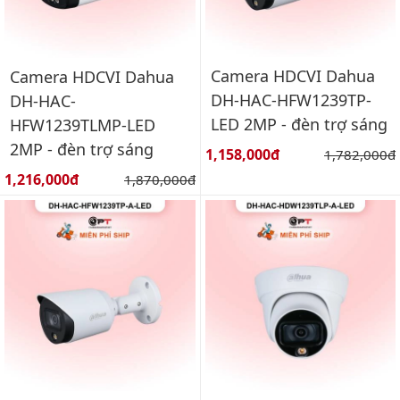
Camera HDCVI Dahua
Camera HDCVI Dahua
DH-HAC-HFW1239TP-
DH-HAC-
LED 2MP - đèn trợ sáng
HFW1239TLMP-LED
2MP - đèn trợ sáng
Giá bán:
1,158,000đ
Giá gốc:
1,782,000đ
Giá bán:
1,216,000đ
Giá gốc:
1,870,000đ