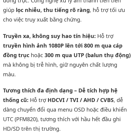
đồng trục. Công nghệ xử lý âm thanh tiên tiến
giúp
lọc nhiễu, thu tiếng rõ ràng
, hỗ trợ tối ưu
cho việc truy xuất bằng chứng.
Truyền xa, không suy hao tín hiệu:
Hỗ trợ
truyền hình ảnh 1080P lên tới 800 m qua cáp
đồng trục
hoặc
300 m qua UTP (balun thụ động)
mà không bị trễ hình, giữ nguyên chất lượng
màu.
Tương thích đa định dạng – Dễ tích hợp hệ
thống cũ:
Hỗ trợ
HDCVI / TVI / AHD / CVBS
, dễ
dàng chuyển đổi qua menu OSD hoặc điều khiển
UTC (PFM820), tương thích với hầu hết đầu ghi
HD/SD trên thị trường.