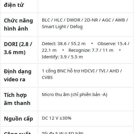
điện tử
Chức năng
BLC / HLC / DWDR / 2D-NR / AGC / AWB /
Smart Light / Defog
hình ảnh
DORI (2.8 /
Detect: 38.6 / 55.2 m • Observe: 15.4 /
22.1 m • Recognize: 7.7 / 11 m •
3.6 mm)
Identify: 3.9 / 5.5 m
Định dạng
1 cổng BNC hỗ trợ HDCVI / TVI / AHD /
CVBS
video ra
Tích hợp
Micro thu âm (chỉ phiên bản -A)
âm thanh
Nguồn cấp
DC 12 V ±30%
Tối đa 5 W (LED bật)