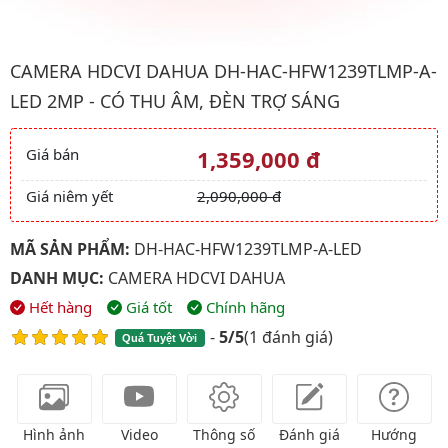
Hình ảnh đại diện của sản phẩm Camera HDCVI Dahua DH-HAC-
CAMERA HDCVI DAHUA DH-HAC-HFW1239TLMP-A-
LED 2MP - CÓ THU ÂM, ĐÈN TRỢ SÁNG
Giá bán
1,359,000 đ
Giá và khuyến mãi
Giá niêm yết
2,090,000 đ
MÃ SẢN PHẨM:
DH-HAC-HFW1239TLMP-A-LED
DANH MỤC:
CAMERA HDCVI DAHUA
Hết hàng
Giá tốt
Chính hãng
-
5/5
(
1 đánh giá
)
Quá Tuyệt Vời
Hình ảnh
Video
Thông số
Đánh giá
Hướng