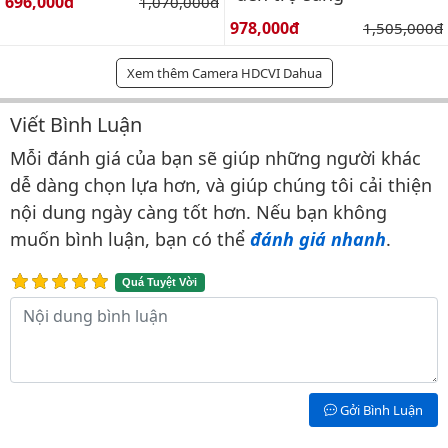
Giá bán:
696,000đ
Giá gốc:
1,070,000đ
Giá bán:
978,000đ
Giá gốc:
1,505,000đ
Xem thêm Camera HDCVI Dahua
Viết Bình Luận
Bình luận & Đánh giá
Mỗi đánh giá của bạn sẽ giúp những người khác
dễ dàng chọn lựa hơn, và giúp chúng tôi cải thiện
nội dung ngày càng tốt hơn. Nếu bạn không
muốn bình luận, bạn có thể
đánh giá nhanh
.
Quá Tuyệt Vời
Nội dung bình luận
Gởi Bình Luận