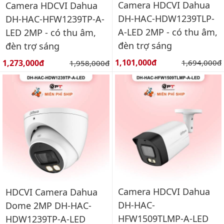
Camera HDCVI Dahua
Camera HDCVI Dahua
DH-HAC-HDW1239TLP-
DH-HAC-HFW1239TP-A-
A-LED 2MP - có thu âm,
LED 2MP - có thu âm,
đèn trợ sáng
đèn trợ sáng
Giá bán:
Giá bán:
1,101,000đ
Giá gốc:
1,273,000đ
Giá gốc:
1,694,000đ
1,958,000đ
Camera HDCVI Dahua
HDCVI Camera Dahua
DH-HAC-
Dome 2MP DH-HAC-
HFW1509TLMP-A-LED
HDW1239TP-A-LED