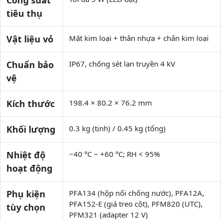
Công suất
tiêu thụ
Vật liệu vỏ
Mặt kim loại + thân nhựa + chân kim loại
Chuẩn bảo
IP67, chống sét lan truyền 4 kV
vệ
Kích thước
198.4 × 80.2 × 76.2 mm
Khối lượng
0.3 kg (tịnh) / 0.45 kg (tổng)
Nhiệt độ
−40 °C ~ +60 °C; RH < 95%
hoạt động
Phụ kiện
PFA134 (hộp nối chống nước), PFA12A,
PFA152-E (giá treo cột), PFM820 (UTC),
tùy chọn
PFM321 (adapter 12 V)