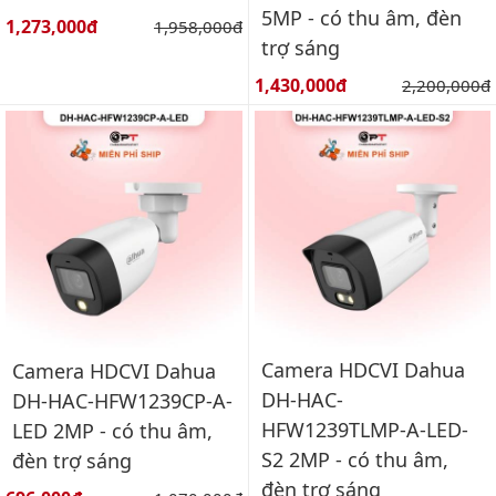
5MP - có thu âm, đèn
Giá bán:
1,273,000đ
Giá gốc:
1,958,000đ
trợ sáng
Giá bán:
1,430,000đ
Giá gốc:
2,200,000đ
Camera HDCVI Dahua
Camera HDCVI Dahua
DH-HAC-
DH-HAC-HFW1239CP-A-
HFW1239TLMP-A-LED-
LED 2MP - có thu âm,
S2 2MP - có thu âm,
đèn trợ sáng
đèn trợ sáng