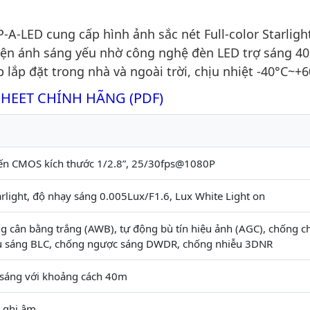
ED cung cấp hình ảnh sắc nét Full-color Starlight
kiện ánh sáng yếu nhờ công nghệ đèn LED trợ sáng 40
lắp đặt trong nhà và ngoài trời, chịu nhiệt -40°C~+6
SHEET CHÍNH HÃNG (PDF)
ến CMOS kích thước 1/2.8”, 25/30fps@1080P
tarlight, độ nhạy sáng 0.005Lux/F1.6, Lux White Light on
ng cân bằng trắng (AWB), tự động bù tín hiệu ảnh (AGC), chống c
ù sáng BLC, chống ngược sáng DWDR, chống nhiễu 3DNR
 sáng với khoảng cách 40m
c ghi âm