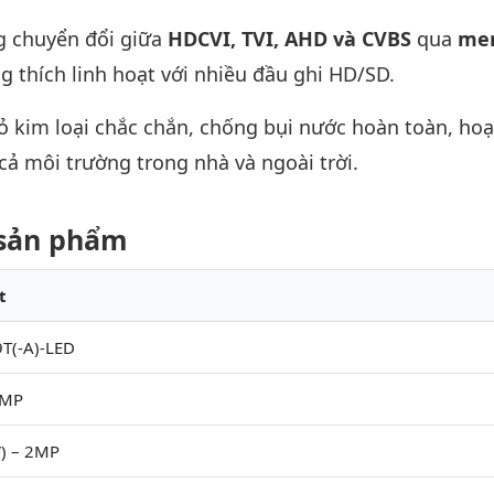
g chuyển đổi giữa
HDCVI, TVI, AHD và CVBS
qua
me
ng thích linh hoạt với nhiều đầu ghi HD/SD.
ỏ kim loại chắc chắn, chống bụi nước hoàn toàn, ho
cả môi trường trong nhà và ngoài trời.
t sản phẩm
t
(-A)-LED
6MP
V) – 2MP