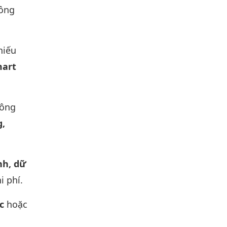
ồng
hiếu
mart
công
g,
nh, dữ
i phí.
c
hoặc