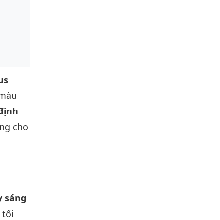
lus
 màu
định
ởng cho
y sáng
 tối