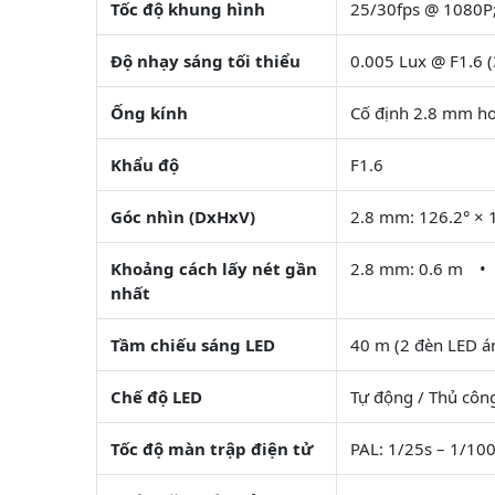
Tốc độ khung hình
25/30fps @ 1080P
Độ nhạy sáng tối thiểu
0.005 Lux @ F1.6 (
Ống kính
Cố định 2.8 mm h
Khẩu độ
F1.6
Góc nhìn (DxHxV)
2.8 mm: 126.2° × 
Khoảng cách lấy nét gần
2.8 mm: 0.6 m •
nhất
Tầm chiếu sáng LED
40 m (2 đèn LED á
Chế độ LED
Tự động / Thủ công
Tốc độ màn trập điện tử
PAL: 1/25s – 1/1