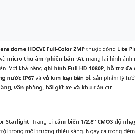
era dome HDCVI Full-Color 2MP
thuộc dòng
Lite P
và
micro thu âm (phiên bản -A)
, mang lại hình ảnh
oàn. Với khả năng
ghi hình Full HD 1080P
,
hỗ trợ đa 
ng nước IP67
và
vỏ kim loại bền bỉ
, sản phẩm lý tư
àng, văn phòng, bãi giữ xe và khu dân cư
.
r Starlight:
Trang bị
cảm biến 1/2.8” CMOS độ nhạ
trội trong môi trường thiếu sáng. Ngay cả trong đêm