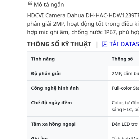
Mô tả ngắn
HDCVI Camera Dahua DH-HAC-HDW1239TP-A-L
phân giải 2MP, hoạt động tốt trong điều 
hợp mic ghi âm, chống nước IP67, phù hợp 
THÔNG SỐ KỸ THUẬT
|
TẢI DATA
Tính năng
Thông số
Độ phân giải
2MP, cảm bi
Công nghệ hình ảnh
Full-color S
Chế độ ngày đêm
Color, tự độ
sáng HLC, b
Tầm xa hồng ngoại
Đèn LED trợ
Ghi âm
Tích hợp Mi