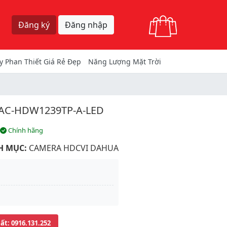
Giỏ hàng
Đăng ký
Đăng nhập
y Phan Thiết Giá Rẻ Đẹp
Năng Lượng Mặt Trời
AC-HDW1239TP-A-LED
Chính hãng
H MỤC:
CAMERA HDCVI DAHUA
uất
: 0916.131.252