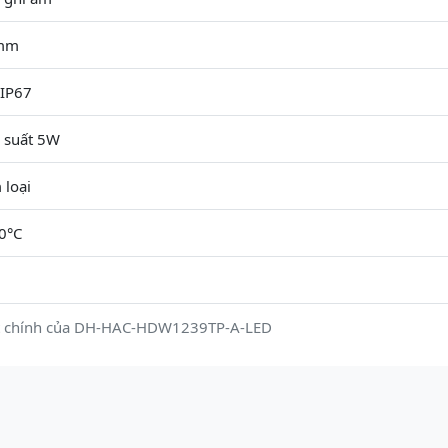
6mm
IP67
 suất 5W
 loại
0°C
ật chính của DH-HAC-HDW1239TP-A-LED