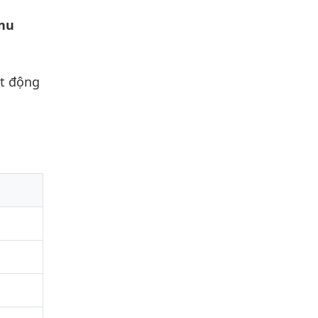
nu
ạt động