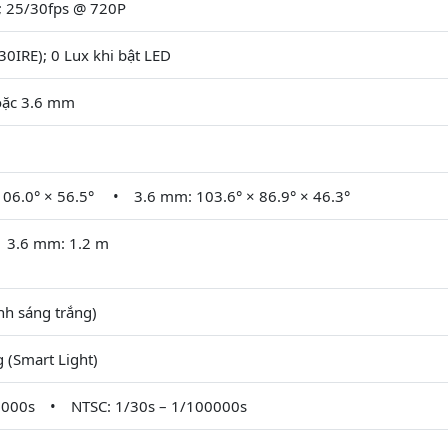
; 25/30fps @ 720P
30IRE); 0 Lux khi bật LED
oặc 3.6 mm
106.0° × 56.5° • 3.6 mm: 103.6° × 86.9° × 46.3°
 3.6 mm: 1.2 m
nh sáng trắng)
 (Smart Light)
00000s • NTSC: 1/30s – 1/100000s