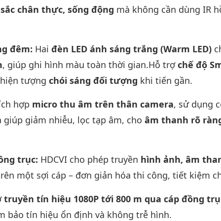
sắc chân thực, sống động
mà không cần dùng IR h
ong đêm:
Hai
đèn LED ánh sáng trắng (Warm LED)
c
m
, giúp ghi hình màu toàn thời gian.Hỗ trợ
chế độ S
 hiện tượng
chói sáng đối tượng
khi tiến gần.
ích hợp
micro thu âm trên thân camera
, sử dụng 
 giúp giảm nhiễu, lọc tạp âm, cho
âm thanh rõ ràn
đồng trục:
HDCVI cho phép truyền
hình ảnh, âm tha
rên một sợi cáp – đơn giản hóa thi công, tiết kiệm ch
ợ
truyền tín hiệu 1080P tới 800 m qua cáp đồng trụ
m bảo tín hiệu ổn định và không trễ hình.