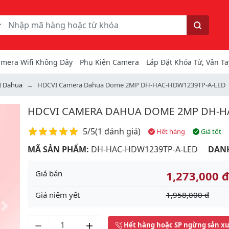
ếm
Tìm kiếm
mera Wifi Không Dây
Phụ Kiện Camera
Lắp Đặt Khóa Từ, Vân Ta
I Dahua
HDCVI Camera Dahua Dome 2MP DH-HAC-HDW1239TP-A-LED
HDCVI CAMERA DAHUA DOME 2MP DH-H
Điểm đánh giá
5/5
(
1 đánh giá
)
Hết hàng
Giá tốt
MÃ SẢN PHẨM:
DH-HAC-HDW1239TP-A-LED
DAN
Giá bán
1,273,000 đ
Giá niêm yết
1,958,000 đ
Next
Hết hàng hoặc SP ngừng sản x