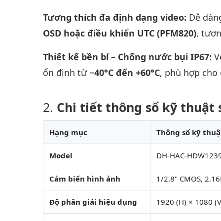
Tương thích đa định dạng video:
Dễ dàn
OSD hoặc điều khiển UTC (PFM820)
, tươ
Thiết kế bền bỉ – Chống nước bụi IP67:
V
ổn định từ
−40°C đến +60°C
, phù hợp cho 
Chi tiết thông số kỹ thuậ
Hạng mục
Thông số kỹ thuậ
Model
DH-HAC-HDW1239T
Cảm biến hình ảnh
1/2.8" CMOS, 2.1
Độ phân giải hiệu dụng
1920 (H) × 1080 (