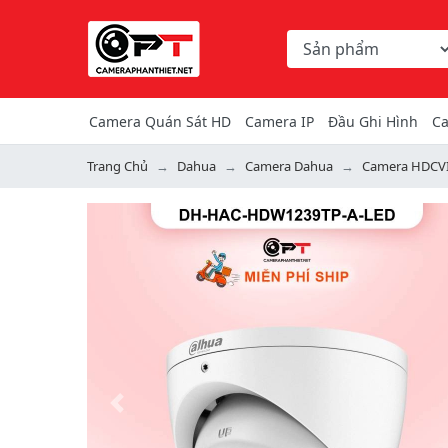
Chọn danh mục tìm ki
Từ khóa hoặc mã hàng
Camera Quán Sát HD
Camera IP
Đầu Ghi Hình
Ca
Trang Chủ
Dahua
Camera Dahua
Camera HDCV
Previous