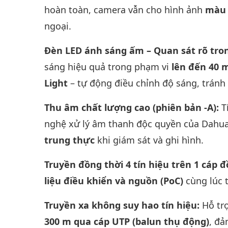
hoàn toàn, camera vẫn cho hình ảnh
màu 
ngoại.
Đèn LED ánh sáng ấm – Quan sát rõ tr
sáng hiệu quả trong phạm vi
lên đến 40 
Light
– tự động điều chỉnh độ sáng, tránh
Thu âm chất lượng cao (phiên bản -A):
T
nghệ xử lý âm thanh độc quyền của Dahua
trung thực
khi giám sát và ghi hình.
Truyền đồng thời 4 tín hiệu trên 1 cáp 
liệu điều khiển và nguồn (PoC)
cùng lúc t
Truyền xa không suy hao tín hiệu:
Hỗ tr
300 m qua cáp UTP (balun thụ động)
, đả