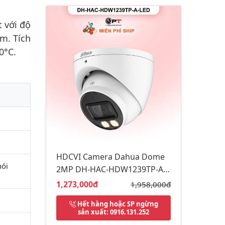
 với độ
m. Tích
0°C.
HDCVI Camera Dahua Dome
hói
2MP DH-HAC-HDW1239TP-A-
LED
Giá bán:
1,273,000đ
Giá gốc:
1,958,000đ
Hết hàng hoặc SP ngừng
sản xuất
: 0916.131.252