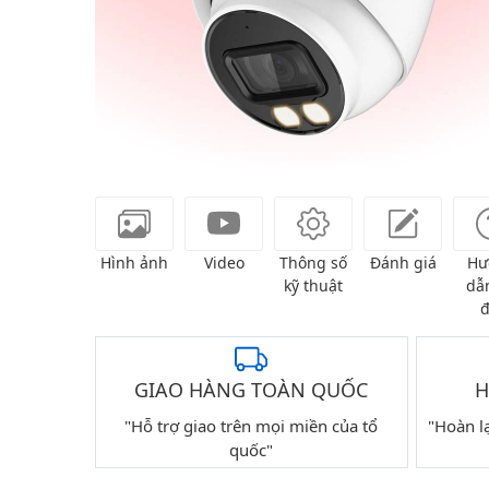
Hình ảnh
Video
Thông số
Đánh giá
Hư
kỹ thuật
dẫn
đ
GIAO HÀNG TOÀN QUỐC
H
"Hỗ trợ giao trên mọi miền của tổ
"Hoàn l
quốc"