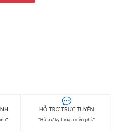
ÀNH
HỖ TRỢ TRỰC TUYẾN
iên"
"Hỗ trợ kỹ thuật miễn phí."