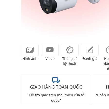
Hình ảnh
Video
Thông số
Đánh giá
Hư
kỹ thuật
dẫn
đ
GIAO HÀNG TOÀN QUỐC
H
"Hỗ trợ giao trên mọi miền của tổ
"Hoàn l
quốc"