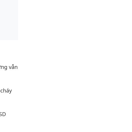
ưng vẫn
 cháy
OSD