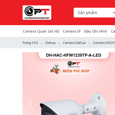
Chọn danh mục tìm ki
Từ khóa hoặc mã hàng
Camera Quán Sát HD
Camera IP
Đầu Ghi Hình
Ca
Trang Chủ
Dahua
Camera Dahua
Camera HDCV
Previous