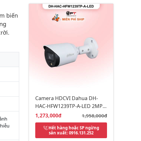
ảm biến
ống
rời.
Camera HDCVI Dahua DH-
HAC-HFW1239TP-A-LED 2MP -
có thu âm, đèn trợ sáng
Giá bán:
1,273,000đ
Giá gốc:
1,958,000đ
 ảnh
hiễu
Hết hàng hoặc SP ngừng
sản xuất
: 0916.131.252