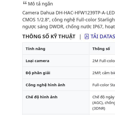
Mô tả ngắn
Camera Dahua DH-HAC-HFW1239TP-A-LED ma
CMOS 1/2.8", công nghệ Full-color Starlig
ngược sáng DWDR, chống nước IP67, hoạt đ
THÔNG SỐ KỸ THUẬT
|
TẢI DATA
Tính năng
Thông số
Loại camera
2M Full-colo
Độ phân giải
2MP, cảm bi
Công nghệ hình ảnh
Full-color S
Chế độ hình ảnh
Chế độ ngày 
(AGC), chốn
(3DNR)