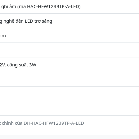
c ghi âm (mã HAC-HFW1239TP-A-LED)
g nghệ đèn LED trợ sáng
6mm
2V, công suất 3W
C
ật chính của DH-HAC-HFW1239TP-A-LED