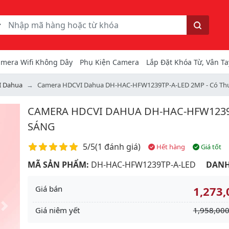
ếm
Tìm kiếm
mera Wifi Không Dây
Phụ Kiện Camera
Lắp Đặt Khóa Từ, Vân Ta
I Dahua
Camera HDCVI Dahua DH-HAC-HFW1239TP-A-LED 2MP - Có Thu
CAMERA HDCVI DAHUA DH-HAC-HFW1239T
SÁNG
Điểm đánh giá
5/5
(
1 đánh giá
)
Hết hàng
Giá tốt
MÃ SẢN PHẨM:
DH-HAC-HFW1239TP-A-LED
DANH
Giá bán
1,273,
Giá niêm yết
1,958,000
Next