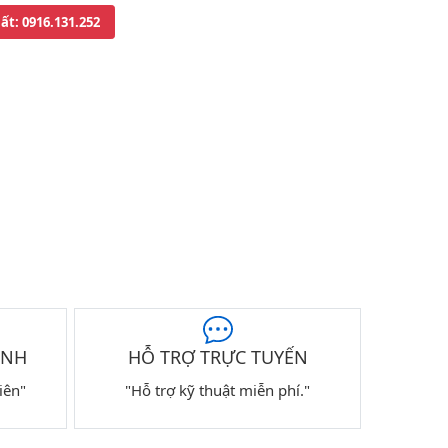
uất
: 0916.131.252
ÀNH
HỖ TRỢ TRỰC TUYẾN
iên"
"Hỗ trợ kỹ thuật miễn phí."