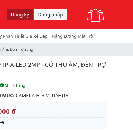
Giỏ hàng
Đăng ký
Đăng nhập
y Phan Thiết Giá Rẻ Đẹp
Năng Lượng Mặt Trời
 Âm, Đèn Trợ Sáng
P-A-LED 2MP - CÓ THU ÂM, ĐÈN TRỢ
Chính hãng
 MỤC:
CAMERA HDCVI DAHUA
000 đ
 đ