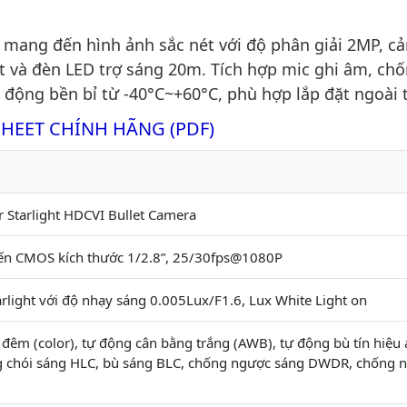
ng đến hình ảnh sắc nét với độ phân giải 2MP, c
ht và đèn LED trợ sáng 20m. Tích hợp mic ghi âm, ch
ộng bền bỉ từ -40°C~+60°C, phù hợp lắp đặt ngoài t
SHEET CHÍNH HÃNG (PDF)
r Starlight HDCVI Bullet Camera
ến CMOS kích thước 1/2.8”, 25/30fps@1080P
tarlight với độ nhạy sáng 0.005Lux/F1.6, Lux White Light on
đêm (color), tự động cân bằng trắng (AWB), tự động bù tín hiệu
g chói sáng HLC, bù sáng BLC, chống ngược sáng DWDR, chống n