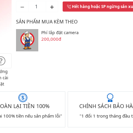
Hết hàng hoặc SP ngừng sản x
SẢN PHẨM MUA KÈM THEO
Phí lắp đặt camera
200,000đ
ớng
 cài
ặt
OÀN LẠI TIỀN 100%
CHÍNH SÁCH BẢO H
ại 100% tiền nếu sản phẩm lỗi"
"1 đổi 1 trong tháng đầu t