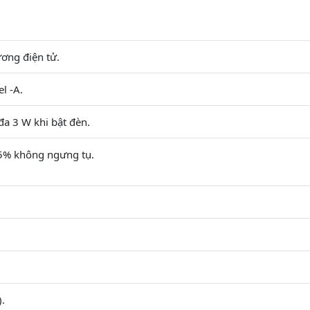
ơng điện tử.
l -A.
đa 3 W khi bật đèn.
95% không ngưng tụ.
).