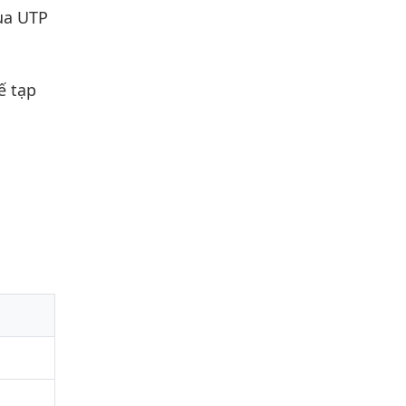
ua UTP
ế tạp