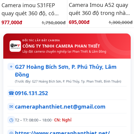
Camera Imou A52 quay
Camera imou S31FEP
quét 360 độ trong nhà
quay quét 360 độ, có
3k
màu ban đêm, báo động
Giá bán:
Giá bán:
695,000đ
Giá gốc:
977,000đ
Giá gốc:
1,300,000đ
1,750,000đ
ĐỐI TÁC LẮP ĐẶT CAMERA
CÔNG TY TNHH CAMERA PHAN THIẾT
Lắp đặt camera chuyên nghiệp tại Phan Thiết & Lâm Đồng
⌖
G27 Hoàng Bích Sơn, P. Phú Thủy, Lâm
Đồng
(Trước đây: G27 Hoàng Bích Sơn, P. Phú Thủy, Tp. Phan Thiết, Bình Thuận)
0916.131.252
☎
cameraphanthiet.net@gmail.com
✉
◷
T2 – T7: 08:00 – 18:00 ·
CN: Nghỉ
https://www.cameraphanthiet.net/
◎