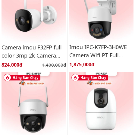
Imou IPC-K7FP-3H0WE
Camera imou F32FP full
Camera Wifi PT Full
color 3mp 2k Camera
Color ngoài trời 3.0MP
wifi ngoài trời
Giá bán:
Giá bán:
1,875,000đ
824,000đ
Giá gốc:
1,400,000đ
Hàng Bán Chạy
Hàng Bán Chạy