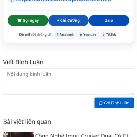
☎ Gọi ngay
⌖ Chỉ đường
Zalo
f
▶
♪
Kết nối với chúng tôi
Facebook
Youtube
TikTok
Bình luận
Viết Bình Luận
Nội dung bình luận
Gởi Bình Luận
Bài viết liên quan
Công Nghệ Imou Cruiser Dual Có Gì