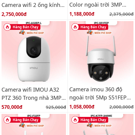
Color ngoài trời 3MP
Camera wifi 2 ống kính
IPC-K7FP-3H0TE
quay quét ngoài trời
Giá bán:
Giá bán:
1,188,000đ
Giá gốc:
2,750,000đ
2,375,000đ
6MP
Hàng Bán Chạy
Hàng Bán Chạy
Camera imou 360 độ
Camera wifi IMOU A32
ngoài trời 5Mp S51FEP
PTZ 360 Trong nhà 3MP
Báo động, đàm thoại 2
IPC-A32EP-L
Giá bán:
Giá bán:
1,058,000đ
Giá gốc:
570,000đ
Giá gốc:
2,000,000đ
925,000đ
chiều
Hàng Bán Chạy
Hàng Bán Chạy