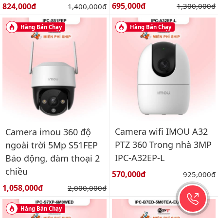
Giá bán:
Giá bán:
695,000đ
Giá gốc:
824,000đ
Giá gốc:
1,300,000đ
1,400,000đ
Hàng Bán Chạy
Hàng Bán Chạy
Camera wifi IMOU A32
Camera imou 360 độ
PTZ 360 Trong nhà 3MP
ngoài trời 5Mp S51FEP
IPC-A32EP-L
Báo động, đàm thoại 2
chiều
Giá bán:
570,000đ
Giá gốc:
925,000đ
Giá bán:
1,058,000đ
Giá gốc:
2,000,000đ
Hàng Bán Chạy