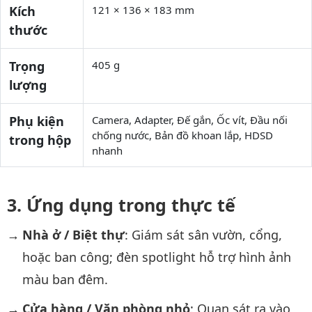
Kích
121 × 136 × 183 mm
thước
Trọng
405 g
lượng
Phụ kiện
Camera, Adapter, Đế gắn, Ốc vít, Đầu nối
chống nước, Bản đồ khoan lắp, HDSD
trong hộp
nhanh
Ứng dụng trong thực tế
Nhà ở / Biệt thự
: Giám sát sân vườn, cổng,
hoặc ban công; đèn spotlight hỗ trợ hình ảnh
màu ban đêm.
Cửa hàng / Văn phòng nhỏ
: Quan sát ra vào,