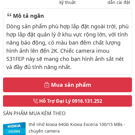
kỹ thuật
dẫn cài đặt
Mô tả ngắn
Dòng sản phẩm phù hợp lắp đặt ngoài trời, phù
hợp lắp đặt quản lý ở khu vực rộng lớn, với tính
năng báo động, có màu ban đêm chất lượng
hình ảnh lên đến 2K. Chiếc camera imou
S31FEP này sẽ mang cho bạn hình ảnh sắt nét
và đầy đủ tính năng nhất.
Mua sản phẩm
Hỗ Trợ Đại Lý
0916.131.252
SẢN PHẨM MUA KÈM THEO
thẻ nhớ kioxia 64Gb Kioxia Exceria 100/15 MBs -
chuyên camera