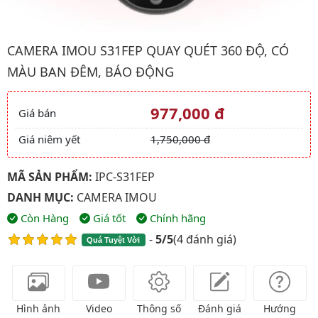
Hình ảnh đại diện của sản phẩm Camera imou S31FEP quay quét
CAMERA IMOU S31FEP QUAY QUÉT 360 ĐỘ, CÓ
MÀU BAN ĐÊM, BÁO ĐỘNG
977,000 đ
Giá bán
Giá và khuyến mãi
Giá niêm yết
1,750,000 đ
MÃ SẢN PHẨM:
IPC-S31FEP
DANH MỤC:
CAMERA IMOU
Còn Hàng
Giá tốt
Chính hãng
-
5/5
(
4 đánh giá
)
Quá Tuyệt Vời
Hình ảnh
Video
Thông số
Đánh giá
Hướng