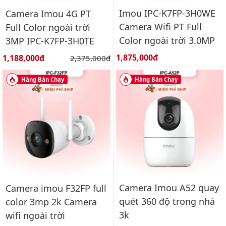
Imou IPC-K7FP-3H0WE
Camera Imou 4G PT
Camera Wifi PT Full
Full Color ngoài trời
Color ngoài trời 3.0MP
3MP IPC-K7FP-3H0TE
Giá bán:
Giá bán:
1,875,000đ
1,188,000đ
Giá gốc:
2,375,000đ
Hàng Bán Chạy
Hàng Bán Chạy
Camera Imou A52 quay
Camera imou F32FP full
quét 360 độ trong nhà
color 3mp 2k Camera
3k
wifi ngoài trời