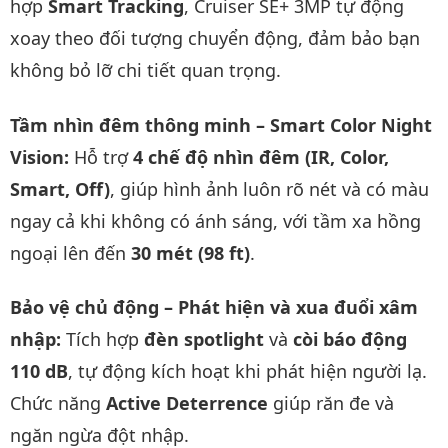
hợp
Smart Tracking
, Cruiser SE+ 3MP tự động
xoay theo đối tượng chuyển động, đảm bảo bạn
không bỏ lỡ chi tiết quan trọng.
Tầm nhìn đêm thông minh – Smart Color Night
Vision:
Hỗ trợ
4 chế độ nhìn đêm (IR, Color,
Smart, Off)
, giúp hình ảnh luôn rõ nét và có màu
ngay cả khi không có ánh sáng, với tầm xa hồng
ngoại lên đến
30 mét (98 ft)
.
Bảo vệ chủ động – Phát hiện và xua đuổi xâm
nhập:
Tích hợp
đèn spotlight
và
còi báo động
110 dB
, tự động kích hoạt khi phát hiện người lạ.
Chức năng
Active Deterrence
giúp răn đe và
ngăn ngừa đột nhập.