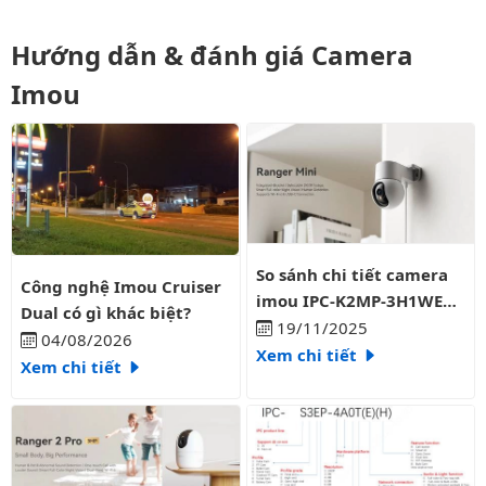
Hướng dẫn & đánh giá Camera
Imou
So sánh chi tiết camera imo
So sánh chi tiết camera
Công nghệ Imou Cruiser Dual có gì khác biệt?
Công nghệ Imou Cruiser
imou IPC-K2MP-3H1WE
Dual có gì khác biệt?
3mp và IPC-K2MP-
19/11/2025
04/08/2026
35H1WE 5mp
Xem chi tiết
Xem chi tiết