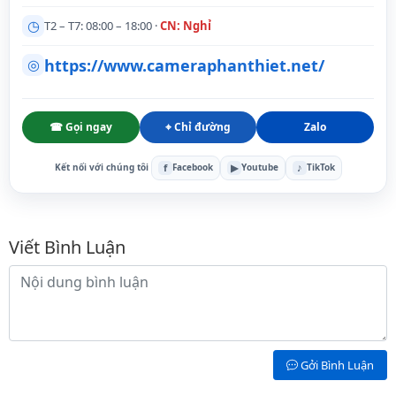
◷
T2 – T7: 08:00 – 18:00 ·
CN: Nghỉ
https://www.cameraphanthiet.net/
◎
☎ Gọi ngay
⌖ Chỉ đường
Zalo
f
▶
♪
Kết nối với chúng tôi
Facebook
Youtube
TikTok
Bình luận
Viết Bình Luận
Nội dung bình luận
Gởi Bình Luận