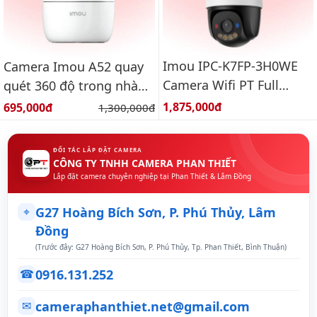
Imou IPC-K7FP-3H0WE
Camera Imou A52 quay
Camera Wifi PT Full
quét 360 độ trong nhà
Color ngoài trời 3.0MP
3k
Giá bán:
Giá bán:
1,875,000đ
695,000đ
Giá gốc:
1,300,000đ
ĐỐI TÁC LẮP ĐẶT CAMERA
CÔNG TY TNHH CAMERA PHAN THIẾT
Lắp đặt camera chuyên nghiệp tại Phan Thiết & Lâm Đồng
⌖
G27 Hoàng Bích Sơn, P. Phú Thủy, Lâm
Đồng
(Trước đây: G27 Hoàng Bích Sơn, P. Phú Thủy, Tp. Phan Thiết, Bình Thuận)
0916.131.252
☎
cameraphanthiet.net@gmail.com
✉