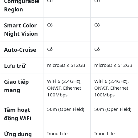
Configurable
Có
Có
Region
Smart Color
Có
Có
Night Vision
Auto-Cruise
Có
Có
Lưu trữ
microSD ≤ 512GB
microSD ≤ 512GB
Giao tiếp
WiFi 6 (2.4GHz),
WiFi 6 (2.4GHz),
ONVIF, Ethernet
ONVIF, Ethernet
mạng
100Mbps
100Mbps
Tầm hoạt
50m (Open Field)
50m (Open Field)
động WiFi
Ứng dụng
Imou Life
Imou Life