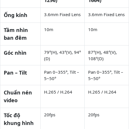
Ống kính
3.6mm Fixed Lens
3.6mm Fixed Lens
Tầm nhìn
10m
10m
ban đêm
Góc nhìn
79°(H), 43°(V), 94°
87°(H), 48°(V),
(D)
108°(D)
Pan – Tilt
Pan 0~355°, Tilt –
Pan 0~355°, Tilt –
5~50°
5~50°
Chuẩn nén
H.265 / H.264
H.265 / H.264
video
Tốc độ
20fps
20fps
khung hình