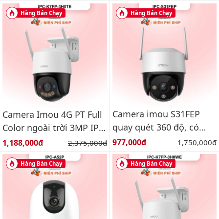
6MP
Hàng Bán Chạy
Hàng Bán Chạy
Camera imou S31FEP
Camera Imou 4G PT Full
quay quét 360 độ, có
Color ngoài trời 3MP IPC-
màu ban đêm, báo động
K7FP-3H0TE
Giá bán:
Giá bán:
977,000đ
Giá gốc:
1,188,000đ
Giá gốc:
1,750,000đ
2,375,000đ
Hàng Bán Chạy
Hàng Bán Chạy