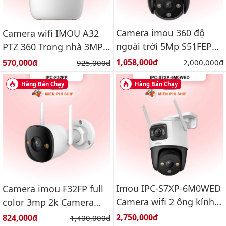
Camera imou 360 độ
Camera wifi IMOU A32
ngoài trời 5Mp S51FEP
PTZ 360 Trong nhà 3MP
Báo động, đàm thoại 2
IPC-A32EP-L
Giá bán:
Giá bán:
1,058,000đ
Giá gốc:
570,000đ
Giá gốc:
2,000,000đ
925,000đ
chiều
Hàng Bán Chạy
Hàng Bán Chạy
Imou IPC-S7XP-6M0WED
Camera imou F32FP full
Camera wifi 2 ống kính
color 3mp 2k Camera
quay quét ngoài trời
wifi ngoài trời
Giá bán:
Giá bán:
2,750,000đ
824,000đ
Giá gốc:
1,400,000đ