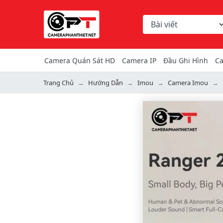
Chọn danh mục tìm ki
Từ khóa hoặc mã hàng
Camera Quán Sát HD
Camera IP
Đầu Ghi Hình
Ca
Trang Chủ
Hướng Dẫn
Imou
Camera Imou