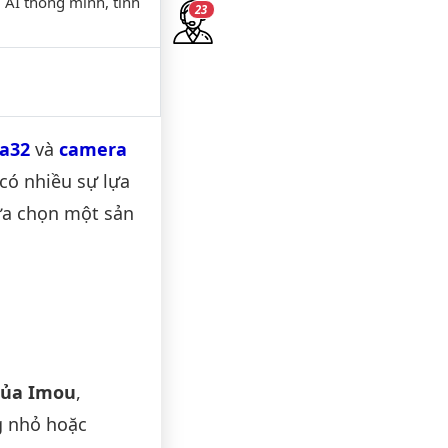
 AI thông minh, tính
22
a32
và
camera
có nhiều sự lựa
ựa chọn một sản
của Imou
,
g nhỏ hoặc