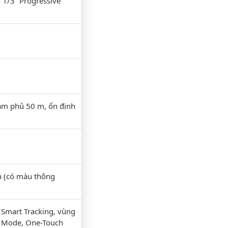
1/3” Progressive
tầm phủ 50 m, ổn định
on (có màu thông
 Smart Tracking, vùng
y Mode, One-Touch