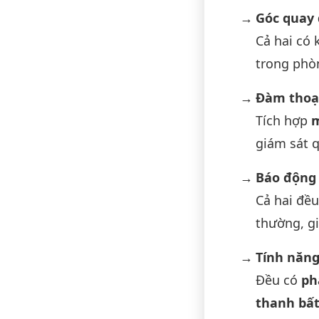
Góc quay 
Cả hai có
trong phò
Đàm thoại
Tích hợp
m
giám sát 
Báo động
Cả hai đề
thường, gi
Tính năng
Đều có
ph
thanh bấ