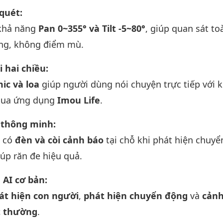
quét:
 khả năng
Pan 0~355° và Tilt -5~80°
, giúp quan sát to
ng, không điểm mù.
 hai chiều:
ic và loa
giúp người dùng nói chuyện trực tiếp với 
qua ứng dụng
Imou Life
.
 thông minh:
u có
đèn và còi cảnh báo
tại chỗ khi phát hiện chuyể
úp răn đe hiệu quả.
 AI cơ bản:
át hiện con người
,
phát hiện chuyển động
và
cảnh
t thường
.