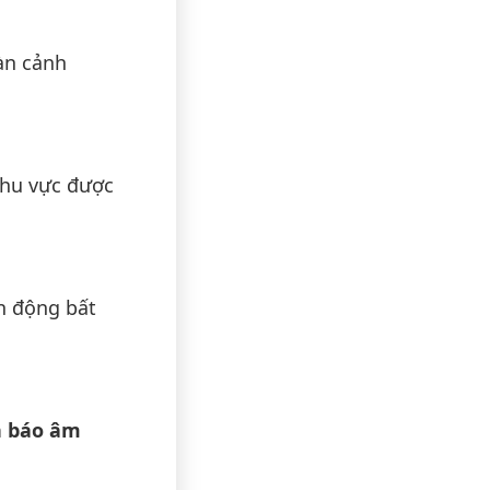
àn cảnh
khu vực được
n động bất
 báo âm