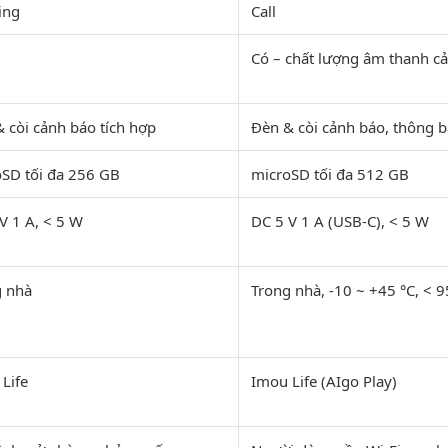
ing
Call
Có – chất lượng âm thanh cả
 còi cảnh báo tích hợp
Đèn & còi cảnh báo, thông b
SD tối đa 256 GB
microSD tối đa 512 GB
V 1 A, < 5 W
DC 5 V 1 A (USB-C), < 5 W
g nhà
Trong nhà, -10 ~ +45 °C, < 
Life
Imou Life (AIgo Play)