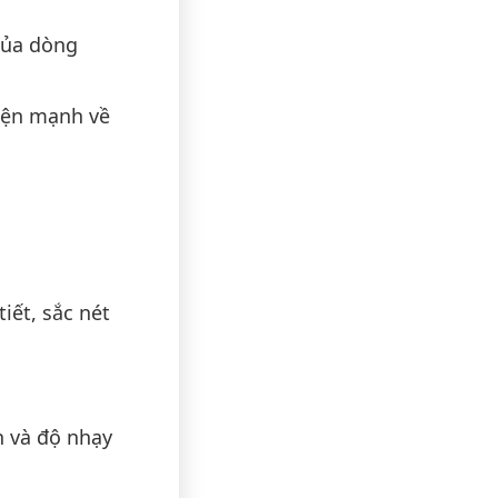
 của dòng
hiện mạnh về
iết, sắc nét
h và độ nhạy