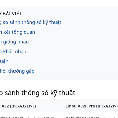
ng bài viết
 BÀI VIẾT
 so sánh thông số kỹ thuật
 xét tổng quan
m giống nhau
m khác nhau
luận
hỏi thường gặp
o sánh thông số kỹ thuật
 A32 (IPC-A32EP-L)
Imou A32P Pro (IPC-A32P-