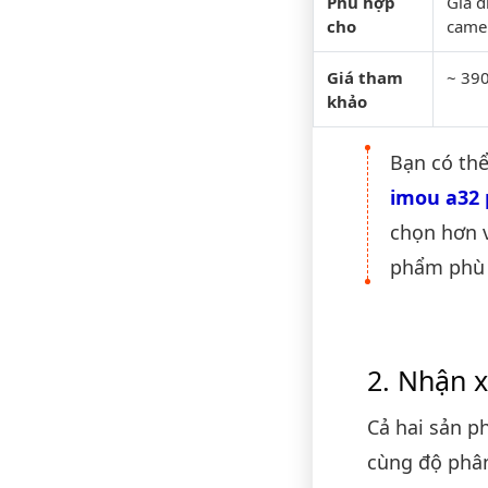
Phù hợp
Gia đ
cho
camer
Giá tham
~ 39
khảo
Bạn có thể
imou a32 
chọn hơn 
phẩm phù 
Nhận x
Cả hai sản 
cùng độ phân