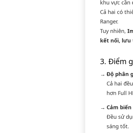
khu vực cần 
Cả hai có th
Ranger.
Tuy nhiên,
I
kết nối, lưu
Điểm g
Độ phân g
Cả hai đều
hơn Full H
Cảm biến 
Đều sử d
sáng tốt.