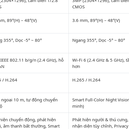
(2304×1296), cảm biến 1/2.8”
3MP (2304×1296), cảm biến 
S
CMOS
m, 89°(H) – 48°(V)
3.6 mm, 89°(H) – 48°(V)
 355°, Dọc -5° ~ 80°
Ngang 355°, Dọc -5° ~ 80°
 IEEE 802.11 b/g/n (2.4 GHz), hỗ
Wi-Fi 6 (2.4 GHz & 5 GHz), 
AN
hơn
 / H.264
H.265 / H.264
 ngoại 10 m, tự động chuyển
Smart Full-Color Night Visi
độ
minh)
hiện chuyển động, phát hiện
Phát hiện người & thú cưng,
, âm thanh bất thường, Smart
nhận diện tùy chỉnh, Privac