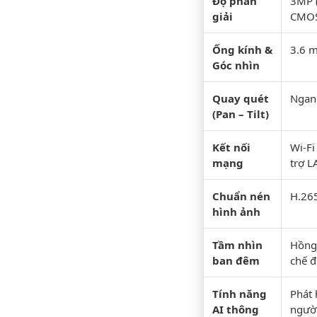
Độ phân
3MP 
giải
CMO
Ống kính &
3.6 m
Góc nhìn
Quay quét
Ngang
(Pan – Tilt)
Kết nối
Wi-Fi
mạng
trợ L
Chuẩn nén
H.265
hình ảnh
Tầm nhìn
Hồng
ban đêm
chế 
Tính năng
Phát 
AI thông
người