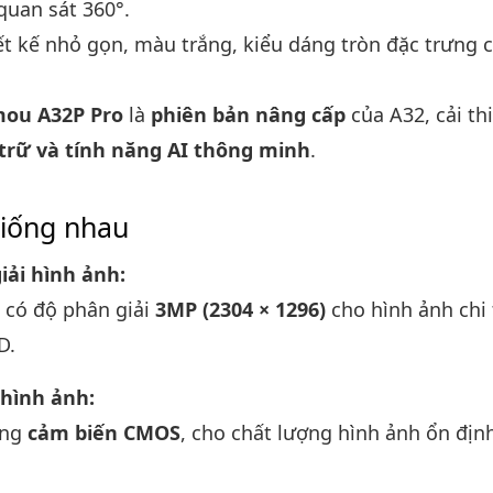
quan sát 360°.
iết kế nhỏ gọn, màu trắng, kiểu dáng tròn đặc trưng
mou A32P Pro
là
phiên bản nâng cấp
của A32, cải t
 trữ và tính năng AI thông minh
.
iống nhau
iải hình ảnh:
 có độ phân giải
3MP (2304 × 1296)
cho hình ảnh chi t
D.
hình ảnh:
ụng
cảm biến CMOS
, cho chất lượng hình ảnh ổn địn