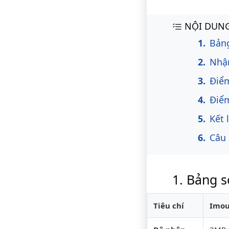
Nội du
NỘI DUNG
Bảng
Nhận
Điể
Điể
Kết 
Câu 
Bảng s
Tiêu chí
Imou