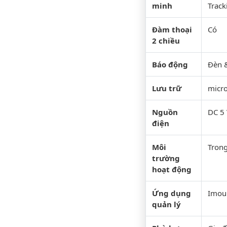
minh
Track
Đàm thoại
Có
2 chiều
Báo động
Đèn &
Lưu trữ
micro
Nguồn
DC 5 
điện
Môi
Tron
trường
hoạt động
Ứng dụng
Imou 
quản lý