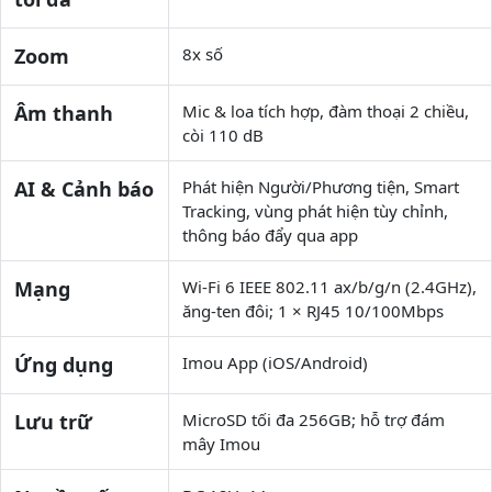
Zoom
8x số
Âm thanh
Mic & loa tích hợp, đàm thoại 2 chiều,
còi 110 dB
AI & Cảnh báo
Phát hiện Người/Phương tiện, Smart
Tracking, vùng phát hiện tùy chỉnh,
thông báo đẩy qua app
Mạng
Wi-Fi 6 IEEE 802.11 ax/b/g/n (2.4GHz),
ăng-ten đôi; 1 × RJ45 10/100Mbps
Ứng dụng
Imou App (iOS/Android)
Lưu trữ
MicroSD tối đa 256GB; hỗ trợ đám
mây Imou