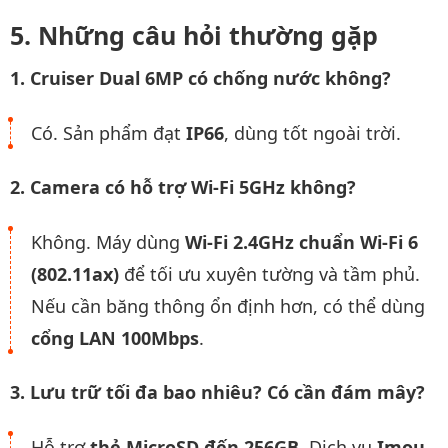
Những câu hỏi thường gặp
1. Cruiser Dual 6MP có chống nước không?
Có. Sản phẩm đạt
IP66
, dùng tốt ngoài trời.
2. Camera có hỗ trợ Wi-Fi 5GHz không?
Không. Máy dùng
Wi-Fi 2.4GHz chuẩn Wi-Fi 6
(802.11ax)
để tối ưu xuyên tường và tầm phủ.
Nếu cần băng thông ổn định hơn, có thể dùng
cổng LAN 100Mbps
.
3. Lưu trữ tối đa bao nhiêu? Có cần đám mây?
Hỗ trợ
thẻ MicroSD đến 256GB
. Dịch vụ
Imou