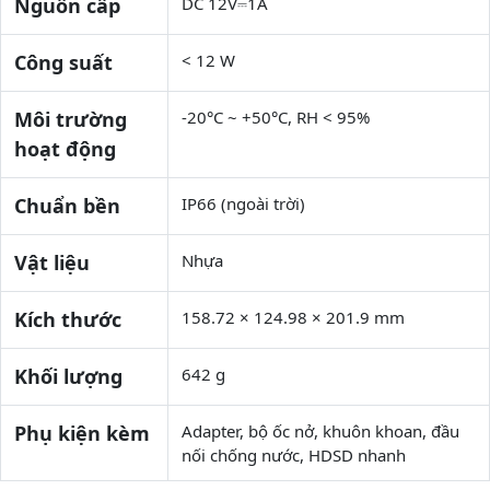
Nguồn cấp
DC 12V⎓1A
Công suất
< 12 W
Môi trường
-20°C ~ +50°C, RH < 95%
hoạt động
Chuẩn bền
IP66 (ngoài trời)
Vật liệu
Nhựa
Kích thước
158.72 × 124.98 × 201.9 mm
Khối lượng
642 g
Phụ kiện kèm
Adapter, bộ ốc nở, khuôn khoan, đầu
nối chống nước, HDSD nhanh