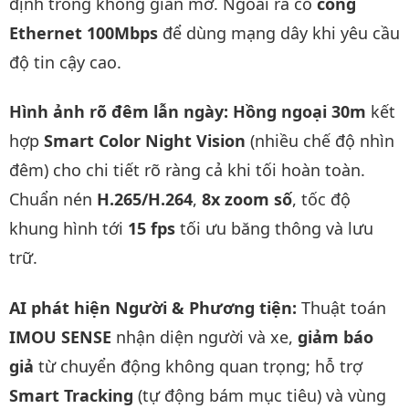
định trong không gian mở. Ngoài ra có
cổng
Ethernet 100Mbps
để dùng mạng dây khi yêu cầu
độ tin cậy cao.
Hình ảnh rõ đêm lẫn ngày:
Hồng ngoại 30m
kết
hợp
Smart Color Night Vision
(nhiều chế độ nhìn
đêm) cho chi tiết rõ ràng cả khi tối hoàn toàn.
Chuẩn nén
H.265/H.264
,
8x zoom số
, tốc độ
khung hình tới
15 fps
tối ưu băng thông và lưu
trữ.
AI phát hiện Người & Phương tiện:
Thuật toán
IMOU SENSE
nhận diện người và xe,
giảm báo
giả
từ chuyển động không quan trọng; hỗ trợ
Smart Tracking
(tự động bám mục tiêu) và vùng