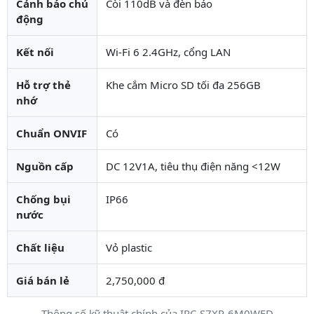
Cảnh báo chủ
Còi 110dB và đèn báo
động
Kết nối
Wi-Fi 6 2.4GHz, cổng LAN
Hỗ trợ thẻ
Khe cắm Micro SD tối đa 256GB
nhớ
Chuẩn ONVIF
Có
Nguồn cấp
DC 12V1A, tiêu thụ điện năng <12W
Chống bụi
IP66
nước
Chất liệu
Vỏ plastic
Giá bán lẻ
2,750,000 đ
Thông số kỹ thuật chính của IPC-S7XP-6M0WED