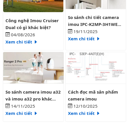
So sánh chi tiết camera imo
So sánh chi tiết camera
Công nghệ Imou Cruiser Dual có gì khác biệt?
Công nghệ Imou Cruiser
imou IPC-K2MP-3H1WE
Dual có gì khác biệt?
3mp và IPC-K2MP-
19/11/2025
04/08/2026
35H1WE 5mp
Xem chi tiết
Xem chi tiết
So sánh camera imou a32 và imou a32 pro khác nhau như thế 
Cách đọc mã sản phẩm camera
So sánh camera imou a32
Cách đọc mã sản phẩm
và imou a32 pro khác
camera imou
nhau như thế nào?
14/11/2025
12/10/2025
Xem chi tiết
Xem chi tiết