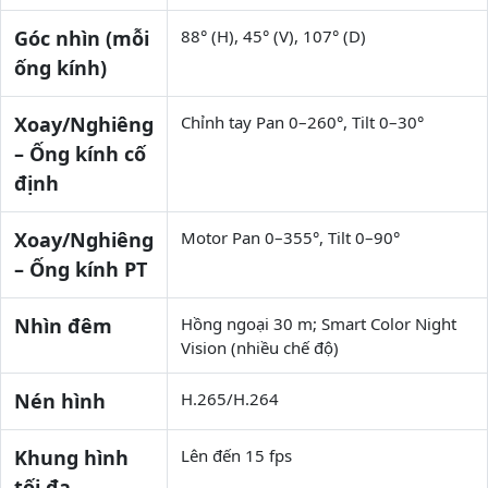
Góc nhìn (mỗi
88° (H), 45° (V), 107° (D)
ống kính)
Xoay/Nghiêng
Chỉnh tay Pan 0–260°, Tilt 0–30°
– Ống kính cố
định
Xoay/Nghiêng
Motor Pan 0–355°, Tilt 0–90°
– Ống kính PT
Nhìn đêm
Hồng ngoại 30 m; Smart Color Night
Vision (nhiều chế độ)
Nén hình
H.265/H.264
Khung hình
Lên đến 15 fps
tối đa