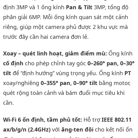
định 3MP và 1 ống kính
Pan & Tilt
3MP, tổng độ
phân giải 6MP. Mỗi ống kính quan sát một cảnh
riêng, giúp một camera phủ được 2 khu vực mà
trước đây cần hai camera đơn lẻ.
Xoay – quét linh hoạt, giảm điểm mù:
Ống kính
cố định
cho phép chỉnh tay góc
0–260° pan, 0–30°
tilt
để “định hướng” vùng trọng yếu. Ống kính
PT
xoay/nghiêng
0–355° pan, 0–90° tilt
bằng motor,
quét rộng toàn cảnh và bám đuổi mục tiêu khi
cần.
Wi-Fi 6 ổn định, tầm phủ tốt:
Hỗ trợ
IEEE 802.11
ax/b/g/n (2.4GHz)
với
ăng-ten đôi
cho kết nối ổn