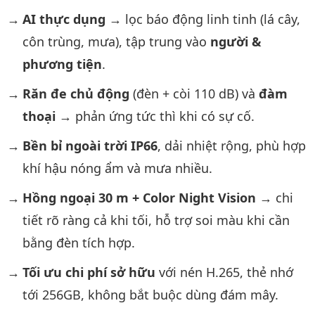
AI thực dụng
→ lọc báo động linh tinh (lá cây,
côn trùng, mưa), tập trung vào
người &
phương tiện
.
Răn đe chủ động
(đèn + còi 110 dB) và
đàm
thoại
→ phản ứng tức thì khi có sự cố.
Bền bỉ ngoài trời IP66
, dải nhiệt rộng, phù hợp
khí hậu nóng ẩm và mưa nhiều.
Hồng ngoại 30 m + Color Night Vision
→ chi
tiết rõ ràng cả khi tối, hỗ trợ soi màu khi cần
bằng đèn tích hợp.
Tối ưu chi phí sở hữu
với nén H.265, thẻ nhớ
tới 256GB, không bắt buộc dùng đám mây.