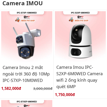
Camera IMOU
Camera Imou IPC-
Camera Imou 2 mắt
S2XP-6M0WED Camera
ngoài trời 360 độ 10Mp
wifi 2 ống kính quay
IPC-S7XP-10M0WED
quét 6MP
Giá bán:
1,582,000đ
Giá gốc:
3,000,000đ
Giá bán:
1,750,000đ