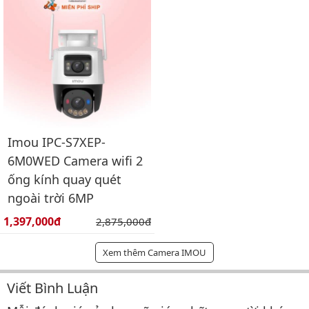
Imou IPC-S7XEP-
6M0WED Camera wifi 2
ống kính quay quét
ngoài trời 6MP
Giá bán:
1,397,000đ
Giá gốc:
2,875,000đ
Xem thêm Camera IMOU
Viết Bình Luận
Bình luận & Đánh giá