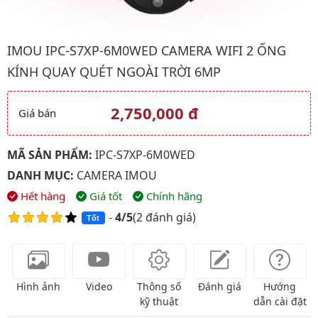
Hình ảnh đại diện của sản phẩm Imou IPC-S7XP-6M0WED Camera 
IMOU IPC-S7XP-6M0WED CAMERA WIFI 2 ỐNG
KÍNH QUAY QUÉT NGOÀI TRỜI 6MP
2,750,000 đ
Giá bán
Giá và khuyến mãi
MÃ SẢN PHẨM:
IPC-S7XP-6M0WED
DANH MỤC:
CAMERA IMOU
Hết hàng
Giá tốt
Chính hãng
-
4/5
(
2 đánh giá
)
Tốt
Hình ảnh
Video
Thông số
Đánh giá
Hướng
kỹ thuật
dẫn cài đặt