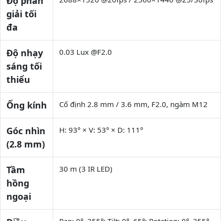
Độ phân
giải tối
đa
Độ nhạy
0.03 Lux @F2.0
sáng tối
thiểu
Ống kính
Cố định 2.8 mm / 3.6 mm, F2.0, ngàm M12
Góc nhìn
H: 93° × V: 53° × D: 111°
(2.8 mm)
Tầm
30 m (3 IR LED)
hồng
ngoại