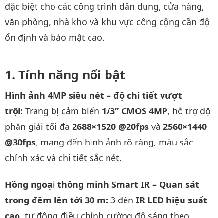
đặc biệt cho các công trình dân dụng, cửa hàng,
văn phòng, nhà kho và khu vực công cộng cần độ
ổn định và bảo mật cao.
Tính năng nổi bật
Hình ảnh 4MP siêu nét – độ chi tiết vượt
trội:
Trang bị cảm biến
1/3” CMOS 4MP
, hỗ trợ độ
phân giải tối đa
2688×1520 @20fps
và
2560×1440
@30fps
, mang đến hình ảnh rõ ràng, màu sắc
chính xác và chi tiết sắc nét.
Hồng ngoại thông minh Smart IR – Quan sát
trong đêm lên tới 30 m:
3 đèn
IR LED hiệu suất
cao
, tự động điều chỉnh cường độ sáng theo