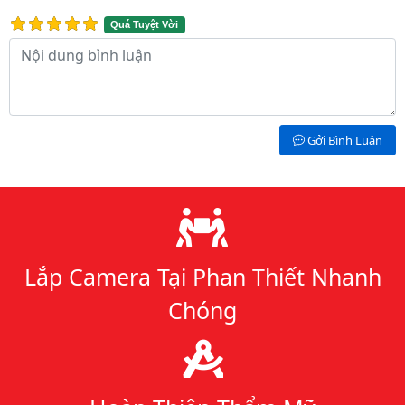
Quá Tuyệt Vời
Nội dung bình luận
Gởi Bình Luận
Lý do chọn chúng tôi
Lắp Camera Tại Phan Thiết Nhanh
Chóng