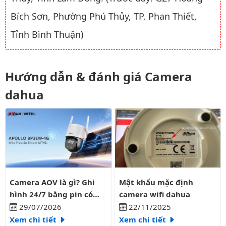
Bích Sơn, Phường Phú Thủy, TP. Phan Thiết,
Tỉnh Bình Thuận)
Hướng dẫn & đánh giá Camera
dahua
Camera AOV là gì? Ghi hình 24/7 bằng pin có liên tục?
Mật khẩu mặc định camera wifi
Camera AOV là gì? Ghi
Mật khẩu mặc định
hình 24/7 bằng pin có
camera wifi dahua
liên tục?
29/07/2026
22/11/2025
Xem chi tiết
Xem chi tiết