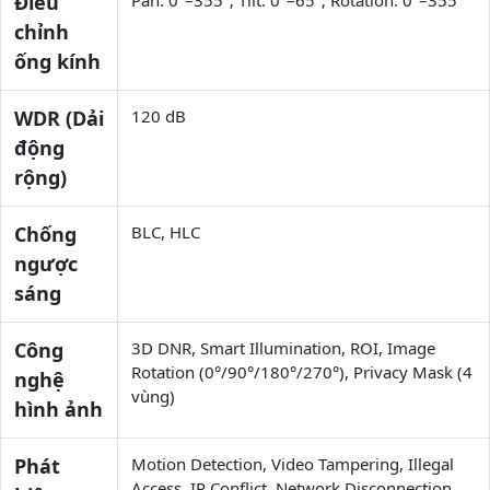
Điều
Pan: 0°–355°; Tilt: 0°–65°; Rotation: 0°–355°
chỉnh
ống kính
WDR (Dải
120 dB
động
rộng)
Chống
BLC, HLC
ngược
sáng
Công
3D DNR, Smart Illumination, ROI, Image
Rotation (0°/90°/180°/270°), Privacy Mask (4
nghệ
vùng)
hình ảnh
Phát
Motion Detection, Video Tampering, Illegal
Access, IP Conflict, Network Disconnection