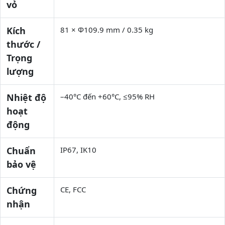
vỏ
Kích
81 × Φ109.9 mm / 0.35 kg
thước /
Trọng
lượng
Nhiệt độ
–40°C đến +60°C, ≤95% RH
hoạt
động
Chuẩn
IP67, IK10
bảo vệ
Chứng
CE, FCC
nhận