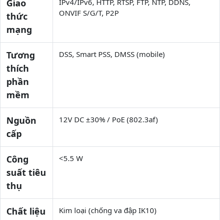
Giao
IPv4/IPv6, HTTP, RTSP, FTP, NTP, DDNS,
ONVIF S/G/T, P2P
thức
mạng
Tương
DSS, Smart PSS, DMSS (mobile)
thích
phần
mềm
Nguồn
12V DC ±30% / PoE (802.3af)
cấp
Công
<5.5 W
suất tiêu
thụ
Chất liệu
Kim loại (chống va đập IK10)