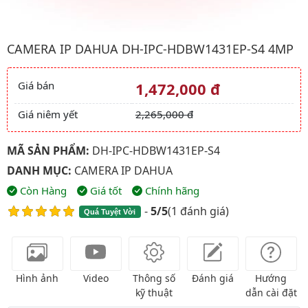
Hình ảnh đại diện của sản phẩm Camera IP Dahua DH-IPC-HD
CAMERA IP DAHUA DH-IPC-HDBW1431EP-S4 4MP
Giá bán
1,472,000 đ
Giá và khuyến mãi
Giá niêm yết
2,265,000 đ
MÃ SẢN PHẨM:
DH-IPC-HDBW1431EP-S4
DANH MỤC:
CAMERA IP DAHUA
Còn Hàng
Giá tốt
Chính hãng
-
5/5
(
1 đánh giá
)
Quá Tuyệt Vời
Hình ảnh
Video
Thông số
Đánh giá
Hướng
kỹ thuật
dẫn cài đặt