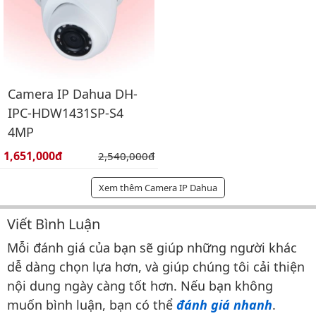
Camera IP Dahua DH-
IPC-HDW1431SP-S4
4MP
Giá bán:
1,651,000đ
Giá gốc:
2,540,000đ
Xem thêm Camera IP Dahua
Viết Bình Luận
Bình luận & Đánh giá
Mỗi đánh giá của bạn sẽ giúp những người khác
dễ dàng chọn lựa hơn, và giúp chúng tôi cải thiện
nội dung ngày càng tốt hơn. Nếu bạn không
muốn bình luận, bạn có thể
đánh giá nhanh
.