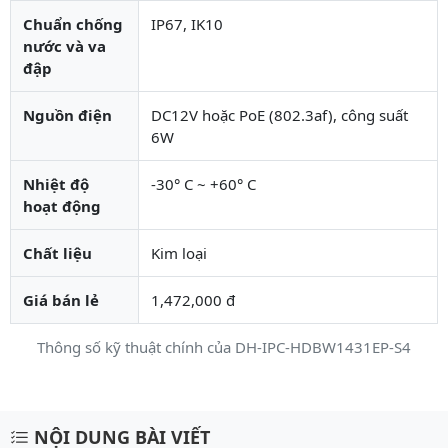
Chuẩn chống
IP67, IK10
nước và va
đập
Nguồn điện
DC12V hoặc PoE (802.3af), công suất
6W
Nhiệt độ
-30° C ~ +60° C
hoạt động
Chất liệu
Kim loại
Giá bán lẻ
1,472,000 đ
Thông số kỹ thuật chính của DH-IPC-HDBW1431EP-S4
Mô tả chi tiết sản phẩm
NỘI DUNG BÀI VIẾT