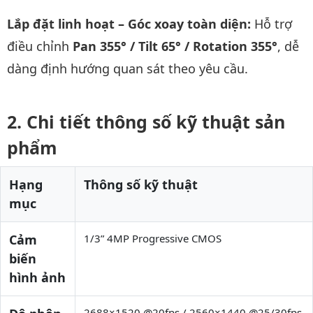
Lắp đặt linh hoạt – Góc xoay toàn diện:
Hỗ trợ
điều chỉnh
Pan 355° / Tilt 65° / Rotation 355°
, dễ
dàng định hướng quan sát theo yêu cầu.
Chi tiết thông số kỹ thuật sản
phẩm
Hạng
Thông số kỹ thuật
mục
Cảm
1/3” 4MP Progressive CMOS
biến
hình ảnh
2688×1520 @20fps / 2560×1440 @25/30fps