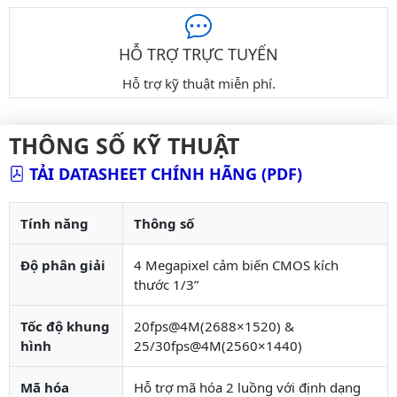
HỖ TRỢ TRỰC TUYẾN
Hỗ trợ kỹ thuật miễn phí.
THÔNG SỐ KỸ THUẬT
TẢI DATASHEET CHÍNH HÃNG (PDF)
Tính năng
Thông số
Độ phân giải
4 Megapixel cảm biến CMOS kích
thước 1/3”
Tốc độ khung
20fps@4M(2688×1520) &
hình
25/30fps@4M(2560×1440)
Mã hóa
Hỗ trợ mã hóa 2 luồng với định dạng