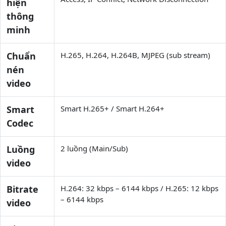
hiện
thông
minh
Chuẩn
H.265, H.264, H.264B, MJPEG (sub stream)
nén
video
Smart
Smart H.265+ / Smart H.264+
Codec
Luồng
2 luồng (Main/Sub)
video
Bitrate
H.264: 32 kbps – 6144 kbps / H.265: 12 kbps
– 6144 kbps
video