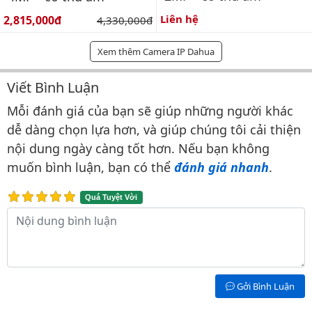
Giá bán:
Liên hệ
2,815,000đ
Giá gốc:
4,330,000đ
Xem thêm Camera IP Dahua
Viết Bình Luận
Bình luận & Đánh giá
Mỗi đánh giá của bạn sẽ giúp những người khác
dễ dàng chọn lựa hơn, và giúp chúng tôi cải thiện
nội dung ngày càng tốt hơn. Nếu bạn không
muốn bình luận, bạn có thể
đánh giá nhanh
.
Quá Tuyệt Vời
Nội dung bình luận
Gởi Bình Luận