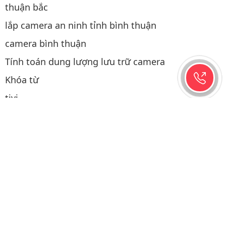
thuận bắc
lắp camera an ninh tỉnh bình thuận
camera bình thuận
Tính toán dung lượng lưu trữ camera
Khóa từ
tivi
Thao tác mua hàng
Lắp đặt camera Lagi Bình Thuận
Check Port
Tạo mã qrcode miễn phí
Cách tính điện năng tiêu thụ của camera
Thiết bị mạng
Điện năng lượng mặt trời
Lắp camera hành trình ô tô tại Phan Thiết