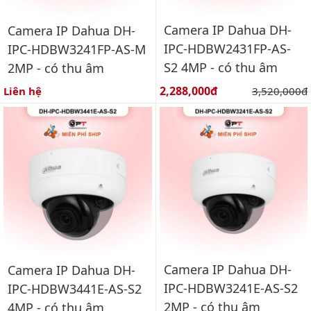
Camera IP Dahua DH-
Camera IP Dahua DH-
IPC-HDBW2431FP-AS-
IPC-HDBW3241FP-AS-M
S2 4MP - có thu âm
2MP - có thu âm
Giá bán:
2,288,000đ
Giá gốc:
Liên hệ
3,520,000đ
Camera IP Dahua DH-
Camera IP Dahua DH-
IPC-HDBW3241E-AS-S2
IPC-HDBW3441E-AS-S2
2MP - có thu âm
4MP - có thu âm