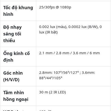
Tốc độ khung
25/30fps @ 1080p
hình
Độ nhạy
0.002 lux (màu), 0.0002 lux (B/W), 0
lux (IR bật)
sáng tối
thiểu
Ống kính cố
2.1 mm / 2.8 mm / 3.6 mm / 6 mm
định
Góc nhìn
2.8mm: 107°/56°/127° ; 3.6mm:
88°/44°/105°
(H/V/D)
Tầm nhìn
30 m (2 IR LED)
hồng ngoại