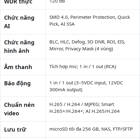
WDR thực
120 dB
Chức năng
SMD 4.0, Perimeter Protection, Quick
Pick, AI SSA
AI
Chức năng
BLC, HLC, Defog, 3D DNR, ROI, EIS,
Mirror, Privacy Mask (4 vùng)
hình ảnh
Âm thanh
Tích hợp mic; 1 in / 1 out (RCA)
Báo động
1 in / 1 out (3–5VDC input, 12VDC
300mA output)
Chuẩn nén
H.265 / H.264 / MJPEG; Smart
H.265+/H.264+; AI H.265/H.264
video
Lưu trữ
microSD tối đa 256 GB, NAS, FTP/SFTP