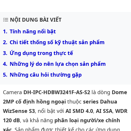
Mô tả chi tiết sản phẩm
NỘI DUNG BÀI VIẾT
Tính năng nổi bật
Chi tiết thống số kỹ thuật sản phẩm
Ứng dụng trong thực tế
Những lý do nên lựa chọn sản phẩm
Những câu hỏi thường gặp
Camera
DH-IPC-HDBW3241F-AS-S2
là dòng
Dome
2MP cố định hồng ngoại
thuộc
series Dahua
WizSense S3
, nổi bật với
AI SMD 4.0
,
AI SSA
,
WDR
120 dB
, và khả năng
phân loại người/xe chính
xác
. Sản phẩm được thiết kế cho các ứng dụng