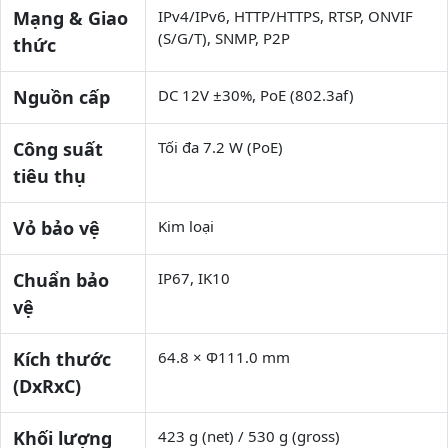
Mạng & Giao
IPv4/IPv6, HTTP/HTTPS, RTSP, ONVIF
(S/G/T), SNMP, P2P
thức
Nguồn cấp
DC 12V ±30%, PoE (802.3af)
Công suất
Tối đa 7.2 W (PoE)
tiêu thụ
Vỏ bảo vệ
Kim loại
Chuẩn bảo
IP67, IK10
vệ
Kích thước
64.8 × Φ111.0 mm
(DxRxC)
Khối lượng
423 g (net) / 530 g (gross)