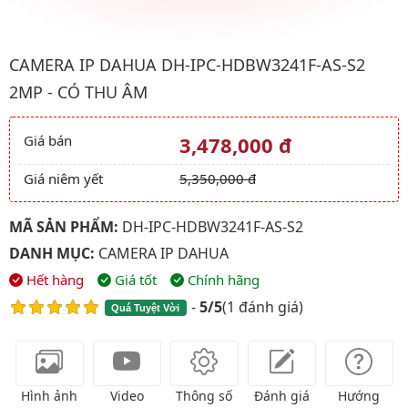
Hình ảnh đại diện của sản phẩm Camera IP Dahua DH-IPC-HDBW
CAMERA IP DAHUA DH-IPC-HDBW3241F-AS-S2
2MP - CÓ THU ÂM
Giá bán
3,478,000 đ
Giá và khuyến mãi
Giá niêm yết
5,350,000 đ
MÃ SẢN PHẨM:
DH-IPC-HDBW3241F-AS-S2
DANH MỤC:
CAMERA IP DAHUA
Hết hàng
Giá tốt
Chính hãng
-
5/5
(
1 đánh giá
)
Quá Tuyệt Vời
Hình ảnh
Video
Thông số
Đánh giá
Hướng