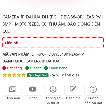
Hình ảnh đại diện của sản phẩm Camera IP Dahua DH-IPC-HDBW
CAMERA IP DAHUA DH-IPC-HDBW3849R1-ZAS-PV
8MP - MOTORIZED, CÓ THU ÂM, BÁO ĐỘNG ĐÈN
CÒI
Liên hệ
Giá và khuyến mãi
MÃ SẢN PHẨM:
DH-IPC-HDBW3849R1-ZAS-PV
DANH MỤC:
CAMERA IP DAHUA
Hết hàng
Giá tốt
Chính hãng
-
5/5
(
1 đánh giá
)
Quá Tuyệt Vời
Hình ảnh
Video
Thông số
Đánh giá
Hướng
kỹ thuật
dẫn cài đặt