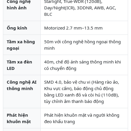
Công nghệ
Starlight, True-WDR (120dB),
hình ảnh
Day/Night(ICR), 3DDNR, AWB, AGC,
BLC
Ống kính
Motorized 2.7 mm–13.5 mm
Tầm xa hồng
50m với công nghệ hồng ngoại thông
ngoại
minh
Tầm xa đèn
40m, chế độ ánh sáng thông minh khi
LED
có chuyển động
Công nghệ AI
SMD 4.0, bảo vệ chu vi (Hàng rào ảo,
thông minh
Khu vực cấm), báo động chủ động
bằng LED xanh đỏ và còi hú (110dB),
tùy chỉnh âm thanh báo động
Phát hiện
Phát hiện khuôn mặt và người không
khuôn mặt
đeo khẩu trang