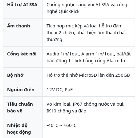
Hỗ trợ AI SSA
Chống ngược sáng với AI SSA và công
nghệ QuickPick
Âm thanh
Tích hợp mic kép và loa, hỗ trợ đàm
thoại 2 chiều, phát hiện âm thanh bất
thường
Cổng kết nối
Audio 1in/1out, Alarm 1in/1out, bật/tắt
báo động 1-click bằng cổng Alarm In
Bộ nhớ
Hỗ trợ thẻ nhớ MicroSD lên đến 256GB
Nguồn điện
12V DC, PoE
Tiêu chuẩn
Vỏ kim loại, IP67 chống nước và bụi,
bảo vệ
IK10 chống va đập
Nhiệt độ
-40ºC ~ +60ºC.
hoạt động