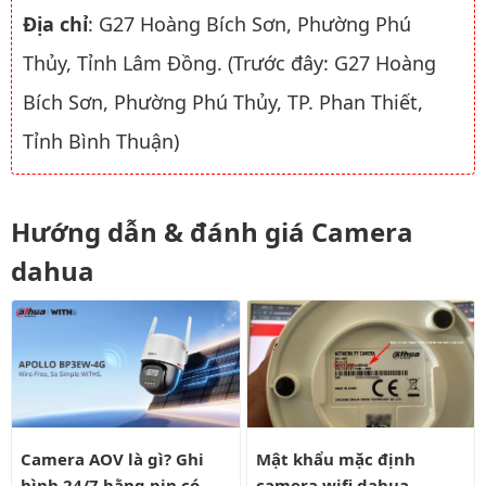
Địa chỉ
: G27 Hoàng Bích Sơn, Phường Phú
Thủy, Tỉnh Lâm Đồng. (Trước đây: G27 Hoàng
Bích Sơn, Phường Phú Thủy, TP. Phan Thiết,
Tỉnh Bình Thuận)
Hướng dẫn & đánh giá Camera
dahua
Camera AOV là gì? Ghi hình 24/7 bằng pin có liên tục?
Mật khẩu mặc định camera wifi
Camera AOV là gì? Ghi
Mật khẩu mặc định
hình 24/7 bằng pin có
camera wifi dahua