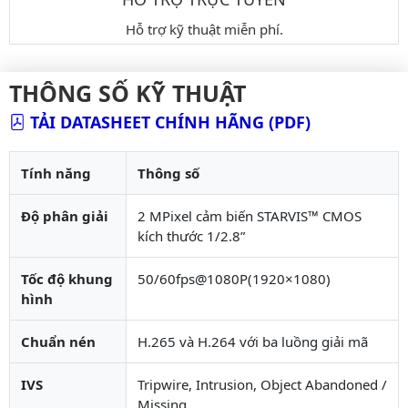
Hỗ trợ kỹ thuật miễn phí.
THÔNG SỐ KỸ THUẬT
TẢI DATASHEET CHÍNH HÃNG (PDF)
Tính năng
Thông số
Độ phân giải
2 MPixel cảm biến STARVIS™ CMOS
kích thước 1/2.8”
Tốc độ khung
50/60fps@1080P(1920×1080)
hình
Chuẩn nén
H.265 và H.264 với ba luồng giải mã
IVS
Tripwire, Intrusion, Object Abandoned /
Missing