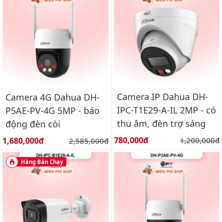
Camera IP Dahua DH-
Camera 4G Dahua DH-
IPC-T1E29-A-IL 2MP - có
P5AE-PV-4G 5MP - báo
thu âm, đèn trợ sáng
động đèn còi
Giá bán:
Giá bán:
780,000đ
Giá gốc:
1,680,000đ
Giá gốc:
1,200,000đ
2,585,000đ
Hàng Bán Chạy