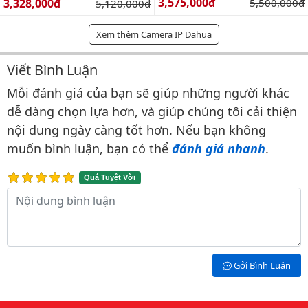
Giá bán:
Giá bán:
3,575,000đ
Giá gốc:
3,328,000đ
Giá gốc:
5,500,000đ
5,120,000đ
Xem thêm Camera IP Dahua
Viết Bình Luận
Bình luận & Đánh giá
Mỗi đánh giá của bạn sẽ giúp những người khác
dễ dàng chọn lựa hơn, và giúp chúng tôi cải thiện
nội dung ngày càng tốt hơn. Nếu bạn không
muốn bình luận, bạn có thể
đánh giá nhanh
.
Quá Tuyệt Vời
Nội dung bình luận
Gởi Bình Luận