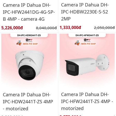
Camera IP Dahua DH-
Camera IP Dahua DH-
IPC-HDBW2230E-S-S2
IPC-HFW2441DG-4G-SP-
2MP
B 4MP - camera 4G
Giá bán:
Giá bán:
1,333,000đ
Giá gốc:
5,226,000đ
Giá gốc:
2,050,000đ
8,040,000đ
Camera IP Dahua DH-
Camera IP Dahua DH-
IPC-HFW2441T-ZS 4MP -
IPC-HDW2441T-ZS 4MP
motorized
- motorized