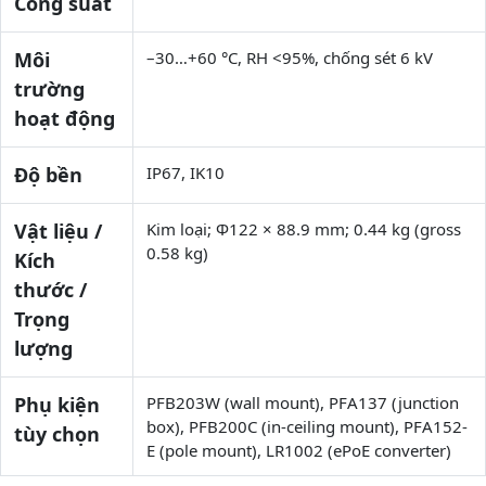
Công suất
Môi
–30…+60 °C, RH <95%, chống sét 6 kV
trường
hoạt động
Độ bền
IP67, IK10
Vật liệu /
Kim loại; Φ122 × 88.9 mm; 0.44 kg (gross
0.58 kg)
Kích
thước /
Trọng
lượng
Phụ kiện
PFB203W (wall mount), PFA137 (junction
box), PFB200C (in-ceiling mount), PFA152-
tùy chọn
E (pole mount), LR1002 (ePoE converter)