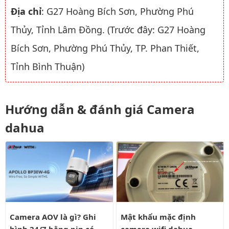
Địa chỉ
: G27 Hoàng Bích Sơn, Phường Phú
Thủy, Tỉnh Lâm Đồng. (Trước đây: G27 Hoàng
Bích Sơn, Phường Phú Thủy, TP. Phan Thiết,
Tỉnh Bình Thuận)
Hướng dẫn & đánh giá Camera
dahua
Camera AOV là gì? Ghi hình 24/7 bằng pin có liên tục?
Mật khẩu mặc định camera wifi
Camera AOV là gì? Ghi
Mật khẩu mặc định
hình 24/7 bằng pin có
camera wifi dahua