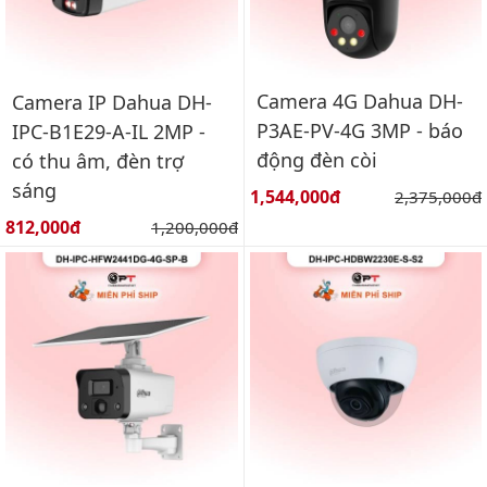
Camera 4G Dahua DH-
Camera IP Dahua DH-
P3AE-PV-4G 3MP - báo
IPC-B1E29-A-IL 2MP -
động đèn còi
có thu âm, đèn trợ
sáng
Giá bán:
1,544,000đ
Giá gốc:
2,375,000đ
Giá bán:
812,000đ
Giá gốc:
1,200,000đ