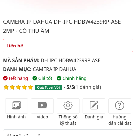
Hình ảnh đại diện của sản phẩm Camera IP Dahua DH-IPC-HDB
CAMERA IP DAHUA DH-IPC-HDBW4239RP-ASE
2MP - CÓ THU ÂM
Liên hệ
Giá và khuyến mãi
MÃ SẢN PHẨM:
DH-IPC-HDBW4239RP-ASE
DANH MỤC:
CAMERA IP DAHUA
Hết hàng
Giá tốt
Chính hãng
-
5/5
(
1 đánh giá
)
Quá Tuyệt Vời
Hình ảnh
Video
Thông số
Đánh giá
Hướng
kỹ thuật
dẫn cài đặt