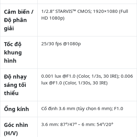
Cảm biến /
1/2.8” STARVIS™ CMOS; 1920×1080 (Full
HD 1080p)
Độ phân
giải
Tốc độ
25/30 fps @1080p
khung
hình
Độ nhạy
0.001 lux @F1.0 (Color, 1/3s, 30 IRE); 0.006
lux @F1.0 (Color, 1/30s, 30 IRE)
sáng tối
thiểu
Ống kính
Cố định 3.6 mm (tùy chọn 6 mm); F1.0
Góc nhìn
3.6 mm: 87°/47° – 6 mm: 54°/20°
(H/V)