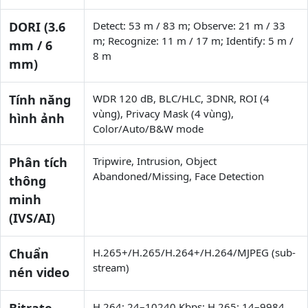
DORI (3.6
Detect: 53 m / 83 m; Observe: 21 m / 33
m; Recognize: 11 m / 17 m; Identify: 5 m /
mm / 6
8 m
mm)
Tính năng
WDR 120 dB, BLC/HLC, 3DNR, ROI (4
vùng), Privacy Mask (4 vùng),
hình ảnh
Color/Auto/B&W mode
Phân tích
Tripwire, Intrusion, Object
Abandoned/Missing, Face Detection
thông
minh
(IVS/AI)
Chuẩn
H.265+/H.265/H.264+/H.264/MJPEG (sub-
stream)
nén video
H.264: 24–10240 Kbps; H.265: 14–9984