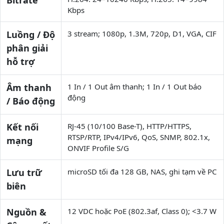
Bitrate
Kbps
Luồng / Độ
3 stream; 1080p, 1.3M, 720p, D1, VGA, CIF
phân giải
hỗ trợ
Âm thanh
1 In / 1 Out âm thanh; 1 In / 1 Out báo
động
/ Báo động
Kết nối
RJ-45 (10/100 Base-T), HTTP/HTTPS,
RTSP/RTP, IPv4/IPv6, QoS, SNMP, 802.1x,
mạng
ONVIF Profile S/G
Lưu trữ
microSD tối đa 128 GB, NAS, ghi tạm về PC
biên
Nguồn &
12 VDC hoặc PoE (802.3af, Class 0); <3.7 W