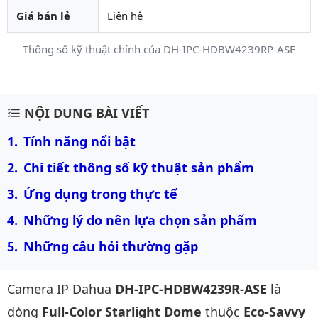
Giá bán lẻ
Liên hệ
Thông số kỹ thuật chính của DH-IPC-HDBW4239RP-ASE
Mô tả chi tiết sản phẩm
NỘI DUNG BÀI VIẾT
Tính năng nổi bật
Chi tiết thông số kỹ thuật sản phẩm
Ứng dụng trong thực tế
Những lý do nên lựa chọn sản phẩm
Những câu hỏi thường gặp
Camera IP Dahua
DH-IPC-HDBW4239R-ASE
là
dòng
Full-Color Starlight Dome
thuộc
Eco-Savvy