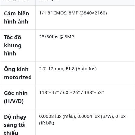
Cảm biến
1/1.8" CMOS, 8MP (3840×2160)
hình ảnh
Tốc độ
25/30fps @ 8MP
khung
hình
Ống kính
2.7–12 mm, F1.8 (Auto Iris)
motorized
Góc nhìn
113°–47° / 60°–26° / 133°–53°
(H/V/D)
Độ nhạy
0.0008 lux (màu), 0.0004 lux (B/W), 0 lux
(IR bật)
sáng tối
thiểu