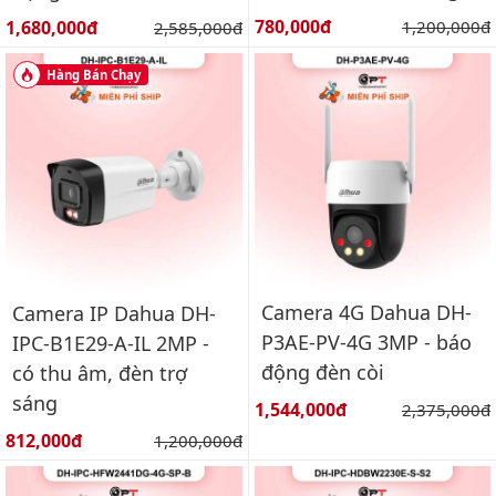
Giá bán:
Giá bán:
780,000đ
Giá gốc:
1,680,000đ
Giá gốc:
1,200,000đ
2,585,000đ
Hàng Bán Chạy
Camera 4G Dahua DH-
Camera IP Dahua DH-
P3AE-PV-4G 3MP - báo
IPC-B1E29-A-IL 2MP -
động đèn còi
có thu âm, đèn trợ
sáng
Giá bán:
1,544,000đ
Giá gốc:
2,375,000đ
Giá bán:
812,000đ
Giá gốc:
1,200,000đ