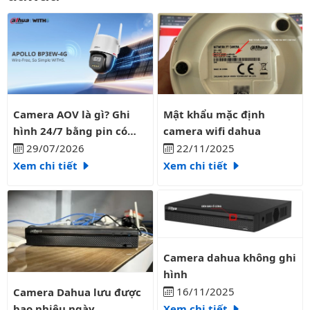
Camera AOV là gì? Ghi hình 24/7 bằng pin có liên tục?
Mật khẩu mặc định camera wifi
Camera AOV là gì? Ghi
Mật khẩu mặc định
hình 24/7 bằng pin có
camera wifi dahua
liên tục?
29/07/2026
22/11/2025
Xem chi tiết
Xem chi tiết
Camera dahua không ghi hình
Camera dahua không ghi
hình
Camera Dahua lưu được bao nhiêu ngày
16/11/2025
Camera Dahua lưu được
bao nhiêu ngày
Xem chi tiết