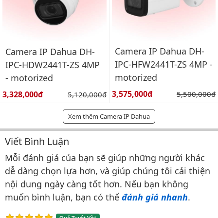
Camera IP Dahua DH-
Camera IP Dahua DH-
IPC-HFW2441T-ZS 4MP -
IPC-HDW2441T-ZS 4MP
motorized
- motorized
Giá bán:
Giá bán:
3,575,000đ
Giá gốc:
3,328,000đ
Giá gốc:
5,500,000đ
5,120,000đ
Xem thêm Camera IP Dahua
Viết Bình Luận
Bình luận & Đánh giá
Mỗi đánh giá của bạn sẽ giúp những người khác
dễ dàng chọn lựa hơn, và giúp chúng tôi cải thiện
nội dung ngày càng tốt hơn. Nếu bạn không
muốn bình luận, bạn có thể
đánh giá nhanh
.
Quá Tuyệt Vời