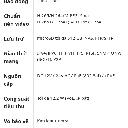
Báo động
2 in / 1 out
Chuẩn
H.265/H.264/MJPEG; Smart
H.265+/H.264+; AI H.265/H.264
nén video
Lưu trữ
microSD tối đa 512 GB, NAS, FTP/SFTP
Giao thức
IPv4/IPv6, HTTP/HTTPS, RTSP, SNMP, ONVIF
(S/G/T), P2P
mạng
Nguồn
DC 12V / 24V AC / PoE (802.3af) / ePoE
cấp
Công suất
Tối đa 12.2 W (PoE, IR bật)
tiêu thụ
Vỏ bảo vệ
Kim loại + nhựa