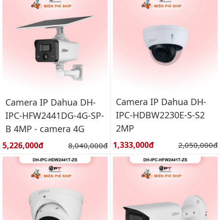
Camera IP Dahua DH-
Camera IP Dahua DH-
IPC-HDBW2230E-S-S2
IPC-HFW2441DG-4G-SP-
2MP
B 4MP - camera 4G
Giá bán:
Giá bán:
1,333,000đ
Giá gốc:
5,226,000đ
Giá gốc:
2,050,000đ
8,040,000đ