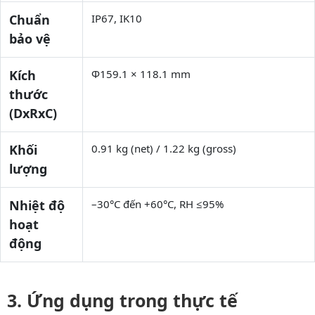
Chuẩn
IP67, IK10
bảo vệ
Kích
Φ159.1 × 118.1 mm
thước
(DxRxC)
Khối
0.91 kg (net) / 1.22 kg (gross)
lượng
Nhiệt độ
–30°C đến +60°C, RH ≤95%
hoạt
động
Ứng dụng trong thực tế