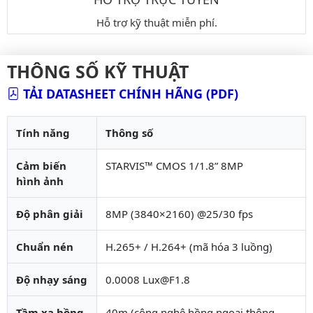
Hỗ trợ kỹ thuật miễn phí.
THÔNG SỐ KỸ THUẬT
TẢI DATASHEET CHÍNH HÃNG (PDF)
Tính năng
Thông số
Cảm biến
STARVIS™ CMOS 1/1.8” 8MP
hình ảnh
Độ phân giải
8MP (3840×2160) @25/30 fps
Chuẩn nén
H.265+ / H.264+ (mã hóa 3 luồng)
Độ nhạy sáng
0.0008 Lux@F1.8
Tầm xa hồng
40m (công nghệ hồng ngoại thông