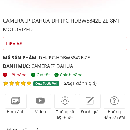
Hình ảnh đại diện của sản phẩm Camera IP Dahua DH-IPC-HDB
CAMERA IP DAHUA DH-IPC-HDBW5842E-ZE 8MP -
MOTORIZED
Liên hệ
Giá và khuyến mãi
MÃ SẢN PHẨM:
DH-IPC-HDBW5842E-ZE
DANH MỤC:
CAMERA IP DAHUA
Hết hàng
Giá tốt
Chính hãng
-
5/5
(
1 đánh giá
)
Quá Tuyệt Vời
Hình ảnh
Video
Thông số
Đánh giá
Hướng
kỹ thuật
dẫn cài đặt