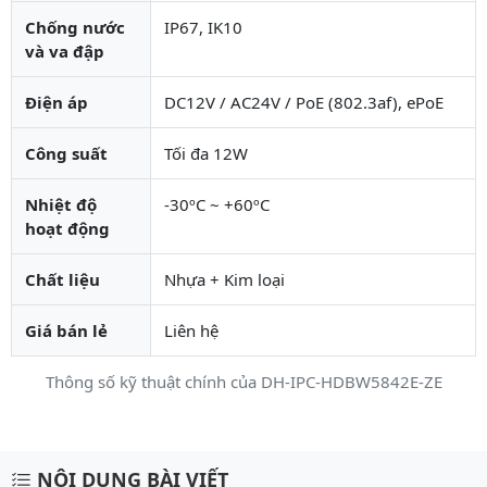
Chống nước
IP67, IK10
và va đập
Điện áp
DC12V / AC24V / PoE (802.3af), ePoE
Công suất
Tối đa 12W
Nhiệt độ
-30ºC ~ +60ºC
hoạt động
Chất liệu
Nhựa + Kim loại
Giá bán lẻ
Liên hệ
Thông số kỹ thuật chính của DH-IPC-HDBW5842E-ZE
Mô tả chi tiết sản phẩm
NỘI DUNG BÀI VIẾT