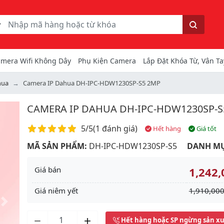
ếm
Tìm kiếm
mera Wifi Không Dây
Phụ Kiện Camera
Lắp Đặt Khóa Từ, Vân Ta
hua
Camera IP Dahua DH-IPC-HDW1230SP-S5 2MP
CAMERA IP DAHUA DH-IPC-HDW1230SP-S
Điểm đánh giá
5/5
(
1 đánh giá
)
Hết hàng
Giá tốt
MÃ SẢN PHẨM:
DH-IPC-HDW1230SP-S5
DANH MỤ
Giá bán
1,242,
Giá niêm yết
1,910,000
Next
Hết hàng hoặc SP ngừng sản x