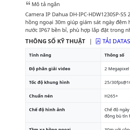
Mô tả ngắn
Camera IP Dahua DH-IPC-HDW1230SP-S5 2M
hồng ngoại 30m giúp giám sát ngày đêm h
nước IP67 bền bỉ, phù hợp lắp đặt trong nh
THÔNG SỐ KỸ THUẬT
|
TẢI DATA
Tính năng
Thông số
Độ phân giải video
2 Megapixel
Tốc độ khung hình
25/30fps@1
Chuẩn nén
H265+
Chế độ hình ảnh
Chế độ ngày
động bù tín
Tầm xa hồng ngoại
30m với côn