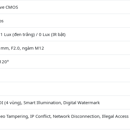
ive CMOS
ps
1 Lux (đen trắng) / 0 Lux (IR bật)
6 mm, F2.0, ngàm M12
 120°
I (4 vùng), Smart Illumination, Digital Watermark
eo Tampering, IP Conflict, Network Disconnection, Illegal Access