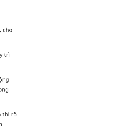
, cho
y trì
ộng
rong
 thị rõ
n