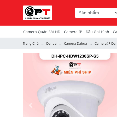
Chọn danh mục tìm ki
Từ khóa hoặc mã hàng
Camera Quán Sát HD
Camera IP
Đầu Ghi Hình
Ca
Trang Chủ
Dahua
Camera Dahua
Camera IP Da
Previous