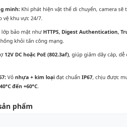
ng minh:
Khi phát hiện vật thể di chuyển, camera sẽ
o vệ khu vực 24/7.
u lớp bảo mật như
HTTPS, Digest Authentication, Tr
 thống khỏi tấn công mạng.
rợ
12V DC hoặc PoE (802.3af)
, giúp giảm dây cáp, dễ
67:
Vỏ
nhựa + kim loại
đạt chuẩn
IP67
, chịu được m
40°C đến +60°C
.
t sản phẩm