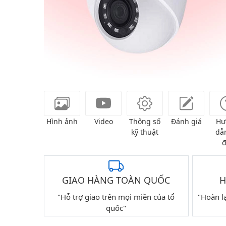
Hình ảnh
Video
Thông số
Đánh giá
Hư
kỹ thuật
dẫn
đ
GIAO HÀNG TOÀN QUỐC
H
"Hỗ trợ giao trên mọi miền của tổ
"Hoàn l
quốc"