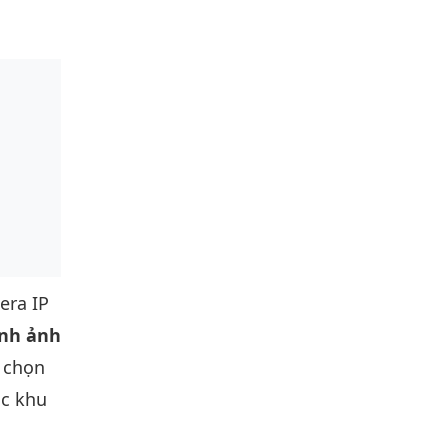
era IP
ình ảnh
a chọn
ặc khu