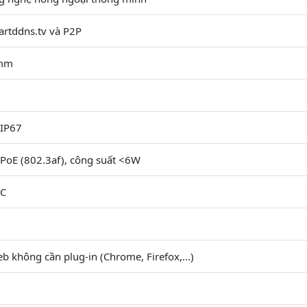
artddns.tv và P2P
6mm
IP67
PoE (802.3af), công suất <6W
°C
b không cần plug-in (Chrome, Firefox,...)