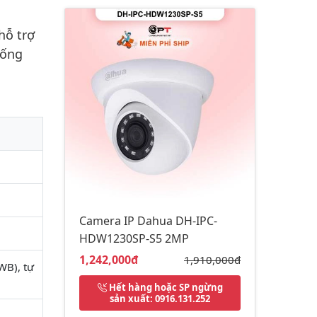
hỗ trợ
hống
Camera IP Dahua DH-IPC-
HDW1230SP-S5 2MP
Giá bán:
1,242,000đ
Giá gốc:
1,910,000đ
WB), tự
Hết hàng hoặc SP ngừng
sản xuất
: 0916.131.252