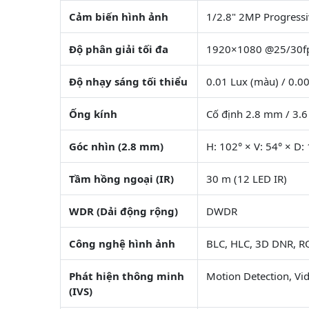
Cảm biến hình ảnh
1/2.8" 2MP Progress
Độ phân giải tối đa
1920×1080 @25/30f
Độ nhạy sáng tối thiểu
0.01 Lux (màu) / 0.00
Ống kính
Cố định 2.8 mm / 3.
Góc nhìn (2.8 mm)
H: 102° × V: 54° × D:
Tầm hồng ngoại (IR)
30 m (12 LED IR)
WDR (Dải động rộng)
DWDR
Công nghệ hình ảnh
BLC, HLC, 3D DNR, RO
Phát hiện thông minh
Motion Detection, Vid
(IVS)