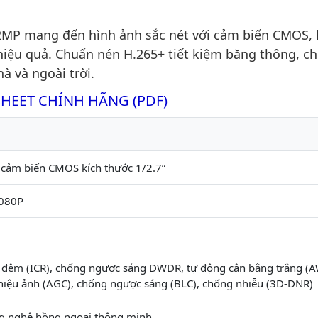
P mang đến hình ảnh sắc nét với cảm biến CMOS, 
iệu quả. Chuẩn nén H.265+ tiết kiệm băng thông, c
à và ngoài trời.
SHEET CHÍNH HÃNG (PDF)
 cảm biến CMOS kích thước 1/2.7”
080P
 đêm (ICR), chống ngược sáng DWDR, tự động cân bằng trắng (A
 hiệu ảnh (AGC), chống ngược sáng (BLC), chống nhiễu (3D-DNR)
g nghệ hồng ngoại thông minh