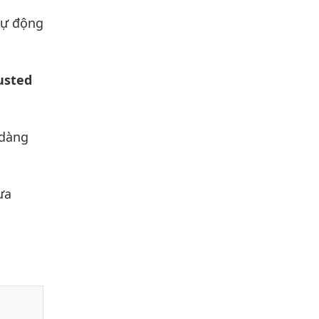
 tự động
usted
 dàng
ưa