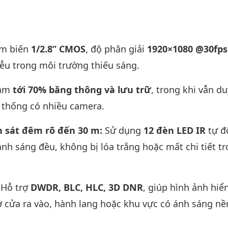
ảm biến
1/2.8” CMOS
, độ phân giải
1920×1080 @30fps
iễu trong môi trường thiếu sáng.
ảm
tới 70% băng thông và lưu trữ
, trong khi vẫn du
ệ thống có nhiều camera.
n sát đêm rõ đến 30 m:
Sử dụng
12 đèn LED IR
tự đ
nh sáng đều, không bị lóa trắng hoặc mất chi tiết t
:
Hỗ trợ
DWDR, BLC, HLC, 3D DNR
, giúp hình ảnh hiển
ở cửa ra vào, hành lang hoặc khu vực có ánh sáng nề