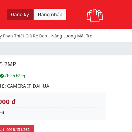
Giỏ hàng
Đăng ký
Đăng nhập
y Phan Thiết Giá Rẻ Đẹp
Năng Lượng Mặt Trời
5 2MP
Chính hãng
C:
CAMERA IP DAHUA
000 đ
 đ
uất
: 0916.131.252