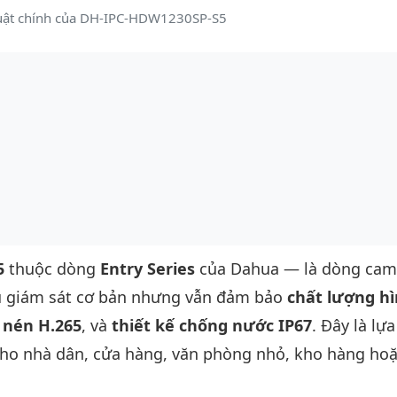
huật chính của DH-IPC-HDW1230SP-S5
5
thuộc dòng
Entry Series
của Dahua — là dòng cam
ầu giám sát cơ bản nhưng vẫn đảm bảo
chất lượng h
 nén H.265
, và
thiết kế chống nước IP67
. Đây là lự
cho nhà dân, cửa hàng, văn phòng nhỏ, kho hàng ho