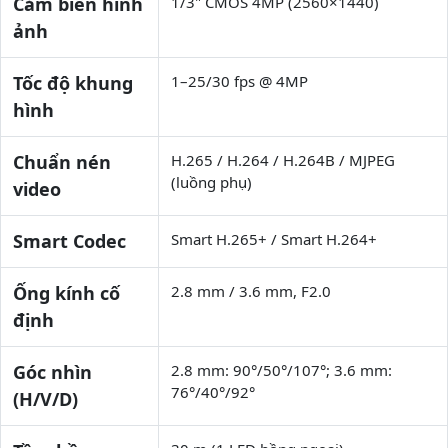
Cảm biến hình
1/3" CMOS 4MP (2560×1440)
ảnh
Tốc độ khung
1–25/30 fps @ 4MP
hình
Chuẩn nén
H.265 / H.264 / H.264B / MJPEG
(luồng phụ)
video
Smart Codec
Smart H.265+ / Smart H.264+
Ống kính cố
2.8 mm / 3.6 mm, F2.0
định
Góc nhìn
2.8 mm: 90°/50°/107°; 3.6 mm:
76°/40°/92°
(H/V/D)