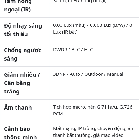
Tầm hồng
30 m (1 LED hồng ngoại)
ngoại (IR)
Độ nhạy sáng
0.03 Lux (màu) / 0.003 Lux (B/W) / 0
Lux (IR bật)
tối thiểu
Chống ngược
DWDR / BLC / HLC
sáng
Giảm nhiễu /
3DNR / Auto / Outdoor / Manual
Cân bằng
trắng
Âm thanh
Tích hợp micro, nén G.711a/u, G.726,
PCM
Cảnh báo
Mất mạng, IP trùng, chuyển động, âm
thanh bất thường, giả mạo video
thông minh