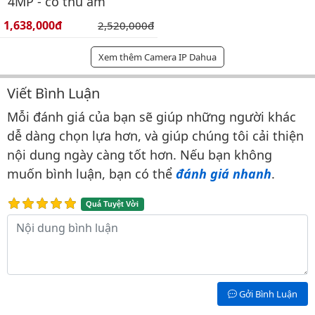
4MP - có thu âm
Giá bán:
1,638,000đ
Giá gốc:
2,520,000đ
Xem thêm Camera IP Dahua
Viết Bình Luận
Bình luận & Đánh giá
Mỗi đánh giá của bạn sẽ giúp những người khác
dễ dàng chọn lựa hơn, và giúp chúng tôi cải thiện
nội dung ngày càng tốt hơn. Nếu bạn không
muốn bình luận, bạn có thể
đánh giá nhanh
.
Quá Tuyệt Vời
Nội dung bình luận
Gởi Bình Luận