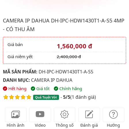
Hình ảnh đại diện của sản phẩm Camera IP Dahua DH-IPC-HDW1
CAMERA IP DAHUA DH-IPC-HDW1430T1-A-S5 4MP
- CÓ THU ÂM
Giá bán
1,560,000 đ
Giá và khuyến mãi
Giá niêm yết
2,400,000 đ
MÃ SẢN PHẨM:
DH-IPC-HDW1430T1-A-S5
DANH MỤC:
CAMERA IP DAHUA
Hết hàng
Giá tốt
Chính hãng
-
5/5
(
1 đánh giá
)
Quá Tuyệt Vời
Hình ảnh
Video
Thông số
Đánh giá
Hướng