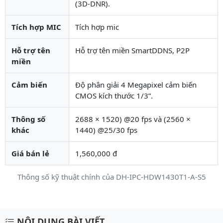
(3D-DNR).
Tích hợp MIC
Tích hợp mic
Hỗ trợ tên
Hỗ trợ tên miền SmartDDNS, P2P
miền
Cảm biến
Độ phân giải 4 Megapixel cảm biến
CMOS kích thước 1/3”.
Thông số
2688 × 1520) @20 fps và (2560 ×
khác
1440) @25/30 fps
Giá bán lẻ
1,560,000 đ
Thông số kỹ thuật chính của DH-IPC-HDW1430T1-A-S5
Mô tả chi tiết sản phẩm
NỘI DUNG BÀI VIẾT