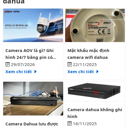
dahua
Camera AOV là gì? Ghi hình 24/7 bằng pin có liên tục?
Mật khẩu mặc định camera wifi
Camera AOV là gì? Ghi
Mật khẩu mặc định
hình 24/7 bằng pin có
camera wifi dahua
liên tục?
29/07/2026
22/11/2025
Xem chi tiết
Xem chi tiết
Camera dahua không ghi hình
Camera dahua không ghi
hình
Camera Dahua lưu được bao nhiêu ngày
16/11/2025
Camera Dahua lưu được