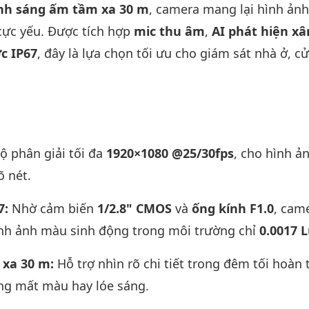
nh sáng ấm tầm xa 30 m
, camera mang lại hình ảnh
 cực yếu. Được tích hợp
mic thu âm
,
AI phát hiện x
c IP67
, đây là lựa chọn tối ưu cho giám sát nhà ở, c
ộ phân giải tối đa
1920×1080 @25/30fps
, cho hình ả
õ nét.
7:
Nhờ cảm biến
1/2.8" CMOS
và
ống kính F1.0
, cam
ình ảnh màu sinh động trong môi trường chỉ
0.0017 
 xa 30 m:
Hỗ trợ nhìn rõ chi tiết trong đêm tối hoàn
ng mất màu hay lóe sáng.