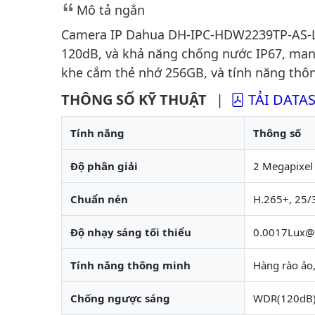
Mô tả ngắn
Camera IP Dahua DH-IPC-HDW2239TP-AS-LE
120dB, và khả năng chống nước IP67, mang
khe cắm thẻ nhớ 256GB, và tính năng thôn
THÔNG SỐ KỸ THUẬT
|
TẢI DATA
Tính năng
Thông số
Độ phân giải
2 Megapixel
Chuẩn nén
H.265+, 25
Độ nhạy sáng tối thiểu
0.0017Lux@
Tính năng thông minh
Hàng rào ảo,
Chống ngược sáng
WDR(120dB