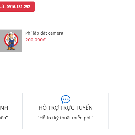
uất
: 0916.131.252
Phí lắp đặt camera
200,000đ
ÀNH
HỖ TRỢ TRỰC TUYẾN
iên"
"Hỗ trợ kỹ thuật miễn phí."