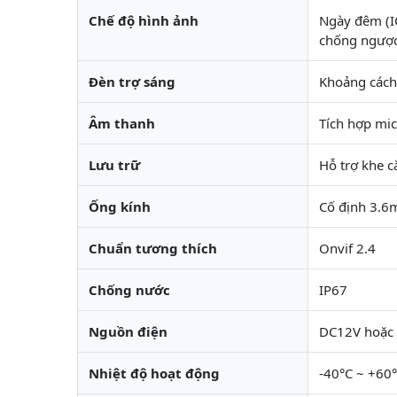
Chế độ hình ảnh
Ngày đêm (IC
chống ngược
Đèn trợ sáng
Khoảng các
Âm thanh
Tích hợp mic
Lưu trữ
Hỗ trợ khe 
Ống kính
Cố định 3.
Chuẩn tương thích
Onvif 2.4
Chống nước
IP67
Nguồn điện
DC12V hoặc 
Nhiệt độ hoạt động
-40°C ~ +60