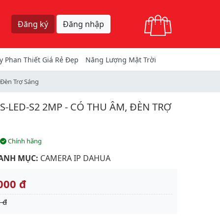
Giỏ hàng
Đăng ký
Đăng nhập
y Phan Thiết Giá Rẻ Đẹp
Năng Lượng Mặt Trời
Đèn Trợ Sáng
-LED-S2 2MP - CÓ THU ÂM, ĐÈN TRỢ
Chính hãng
ANH MỤC:
CAMERA IP DAHUA
000 đ
 đ