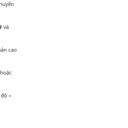
chuyển
ữ
và
hản cao
 hoặc
t độ
–