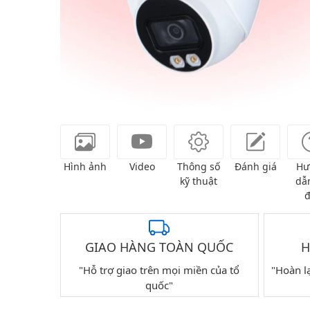
Hình ảnh
Video
Thông số
Đánh giá
Hư
kỹ thuật
dẫn
đ
GIAO HÀNG TOÀN QUỐC
H
"Hỗ trợ giao trên mọi miền của tổ
"Hoàn l
quốc"