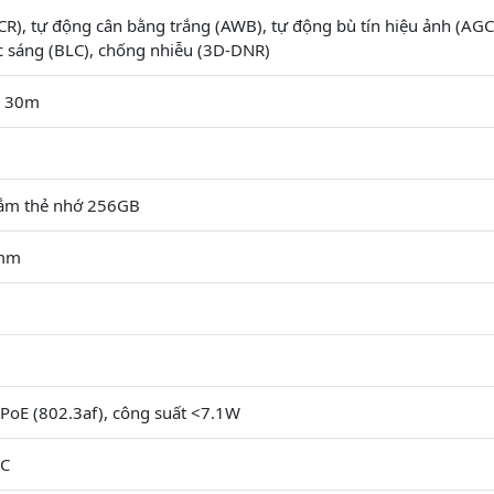
R), tự động cân bằng trắng (AWB), tự động bù tín hiệu ảnh (AGC
 sáng (BLC), chống nhiễu (3D-DNR)
h 30m
cắm thẻ nhớ 256GB
6mm
PoE (802.3af), công suất <7.1W
°C