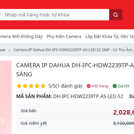
ếm
Tìm kiếm
mera Wifi Không Dây
Phụ Kiện Camera
Lắp Đặt Khóa Từ, Vân Ta
hua
Camera IP Dahua DH-IPC-HDW2239TP-AS-LED-S2 2MP - Có Thu Âm, 
CAMERA IP DAHUA DH-IPC-HDW2239TP-AS
SÁNG
Điểm đánh giá
5/5
(
1 đánh giá
)
Hết hàng
Giá tốt
MÃ SẢN PHẨM:
DH-IPC-HDW2239TP-AS-LED-S2
D
Giá bán
2,028,
Giá niêm yết
3,120,000
Next