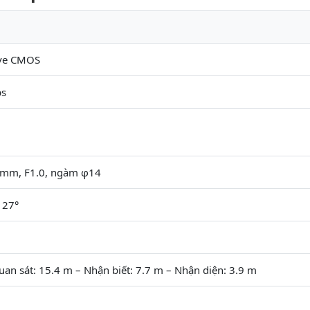
ive CMOS
ps
6 mm, F1.0, ngàm φ14
127°
uan sát: 15.4 m – Nhận biết: 7.7 m – Nhận diện: 3.9 m