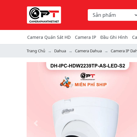
Chọn danh mục tìm ki
Từ khóa hoặc mã hàng
Camera Quán Sát HD
Camera IP
Đầu Ghi Hình
Ca
Trang Chủ
Dahua
Camera Dahua
Camera IP Da
Previous