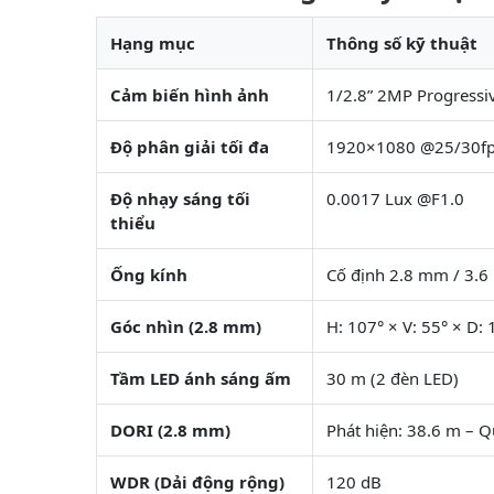
Hạng mục
Thông số kỹ thuật
Cảm biến hình ảnh
1/2.8” 2MP Progress
Độ phân giải tối đa
1920×1080 @25/30f
Độ nhạy sáng tối
0.0017 Lux @F1.0
thiểu
Ống kính
Cố định 2.8 mm / 3.
Góc nhìn (2.8 mm)
H: 107° × V: 55° × D: 
Tầm LED ánh sáng ấm
30 m (2 đèn LED)
DORI (2.8 mm)
Phát hiện: 38.6 m – Q
WDR (Dải động rộng)
120 dB