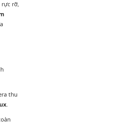
 rực rỡ,
âm
ửa
nh
era thu
Lux
.
 toàn