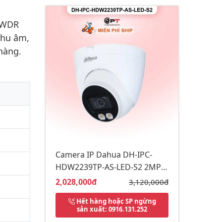
ợ WDR
thu âm,
hàng.
Camera IP Dahua DH-IPC-
HDW2239TP-AS-LED-S2 2MP -
có thu âm, đèn trợ sáng
Giá bán:
2,028,000đ
Giá gốc:
3,120,000đ
Hết hàng hoặc SP ngừng
sản xuất
: 0916.131.252