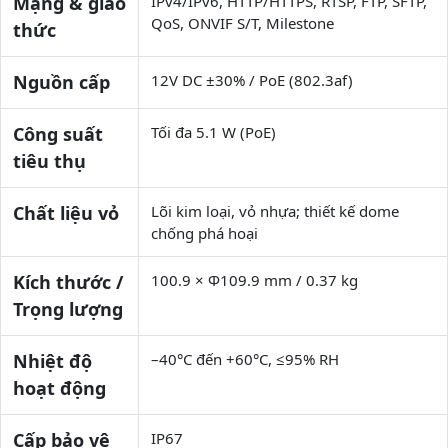
Mạng & giao
IPv4/IPv6, HTTP/HTTPS, RTSP, FTP, SFTP,
QoS, ONVIF S/T, Milestone
thức
Nguồn cấp
12V DC ±30% / PoE (802.3af)
Công suất
Tối đa 5.1 W (PoE)
tiêu thụ
Chất liệu vỏ
Lõi kim loại, vỏ nhựa; thiết kế dome
chống phá hoại
Kích thước /
100.9 × Φ109.9 mm / 0.37 kg
Trọng lượng
Nhiệt độ
–40°C đến +60°C, ≤95% RH
hoạt động
Cấp bảo vệ
IP67