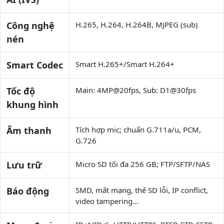
Công nghệ
H.265, H.264, H.264B, MJPEG (sub)
nén
Smart Codec
Smart H.265+/Smart H.264+
Tốc độ
Main: 4MP@20fps, Sub: D1@30fps
khung hình
Âm thanh
Tích hợp mic; chuẩn G.711a/u, PCM,
G.726
Lưu trữ
Micro SD tối đa 256 GB; FTP/SFTP/NAS
Báo động
SMD, mất mạng, thẻ SD lỗi, IP conflict,
video tampering…