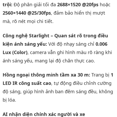
trội:
Độ phân giải tối đa
2688×1520 @20fps
hoặc
2560×1440 @25/30fps
, đảm bảo hiển thị mượt
mà, rõ nét mọi chi tiết.
Công nghệ Starlight – Quan sát rõ trong điều
kiện ánh sáng yếu:
Với độ nhạy sáng chỉ
0.006
Lux (Color)
, camera vẫn ghi hình màu rõ ràng khi
ánh sáng yếu, mang lại độ chân thực cao.
Hồng ngoại thông minh tầm xa 30 m:
Trang bị
1
LED IR công suất cao
, tự động điều chỉnh cường
độ sáng, giúp hình ảnh ban đêm sáng đều, không
bị lóa.
AI nhận diện chính xác người và xe