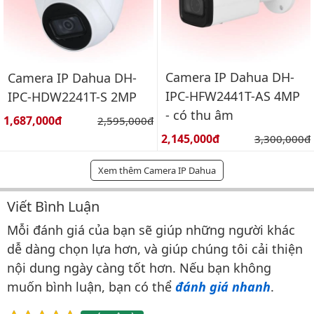
Camera IP Dahua DH-
Camera IP Dahua DH-
IPC-HFW2441T-AS 4MP
IPC-HDW2241T-S 2MP
- có thu âm
Giá bán:
1,687,000đ
Giá gốc:
2,595,000đ
Giá bán:
2,145,000đ
Giá gốc:
3,300,000đ
Xem thêm Camera IP Dahua
Viết Bình Luận
Bình luận & Đánh giá
Mỗi đánh giá của bạn sẽ giúp những người khác
dễ dàng chọn lựa hơn, và giúp chúng tôi cải thiện
nội dung ngày càng tốt hơn. Nếu bạn không
muốn bình luận, bạn có thể
đánh giá nhanh
.