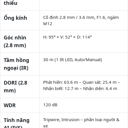
thiểu
Ống kính
Cố định 2.8 mm / 3.6 mm, F1.6, ngàm
M12
Góc nhìn
H: 95° × V: 52° × D: 114°
(2.8 mm)
Tầm hồng
30 m (1 IR LED, Auto/Manual)
ngoại (IR)
DORI (2.8
Phát hiện: 63.6 m – Quan sát: 25.4 m –
Nhận biết: 12.7 m – Nhận diện: 6.4 m
mm)
WDR
120 dB
Tính năng
Tripwire, Intrusion – phân loại người &
xe
AI (IVS)