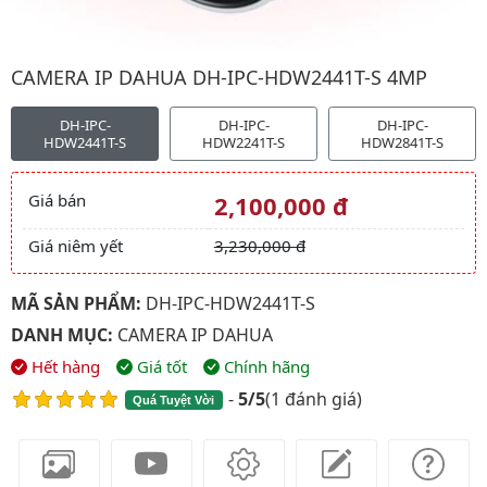
Hình ảnh đại diện của sản phẩm Camera IP Dahua DH-IPC-HDW
CAMERA IP DAHUA DH-IPC-HDW2441T-S 4MP
DH-IPC-
DH-IPC-
DH-IPC-
HDW2441T-S
HDW2241T-S
HDW2841T-S
Giá bán
2,100,000 đ
Giá và khuyến mãi
Giá niêm yết
3,230,000 đ
MÃ SẢN PHẨM:
DH-IPC-HDW2441T-S
DANH MỤC:
CAMERA IP DAHUA
Hết hàng
Giá tốt
Chính hãng
-
5/5
(
1 đánh giá
)
Quá Tuyệt Vời