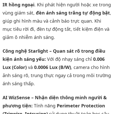
IR hồng ngoại
. Khi phát hiện người hoặc xe trong
vùng giám sát,
đèn ánh sáng trắng tự động bật
,
giúp ghi hình màu và cảnh báo trực quan. Khi
mục tiêu rời đi, đèn tự động tắt, tiết kiệm điện và
giảm ô nhiễm ánh sáng.
Công nghệ Starlight – Quan sát rõ trong điều
kiện ánh sáng yếu:
Với độ nhạy sáng chỉ
0.006
Lux (Color)
và
0.0006 Lux (B/W)
, camera cho hình
ảnh sáng rõ, trung thực ngay cả trong môi trường
ánh sáng thấp.
AI WizSense – Nhận diện thông minh người &
phương tiện:
Tính năng
Perimeter Protection
(Tripwire, Intrusion)
sử dụng thuật toán học sâu