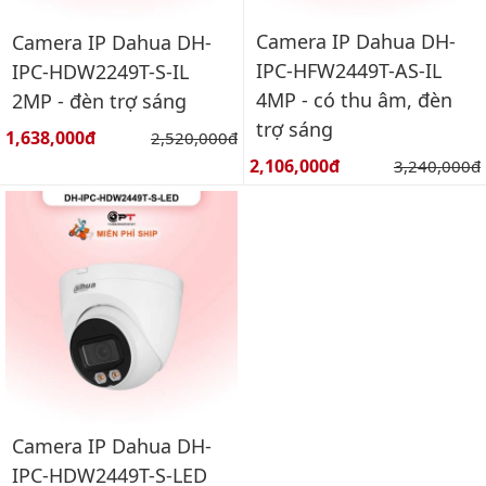
Camera IP Dahua DH-
Camera IP Dahua DH-
IPC-HFW2449T-AS-IL
IPC-HDW2249T-S-IL
4MP - có thu âm, đèn
2MP - đèn trợ sáng
trợ sáng
Giá bán:
1,638,000đ
Giá gốc:
2,520,000đ
Giá bán:
2,106,000đ
Giá gốc:
3,240,000đ
Camera IP Dahua DH-
IPC-HDW2449T-S-LED