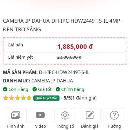
Hình ảnh đại diện của sản phẩm Camera IP Dahua DH-IPC-HDW24
CAMERA IP DAHUA DH-IPC-HDW2449T-S-IL 4MP -
ĐÈN TRỢ SÁNG
Giá bán
1,885,000 đ
Giá và khuyến mãi
Giá niêm yết
2,900,000 đ
MÃ SẢN PHẨM:
DH-IPC-HDW2449T-S-IL
DANH MỤC:
CAMERA IP DAHUA
Còn Hàng
Giá tốt
Chính hãng
-
5/5
(
1 đánh giá
)
Quá Tuyệt Vời
Hình ảnh
Video
Thông số
Đánh giá
Hướng