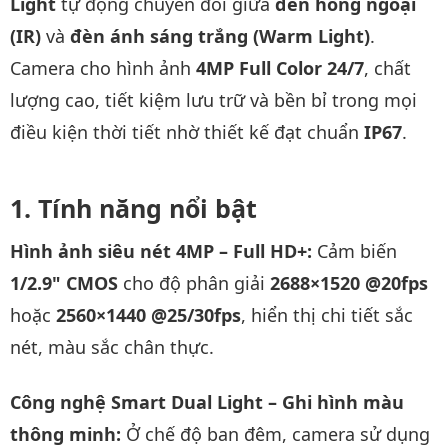
Light
tự động chuyển đổi giữa
đèn hồng ngoại
(IR)
và
đèn ánh sáng trắng (Warm Light)
.
Camera cho hình ảnh
4MP Full Color 24/7
, chất
lượng cao, tiết kiệm lưu trữ và bền bỉ trong mọi
điều kiện thời tiết nhờ thiết kế đạt chuẩn
IP67
.
Tính năng nổi bật
Hình ảnh siêu nét 4MP – Full HD+:
Cảm biến
1/2.9" CMOS
cho độ phân giải
2688×1520 @20fps
hoặc
2560×1440 @25/30fps
, hiển thị chi tiết sắc
nét, màu sắc chân thực.
Công nghệ Smart Dual Light – Ghi hình màu
thông minh:
Ở chế độ ban đêm, camera sử dụng