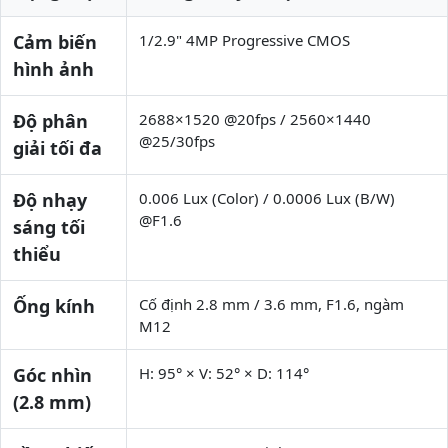
Cảm biến
1/2.9" 4MP Progressive CMOS
hình ảnh
Độ phân
2688×1520 @20fps / 2560×1440
@25/30fps
giải tối đa
Độ nhạy
0.006 Lux (Color) / 0.0006 Lux (B/W)
@F1.6
sáng tối
thiểu
Ống kính
Cố định 2.8 mm / 3.6 mm, F1.6, ngàm
M12
Góc nhìn
H: 95° × V: 52° × D: 114°
(2.8 mm)