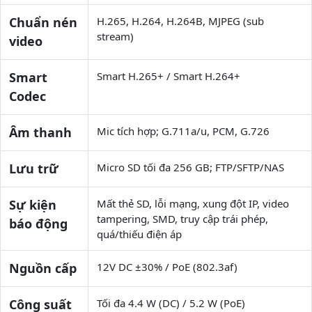
Chuẩn nén
H.265, H.264, H.264B, MJPEG (sub
stream)
video
Smart
Smart H.265+ / Smart H.264+
Codec
Âm thanh
Mic tích hợp; G.711a/u, PCM, G.726
Lưu trữ
Micro SD tối đa 256 GB; FTP/SFTP/NAS
Sự kiện
Mất thẻ SD, lỗi mạng, xung đột IP, video
tampering, SMD, truy cập trái phép,
báo động
quá/thiếu điện áp
Nguồn cấp
12V DC ±30% / PoE (802.3af)
Công suất
Tối đa 4.4 W (DC) / 5.2 W (PoE)