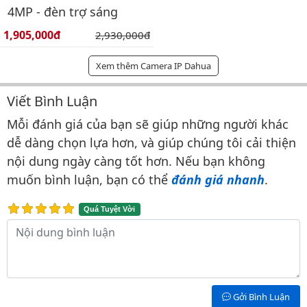
4MP - đèn trợ sáng
Giá bán:
1,905,000đ
Giá gốc:
2,930,000đ
Xem thêm Camera IP Dahua
Viết Bình Luận
Bình luận & Đánh giá
Mỗi đánh giá của bạn sẽ giúp những người khác
dễ dàng chọn lựa hơn, và giúp chúng tôi cải thiện
nội dung ngày càng tốt hơn. Nếu bạn không
muốn bình luận, bạn có thể
đánh giá nhanh
.
Quá Tuyệt Vời
Nội dung bình luận
Gởi Bình Luận