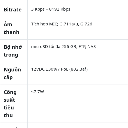
Bitrate
3 Kbps – 8192 Kbps
Âm
Tích hợp MIC; G.711a/u, G.726
thanh
Bộ nhớ
microSD tối đa 256 GB, FTP, NAS
trong
Nguồn
12VDC ±30% / PoE (802.3af)
cấp
Công
<7.7W
suất
tiêu
thụ