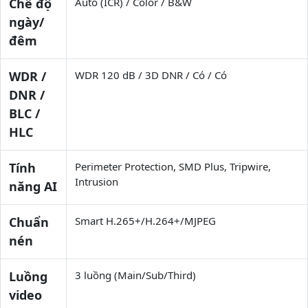
Chế độ
Auto (ICR) / Color / B&W
ngày/
đêm
WDR /
WDR 120 dB / 3D DNR / Có / Có
DNR /
BLC /
HLC
Tính
Perimeter Protection, SMD Plus, Tripwire,
Intrusion
năng AI
Chuẩn
Smart H.265+/H.264+/MJPEG
nén
Luồng
3 luồng (Main/Sub/Third)
video