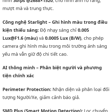
hình
30fps @2688×1520
, cho hình ảnh rõ ràng,
mượt mà và trung thực.
Công nghệ Starlight – Ghi hình màu trong điều
kiện thiếu sáng:
Độ nhạy sáng chỉ
0.005
Lux@F1.6 (màu)
và
0.0005 Lux (B/W)
, cho phép
camera ghi hình màu trong môi trường ánh sáng
yếu mà vẫn giữ độ chi tiết cao.
AI thông minh – Phân biệt người và phương
tiện chính xác
Perimeter Protection:
Nhận diện và phân loại đối
tượng Người/Xe, giảm cảnh báo giả.
SMD Plus (Smart Motion Detection):
Lọc chuyển