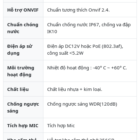
Hỗ trợ ONVIF
Chuẩn tương thích Onvif 2.4.
Chuẩn chóng
Chuẩn chống nước IP67, chống va đập
nước
IK10
Điện áp sử
Điện áp DC12V hoặc PoE (802.3af),
dụng
công suất <5.2W
Môi trường
Nhiệt độ hoạt động : -40° C ~ +60° C.
hoạt động
Chất liệu
Chất liệu nhựa + kim loại.
Chống ngược
Chống ngược sáng WDR(120dB)
sáng
Tích hợp MIC
Tích hợp Mic
Khe cấm thẻ
Hỗ trợ khe cắm thẻ nhớ 256GB