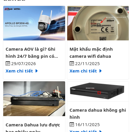
Camera AOV là gì? Ghi hình 24/7 bằng pin có liên tục?
Mật khẩu mặc định camera wifi
Camera AOV là gì? Ghi
Mật khẩu mặc định
hình 24/7 bằng pin có
camera wifi dahua
liên tục?
29/07/2026
22/11/2025
Xem chi tiết
Xem chi tiết
Camera dahua không ghi hình
Camera dahua không ghi
hình
Camera Dahua lưu được bao nhiêu ngày
16/11/2025
Camera Dahua lưu được
bao nhiêu ngày
Xem chi tiết