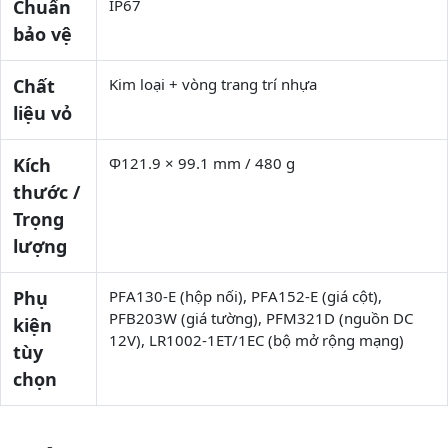
Chuẩn
IP67
bảo vệ
Chất
Kim loại + vòng trang trí nhựa
liệu vỏ
Kích
Φ121.9 × 99.1 mm / 480 g
thước /
Trọng
lượng
Phụ
PFA130-E (hộp nối), PFA152-E (giá cột),
PFB203W (giá tường), PFM321D (nguồn DC
kiện
12V), LR1002-1ET/1EC (bộ mở rộng mạng)
tùy
chọn