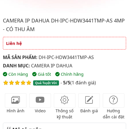
Hình ảnh đại diện của sản phẩm Camera IP Dahua DH-IPC-HDW
CAMERA IP DAHUA DH-IPC-HDW3441TMP-AS 4MP
- CÓ THU ÂM
Liên hệ
Giá và khuyến mãi
MÃ SẢN PHẨM:
DH-IPC-HDW3441TMP-AS
DANH MỤC:
CAMERA IP DAHUA
Còn Hàng
Giá tốt
Chính hãng
-
5/5
(
1 đánh giá
)
Quá Tuyệt Vời
Hình ảnh
Video
Thông số
Đánh giá
Hướng
kỹ thuật
dẫn cài đặt