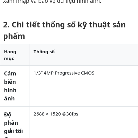
xâm nhập và bảo vệ dữ liệu hình ảnh.
Chi tiết thống số kỹ thuật sản
phẩm
Hạng
Thông số
mục
Cảm
1/3” 4MP Progressive CMOS
biến
hình
ảnh
Độ
2688 × 1520 @30fps
phân
giải tối