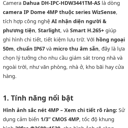
Camera
Dahua DH-IPC-HDW3441TM-AS
là dòng
camera IP Dome 4MP thuộc series WizSense
,
tích hợp công nghệ
AI nhận diện người &
phương tiện
,
Starlight
, và
Smart H.265+
giúp
ghi hình chi tiết, tiết kiệm lưu trữ. Với
hồng ngoại
50m
,
chuẩn IP67
và
micro thu âm sẵn
, đây là lựa
chọn lý tưởng cho nhu cầu giám sát trong nhà và
ngoài trời, như văn phòng, nhà ở, kho bãi hay cửa
hàng.
Tính năng nổi bật
Hình ảnh sắc nét 4MP – Xem chi tiết rõ ràng:
Sử
dụng cảm biến
1/3” CMOS 4MP
, tốc độ khung