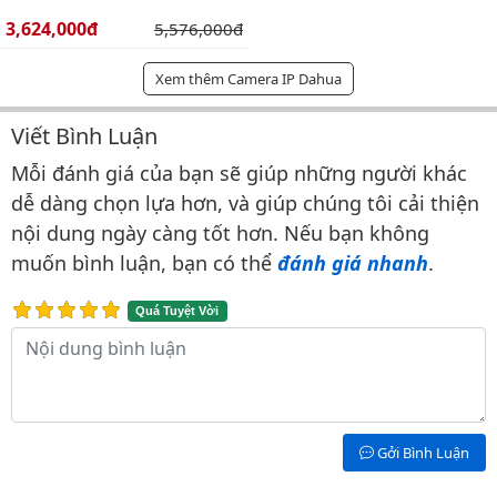
Giá bán:
3,624,000đ
Giá gốc:
5,576,000đ
Xem thêm Camera IP Dahua
Viết Bình Luận
Bình luận & Đánh giá
Mỗi đánh giá của bạn sẽ giúp những người khác
dễ dàng chọn lựa hơn, và giúp chúng tôi cải thiện
nội dung ngày càng tốt hơn. Nếu bạn không
muốn bình luận, bạn có thể
đánh giá nhanh
.
Quá Tuyệt Vời
Nội dung bình luận
Gởi Bình Luận