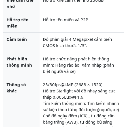
nhớ
Hỗ trợ tên
Hỗ trợ tên miền và P2P
miền
Cảm biến
Độ phân giải 4 Megapixel cảm biến
CMOS kích thước 1/3”.
Phát hiện
Hỗ trợ chức năng phát hiện thông
thông minh
minh: Hàng rào ảo, Xâm nhập (phân
biệt người và xe)
Thông số
25/30fps@4MP (2688 × 1520)
khác
Hỗ trợ Starlight với độ nhạy sáng cực
thấp 0.005Lux@F1.6.
Tìm kiếm thông minh: Tìm kiếm nhanh
sự kiện theo từng đối tượng(người, xe)
Chế độ ngày đêm (ICR),, tự động cân
bằng trắng (AWB), tự động bù sáng