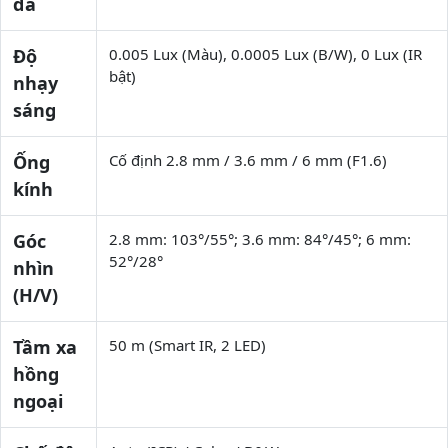
đa
Độ
0.005 Lux (Màu), 0.0005 Lux (B/W), 0 Lux (IR
bật)
nhạy
sáng
Ống
Cố định 2.8 mm / 3.6 mm / 6 mm (F1.6)
kính
Góc
2.8 mm: 103°/55°; 3.6 mm: 84°/45°; 6 mm:
52°/28°
nhìn
(H/V)
Tầm xa
50 m (Smart IR, 2 LED)
hồng
ngoại