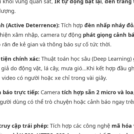
ời khỏi vùng quan sát,
IR tự động bật lại
,
đèn trắng 
lượng.
 (Active Deterrence):
Tích hợp
đèn nhấp nháy đỏ
t hiện xâm nhập, camera tự động
phát giọng cảnh b
 răn đe kẻ gian và thông báo sự cố tức thời.
tiện chính xác:
Thuật toán học sâu (Deep Learning) 
giả do động vật, lá cây, mưa gió…Khi kết hợp đầu gh
video có người hoặc xe chỉ trong vài giây.
 báo trực tiếp:
Camera
tích hợp sẵn 2 micro và loa
người dùng có thể trò chuyện hoặc cảnh báo ngay trê
ruy cập trái phép:
Tích hợp các công nghệ
mã hóa 