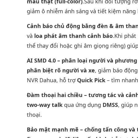
màu thật (full-color)
.Sau khi đối tượng r
giảm ô nhiễm ánh sáng và tiết kiệm năng 
Cảnh báo chủ động bằng đèn & âm thanh
và
loa phát âm thanh cảnh báo
.Khi phá
thể thay đổi hoặc ghi âm giọng riêng) giúp
AI SMD 4.0 – phân loại người và phương 
phân biệt rõ người và xe
, giảm báo động 
NVR Dahua, hỗ trợ
Quick Pick
– tìm nhanh 
Đàm thoại hai chiều – tương tác và cảnh
two-way talk
qua ứng dụng
DMSS
, giúp 
thoại.
Bảo mật mạnh mẽ – chống tấn công và t