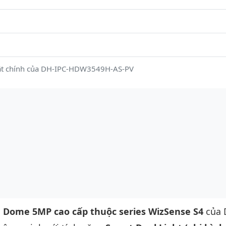
ật chính của DH-IPC-HDW3549H-AS-PV
g
Dome 5MP cao cấp thuộc series WizSense S4
của 