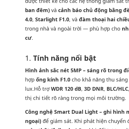
được thiết kế cho các hệ thống giám sát 
ban đêm)
và
cảnh báo chủ động bằng đè
4.0
,
Starlight F1.0
, và
đàm thoại hai chiề
trong nhà và ngoài trời — phù hợp cho
nh
cư
.
Tính năng nổi bật
Hình ảnh sắc nét 5MP – sáng rõ trong đ
hợp
ống kính F1.0
cho khả năng thu sáng c
lux.Hỗ trợ
WDR 120 dB
,
3D DNR
,
BLC/HLC
thị chi tiết rõ ràng trong mọi môi trường.
Công nghệ Smart Dual Light – ghi hìn
ngoại)
để giám sát. Khi phát hiện chuyển