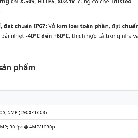
ng chỉ X.509, HTTPS, 802.1x
, cùng cơ chế
Trusted
.
ỉ, đạt chuẩn IP67:
Vỏ
kim loại toàn phần
, đạt
chuẩn
 dải nhiệt
-40°C đến +60°C
, thích hợp cả trong nhà v
t sản phẩm
OS, 5MP (2960×1668)
5MP; 30 fps @ 4MP/1080p