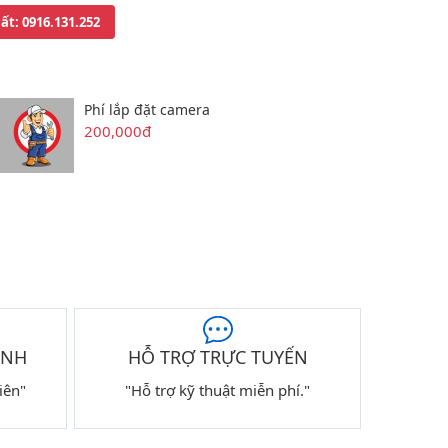
uất
: 0916.131.252
Phí lắp đặt camera
200,000đ
ÀNH
HỖ TRỢ TRỰC TUYẾN
iên"
"Hỗ trợ kỹ thuật miễn phí."