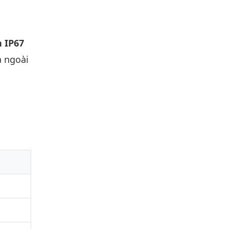
 IP67
à ngoài