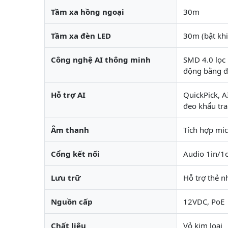
Tầm xa hồng ngoại
30m
Tầm xa đèn LED
30m (bật kh
Công nghệ AI thông minh
SMD 4.0 lọc 
động bằng đ
Hỗ trợ AI
QuickPick, A
đeo khẩu tr
Âm thanh
Tích hợp mic
Cổng kết nối
Audio 1in/1o
Lưu trữ
Hỗ trợ thẻ 
Nguồn cấp
12VDC, PoE
Chất liệu
Vỏ kim loại