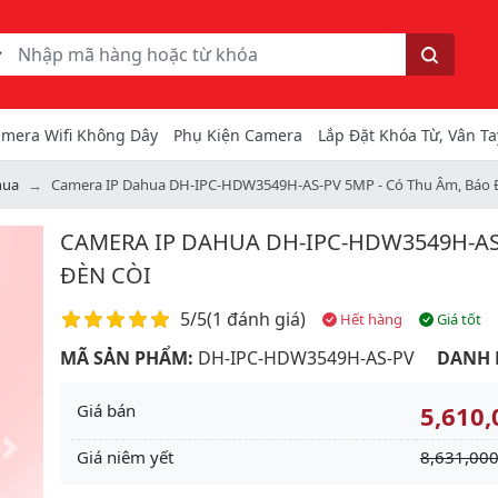
ếm
Tìm kiếm
mera Wifi Không Dây
Phụ Kiện Camera
Lắp Đặt Khóa Từ, Vân Ta
hua
Camera IP Dahua DH-IPC-HDW3549H-AS-PV 5MP - Có Thu Âm, Báo 
CAMERA IP DAHUA DH-IPC-HDW3549H-AS
ĐÈN CÒI
Điểm đánh giá
5/5
(
1 đánh giá
)
Hết hàng
Giá tốt
MÃ SẢN PHẨM:
DH-IPC-HDW3549H-AS-PV
DANH 
Giá bán
5,610,
Giá niêm yết
8,631,000
Next