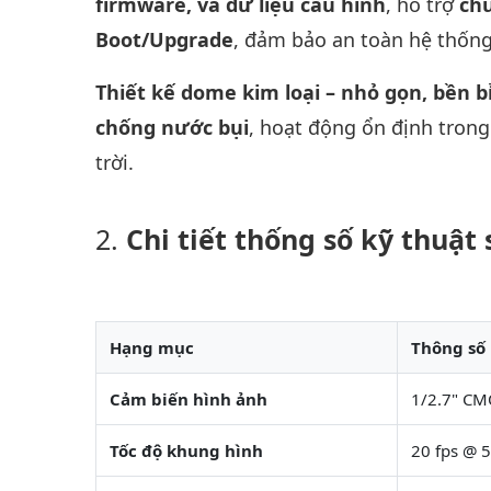
firmware, và dữ liệu cấu hình
, hỗ trợ
chứ
Boot/Upgrade
, đảm bảo an toàn hệ thống
Thiết kế dome kim loại – nhỏ gọn, bền b
chống nước bụi
, hoạt động ổn định trong
trời.
Chi tiết thống số kỹ thuậ
Hạng mục
Thông số
Cảm biến hình ảnh
1/2.7" CM
Tốc độ khung hình
20 fps @ 