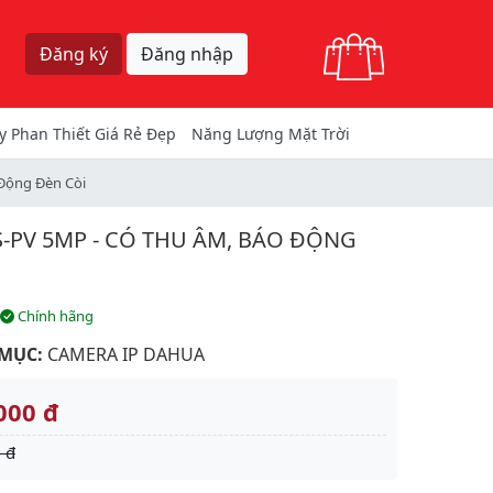
Giỏ hàng
Đăng ký
Đăng nhập
y Phan Thiết Giá Rẻ Đẹp
Năng Lượng Mặt Trời
Động Đèn Còi
-PV 5MP - CÓ THU ÂM, BÁO ĐỘNG
Chính hãng
MỤC:
CAMERA IP DAHUA
000 đ
 đ