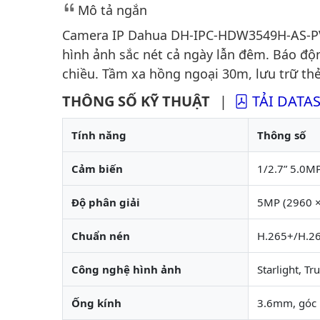
Mô tả ngắn
Camera IP Dahua DH-IPC-HDW3549H-AS-PV 5
hình ảnh sắc nét cả ngày lẫn đêm. Báo độ
chiều. Tầm xa hồng ngoại 30m, lưu trữ th
THÔNG SỐ KỸ THUẬT
|
TẢI DATA
Tính năng
Thông số
Cảm biến
1/2.7” 5.0
Độ phân giải
5MP (2960 ×
Chuẩn nén
H.265+/H.26
Công nghệ hình ảnh
Starlight, 
Ống kính
3.6mm, góc 