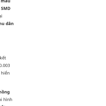
h màu
I SMD
ại
khu dân
 kết
0.003
 hiển
(hồng
i hình