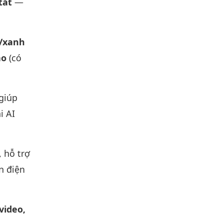
tắt
—
/xanh
áo
(có
giúp
i AI
, hỗ trợ
n điện
video,