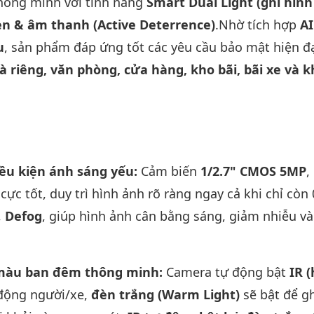
thông minh với tính năng
Smart Dual Light (ghi hìn
n & âm thanh (Active Deterrence)
.Nhờ tích hợp
A
u
, sản phẩm đáp ứng tốt các yêu cầu bảo mật hiện đ
à riêng, văn phòng, cửa hàng, kho bãi, bãi xe và 
iều kiện ánh sáng yếu:
Cảm biến
1/2.7" CMOS 5MP
,
ực tốt, duy trì hình ảnh rõ ràng ngay cả khi chỉ còn 
,
Defog
, giúp hình ảnh cân bằng sáng, giảm nhiễu và
h màu ban đêm thông minh:
Camera tự động bật
IR 
 động người/xe,
đèn trắng (Warm Light)
sẽ bật để gh