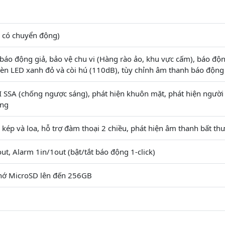
i có chuyển động)
báo động giả, bảo vệ chu vi (Hàng rào ảo, khu vực cấm), báo độ
èn LED xanh đỏ và còi hú (110dB), tùy chỉnh âm thanh báo động
I SSA (chống ngược sáng), phát hiện khuôn mặt, phát hiện ngườ
ang
 kép và loa, hỗ trợ đàm thoại 2 chiều, phát hiện âm thanh bất th
ut, Alarm 1in/1out (bật/tắt báo động 1-click)
nhớ MicroSD lên đến 256GB