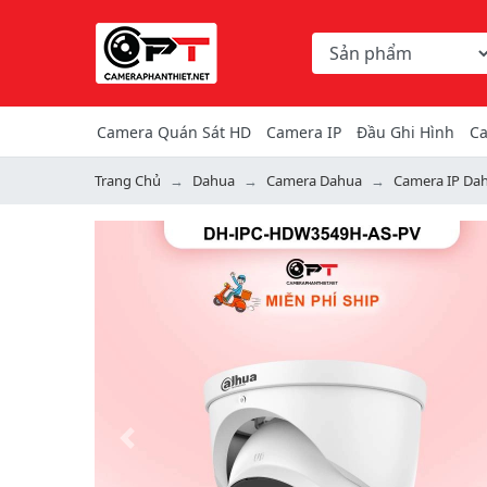
Chọn danh mục tìm ki
Từ khóa hoặc mã hàng
Camera Quán Sát HD
Camera IP
Đầu Ghi Hình
Ca
Trang Chủ
Dahua
Camera Dahua
Camera IP Da
Previous