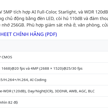
MP tích hợp AI Full-Color, Starlight, và WDR 120dB
ng chủ động bằng đèn LED, còi hú 110dB và đàm thoạ
ẻ nhớ 256GB. Phù hợp giám sát nhà ở, văn phòng, cử
SHEET CHÍNH HÃNG (PDF)
MP CMOS
 1668)@20 fps và 4MP (2688 × 1520)@25/30 fps
5/H.264+/H.264, AI Coding
True-WDR (120dB), Day/Night(ICR), 3DDNR, AWB, AGC, BLC
nhìn 82 độ