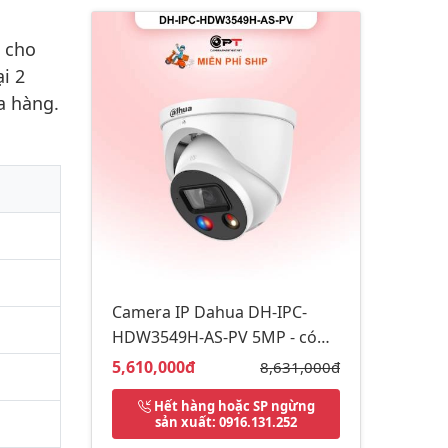
 cho
i 2
a hàng.
Camera IP Dahua DH-IPC-
HDW3549H-AS-PV 5MP - có
thu âm, báo động đèn còi
Giá bán:
5,610,000đ
Giá gốc:
8,631,000đ
Hết hàng hoặc SP ngừng
sản xuất
: 0916.131.252