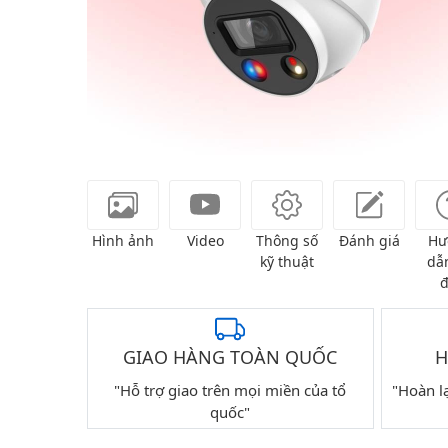
Hình ảnh
Video
Thông số
Đánh giá
Hư
kỹ thuật
dẫn
đ
GIAO HÀNG TOÀN QUỐC
H
"Hỗ trợ giao trên mọi miền của tổ
"Hoàn l
quốc"