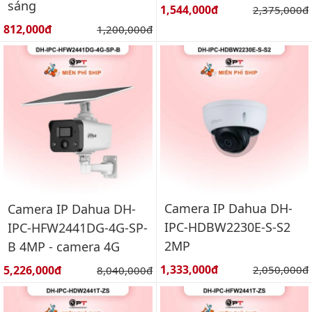
sáng
Giá bán:
1,544,000đ
Giá gốc:
2,375,000đ
Giá bán:
812,000đ
Giá gốc:
1,200,000đ
Camera IP Dahua DH-
Camera IP Dahua DH-
IPC-HDBW2230E-S-S2
IPC-HFW2441DG-4G-SP-
2MP
B 4MP - camera 4G
Giá bán:
Giá bán:
1,333,000đ
Giá gốc:
5,226,000đ
Giá gốc:
2,050,000đ
8,040,000đ