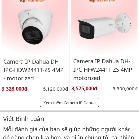
Camera IP Dahua DH-
Camera IP Dahua DH-
IPC-HFW2441T-ZS 4MP -
IPC-HDW2441T-ZS 4MP
motorized
- motorized
Giá bán:
Giá bán:
3,575,000đ
Giá gốc:
3,328,000đ
Giá gốc:
5,500,000đ
5,120,000đ
Xem thêm Camera IP Dahua
Viết Bình Luận
Bình luận & Đánh giá
Mỗi đánh giá của bạn sẽ giúp những người khác
dễ dàng chọn lựa hơn, và giúp chúng tôi cải thiện