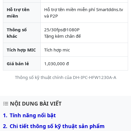
Hỗ trợ tên
Hỗ trợ tên miền miễn phí Smartddns.tv
miền
và P2P
Thông số
25/30fps@1080P
khác
Tặng kèm chân đế
Tích hợp MIC
Tích hợp mic
Giá bán lẻ
1,030,000 đ
Thông số kỹ thuật chính của DH-IPC-HFW1230A-A
Mô tả chi tiết sản phẩm
NỘI DUNG BÀI VIẾT
Tính năng nổi bật
Chi tiết thông số kỹ thuật sản phẩm