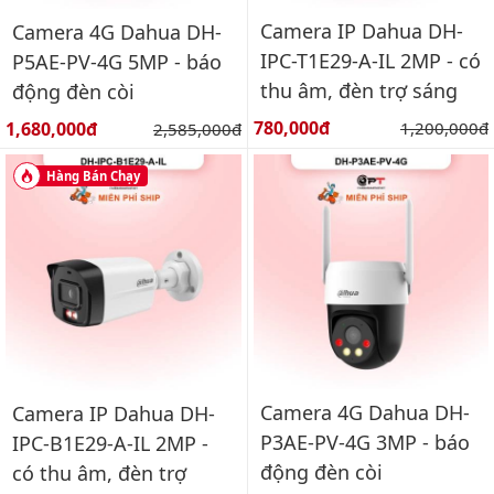
Camera IP Dahua DH-
Camera 4G Dahua DH-
IPC-T1E29-A-IL 2MP - có
P5AE-PV-4G 5MP - báo
thu âm, đèn trợ sáng
động đèn còi
Giá bán:
Giá bán:
780,000đ
Giá gốc:
1,680,000đ
Giá gốc:
1,200,000đ
2,585,000đ
Hàng Bán Chạy
Camera 4G Dahua DH-
Camera IP Dahua DH-
P3AE-PV-4G 3MP - báo
IPC-B1E29-A-IL 2MP -
động đèn còi
có thu âm, đèn trợ