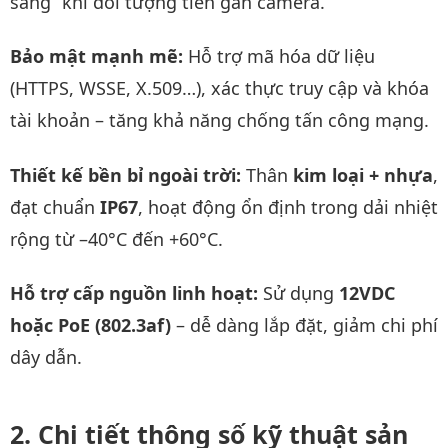
sáng” khi đối tượng tiến gần camera.
Bảo mật mạnh mẽ:
Hỗ trợ mã hóa dữ liệu
(HTTPS, WSSE, X.509…), xác thực truy cập và khóa
tài khoản – tăng khả năng chống tấn công mạng.
Thiết kế bền bỉ ngoài trời:
Thân
kim loại + nhựa
,
đạt chuẩn
IP67
, hoạt động ổn định trong dải nhiệt
rộng từ –40°C đến +60°C.
Hỗ trợ cấp nguồn linh hoạt:
Sử dụng
12VDC
hoặc PoE (802.3af)
– dễ dàng lắp đặt, giảm chi phí
dây dẫn.
Chi tiết thông số kỹ thuật sản