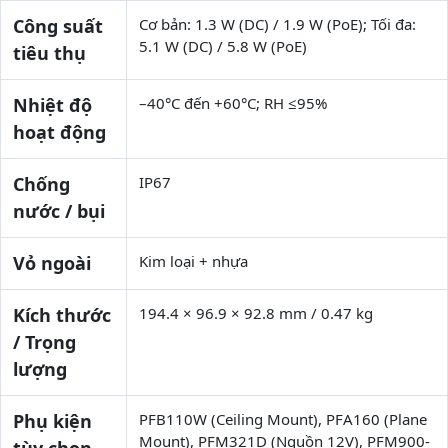
Công suất
Cơ bản: 1.3 W (DC) / 1.9 W (PoE); Tối đa:
5.1 W (DC) / 5.8 W (PoE)
tiêu thụ
Nhiệt độ
–40°C đến +60°C; RH ≤95%
hoạt động
Chống
IP67
nước / bụi
Vỏ ngoài
Kim loại + nhựa
Kích thước
194.4 × 96.9 × 92.8 mm / 0.47 kg
/ Trọng
lượng
Phụ kiện
PFB110W (Ceiling Mount), PFA160 (Plane
Mount), PFM321D (Nguồn 12V), PFM900-
tùy chọn