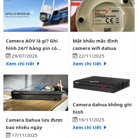
Camera AOV là gì? Ghi hình 24/7 bằng pin có liên tục?
Mật khẩu mặc định camera wifi
Camera AOV là gì? Ghi
Mật khẩu mặc định
hình 24/7 bằng pin có
camera wifi dahua
liên tục?
29/07/2026
22/11/2025
Xem chi tiết
Xem chi tiết
Camera dahua không ghi hình
Camera dahua không ghi
hình
Camera Dahua lưu được bao nhiêu ngày
16/11/2025
Camera Dahua lưu được
bao nhiêu ngày
Xem chi tiết
17/11/2025