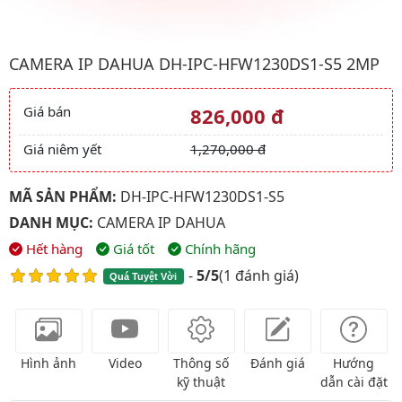
Hình ảnh đại diện của sản phẩm Camera IP Dahua DH-IPC-HF
CAMERA IP DAHUA DH-IPC-HFW1230DS1-S5 2MP
Giá bán
826,000 đ
Giá và khuyến mãi
Giá niêm yết
1,270,000 đ
MÃ SẢN PHẨM:
DH-IPC-HFW1230DS1-S5
DANH MỤC:
CAMERA IP DAHUA
Hết hàng
Giá tốt
Chính hãng
-
5/5
(
1 đánh giá
)
Quá Tuyệt Vời
Hình ảnh
Video
Thông số
Đánh giá
Hướng
kỹ thuật
dẫn cài đặt