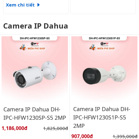
Xem chi tiết
Camera IP Dahua
Camera IP Dahua DH-
Camera IP Dahua DH-
IPC-HFW1230S1P-S5
IPC-HFW1230SP-S5 2MP
2MP
Giá bán:
1,186,000đ
Giá gốc:
1,825,000đ
Giá bán:
907,000đ
Giá gốc:
1,395,000đ