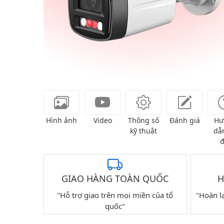
Hình ảnh
Video
Thông số
Đánh giá
Hư
kỹ thuật
dẫn
đ
GIAO HÀNG TOÀN QUỐC
H
"Hỗ trợ giao trên mọi miền của tổ
"Hoàn l
quốc"