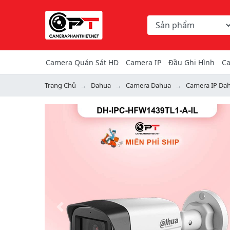
Chọn danh mục tìm ki
Từ khóa hoặc mã hàng
Camera Quán Sát HD
Camera IP
Đầu Ghi Hình
Ca
Trang Chủ
Dahua
Camera Dahua
Camera IP Da
Previous