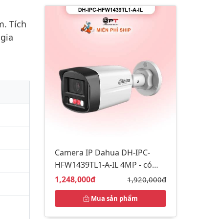
. Tích
 gia
Camera IP Dahua DH-IPC-
HFW1439TL1-A-IL 4MP - có
thu âm, đèn trợ sáng
Giá bán:
1,248,000đ
Giá gốc:
1,920,000đ
Mua sản phẩm