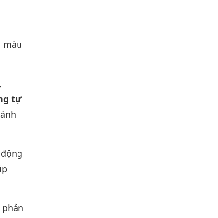
t, màu
,
ng tự
 ánh
 động
úp
g phản