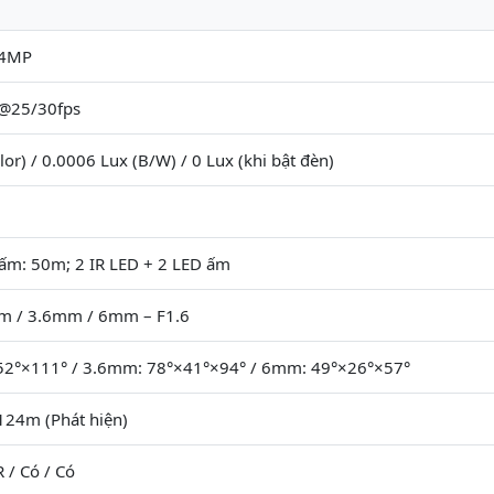
 4MP
 @25/30fps
lor) / 0.0006 Lux (B/W) / 0 Lux (khi bật đèn)
 ấm: 50m; 2 IR LED + 2 LED ấm
m / 3.6mm / 6mm – F1.6
2°×111° / 3.6mm: 78°×41°×94° / 6mm: 49°×26°×57°
124m (Phát hiện)
 / Có / Có