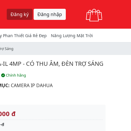
Giỏ hàng
Đăng ký
Đăng nhập
y Phan Thiết Giá Rẻ Đẹp
Năng Lượng Mặt Trời
rợ Sáng
-IL 4MP - CÓ THU ÂM, ĐÈN TRỢ SÁNG
Chính hãng
MỤC:
CAMERA IP DAHUA
000 đ
 đ