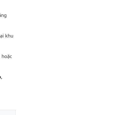
ăng
ại khu
i hoặc
,