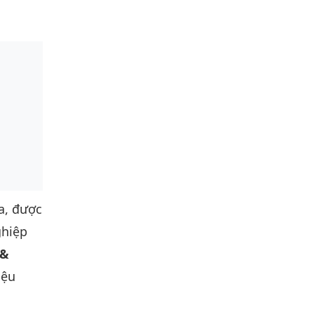
a, được
ghiệp
 &
iệu