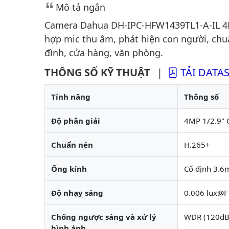
Mô tả ngắn
Camera Dahua DH-IPC-HFW1439TL1-A-IL 4MP
hợp mic thu âm, phát hiện con người, chu
đình, cửa hàng, văn phòng.
THÔNG SỐ KỸ THUẬT
|
TẢI DATA
Tính năng
Thông số
Độ phân giải
4MP 1/2.9"
Chuẩn nén
H.265+
Ống kính
Cố định 3.6
Độ nhạy sáng
0.006 lux@F
Chống ngược sáng và xử lý
WDR (120dB)
hình ảnh