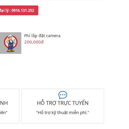
đại lý
: 0916.131.252
Phí lắp đặt camera
200,000đ
ÀNH
HỖ TRỢ TRỰC TUYẾN
iên"
"Hỗ trợ kỹ thuật miễn phí."