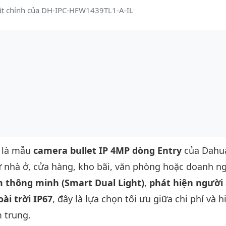
ật chính của DH-IPC-HFW1439TL1-A-IL
là mẫu
camera bullet IP 4MP dòng Entry
của Dahu
hư nhà ở, cửa hàng, kho bãi, văn phòng hoặc doanh n
 thông minh (Smart Dual Light)
,
phát hiện người
ài trời IP67
, đây là lựa chọn tối ưu giữa chi phí và h
 trung.