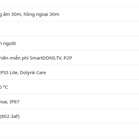
g ấm 30m, hồng ngoại 30m
n người
miền miễn phí SmartDDNS.TV, P2P
PSS Lite, Dolynk Care
0 °C
oại, IP67
(802.3af)