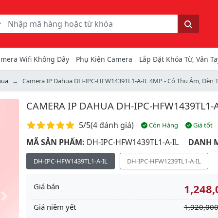
ếm
Tìm kiếm
mera Wifi Không Dây
Phụ Kiện Camera
Lắp Đặt Khóa Từ, Vân Ta
hua
Camera IP Dahua DH-IPC-HFW1439TL1-A-IL 4MP - Có Thu Âm, Đèn T
CAMERA IP DAHUA DH-IPC-HFW1439TL1-A
Điểm đánh giá
5/5
(
4 đánh giá
)
Còn Hàng
Giá tốt
MÃ SẢN PHẨM:
DH-IPC-HFW1439TL1-A-IL
DANH 
DH-IPC-HFW1439TL1-A-IL
DH-IPC-HFW1239TL1-A-IL
Giá bán
1,248,
Next
Giá niêm yết
1,920,000