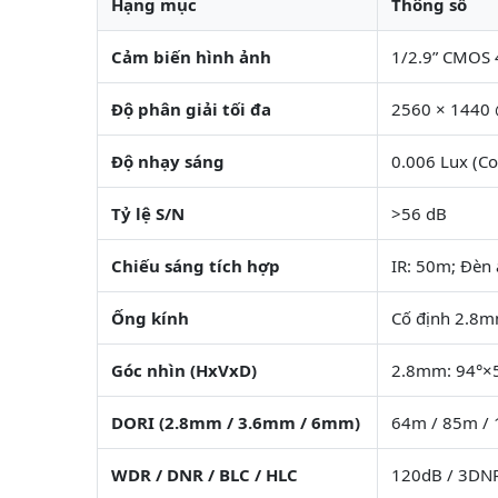
Hạng mục
Thông số
Cảm biến hình ảnh
1/2.9” CMOS
Độ phân giải tối đa
2560 × 1440
Độ nhạy sáng
0.006 Lux (Co
Tỷ lệ S/N
>56 dB
Chiếu sáng tích hợp
IR: 50m; Đèn
Ống kính
Cố định 2.8m
Góc nhìn (HxVxD)
2.8mm: 94°×5
DORI (2.8mm / 3.6mm / 6mm)
64m / 85m / 
WDR / DNR / BLC / HLC
120dB / 3DNR