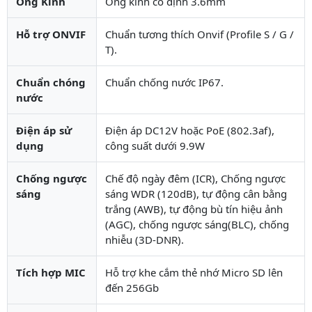
Ống Kính
Ống kính cố định 3.6mm
Hỗ trợ ONVIF
Chuẩn tương thích Onvif (Profile S / G /
T).
Chuẩn chóng
Chuẩn chống nước IP67.
nước
Điện áp sử
Điện áp DC12V hoặc PoE (802.3af),
dụng
công suất dưới 9.9W
Chống ngược
Chế độ ngày đêm (ICR), Chống ngược
sáng
sáng WDR (120dB), tự động cân bằng
trắng (AWB), tự động bù tín hiệu ảnh
(AGC), chống ngược sáng(BLC), chống
nhiễu (3D-DNR).
Tích hợp MIC
Hỗ trợ khe cắm thẻ nhớ Micro SD lên
đến 256Gb