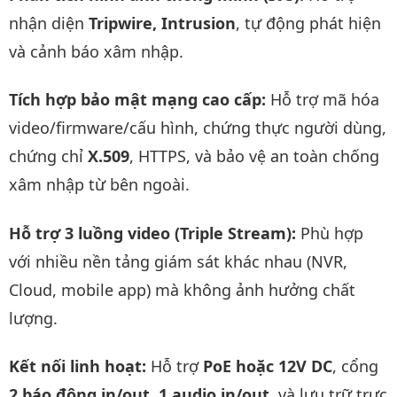
nhận diện
Tripwire, Intrusion
, tự động phát hiện
và cảnh báo xâm nhập.
Tích hợp bảo mật mạng cao cấp:
Hỗ trợ mã hóa
video/firmware/cấu hình, chứng thực người dùng,
chứng chỉ
X.509
, HTTPS, và bảo vệ an toàn chống
xâm nhập từ bên ngoài.
Hỗ trợ 3 luồng video (Triple Stream):
Phù hợp
với nhiều nền tảng giám sát khác nhau (NVR,
Cloud, mobile app) mà không ảnh hưởng chất
lượng.
Kết nối linh hoạt:
Hỗ trợ
PoE hoặc 12V DC
, cổng
2 báo động in/out
,
1 audio in/out
, và lưu trữ trực