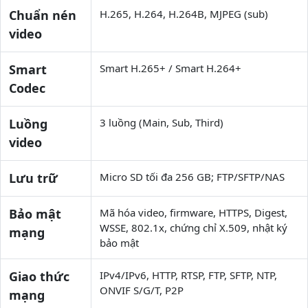
Chuẩn nén
H.265, H.264, H.264B, MJPEG (sub)
video
Smart
Smart H.265+ / Smart H.264+
Codec
Luồng
3 luồng (Main, Sub, Third)
video
Lưu trữ
Micro SD tối đa 256 GB; FTP/SFTP/NAS
Bảo mật
Mã hóa video, firmware, HTTPS, Digest,
WSSE, 802.1x, chứng chỉ X.509, nhật ký
mạng
bảo mật
Giao thức
IPv4/IPv6, HTTP, RTSP, FTP, SFTP, NTP,
ONVIF S/G/T, P2P
mạng