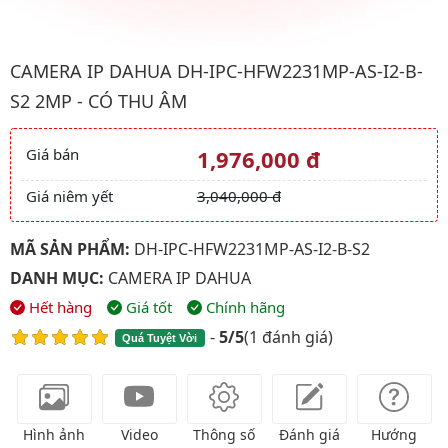
Hình ảnh đại diện của sản phẩm Camera IP Dahua DH-IPC-HFW2
CAMERA IP DAHUA DH-IPC-HFW2231MP-AS-I2-B-
S2 2MP - CÓ THU ÂM
Giá bán
1,976,000 đ
Giá và khuyến mãi
Giá niêm yết
3,040,000 đ
MÃ SẢN PHẨM:
DH-IPC-HFW2231MP-AS-I2-B-S2
DANH MỤC:
CAMERA IP DAHUA
Hết hàng
Giá tốt
Chính hãng
-
5/5
(
1 đánh giá
)
Quá Tuyệt Vời
Hình ảnh
Video
Thông số
Đánh giá
Hướng