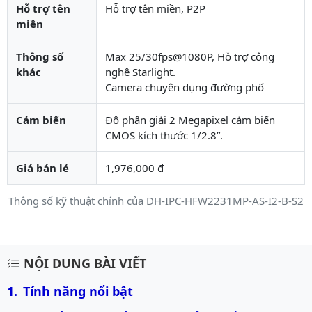
Hỗ trợ tên
Hỗ trợ tên miền, P2P
miền
Thông số
Max 25/30fps@1080P, Hỗ trợ công
khác
nghệ Starlight.
Camera chuyên dụng đường phố
Cảm biến
Độ phân giải 2 Megapixel cảm biến
CMOS kích thước 1/2.8”.
Giá bán lẻ
1,976,000 đ
Thông số kỹ thuật chính của DH-IPC-HFW2231MP-AS-I2-B-S2
Mô tả chi tiết sản phẩm
NỘI DUNG BÀI VIẾT
Tính năng nổi bật