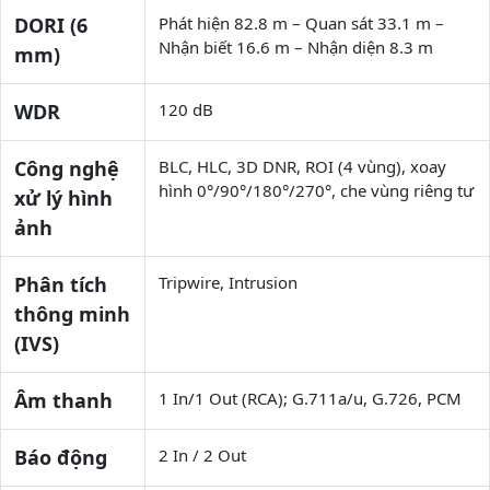
DORI (6
Phát hiện 82.8 m – Quan sát 33.1 m –
Nhận biết 16.6 m – Nhận diện 8.3 m
mm)
WDR
120 dB
Công nghệ
BLC, HLC, 3D DNR, ROI (4 vùng), xoay
hình 0°/90°/180°/270°, che vùng riêng tư
xử lý hình
ảnh
Phân tích
Tripwire, Intrusion
thông minh
(IVS)
Âm thanh
1 In/1 Out (RCA); G.711a/u, G.726, PCM
Báo động
2 In / 2 Out