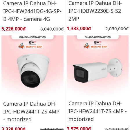
Camera IP Dahua DH-
Camera IP Dahua DH-
IPC-HDBW2230E-S-S2
IPC-HFW2441DG-4G-SP-
2MP
B 4MP - camera 4G
Giá bán:
Giá bán:
1,333,000đ
Giá gốc:
5,226,000đ
Giá gốc:
2,050,000đ
8,040,000đ
Camera IP Dahua DH-
Camera IP Dahua DH-
IPC-HFW2441T-ZS 4MP -
IPC-HDW2441T-ZS 4MP
motorized
- motorized
Giá bán:
Giá bán:
3,575,000đ
Giá gốc:
3,328,000đ
Giá gốc:
5,500,000đ
5,120,000đ