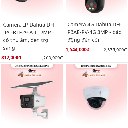
Camera 4G Dahua DH-
Camera IP Dahua DH-
P3AE-PV-4G 3MP - báo
IPC-B1E29-A-IL 2MP -
động đèn còi
có thu âm, đèn trợ
sáng
Giá bán:
1,544,000đ
Giá gốc:
2,375,000đ
Giá bán:
812,000đ
Giá gốc:
1,200,000đ