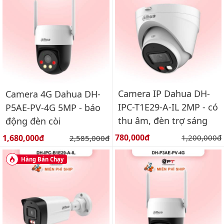
Camera IP Dahua DH-
Camera 4G Dahua DH-
IPC-T1E29-A-IL 2MP - có
P5AE-PV-4G 5MP - báo
thu âm, đèn trợ sáng
động đèn còi
Giá bán:
Giá bán:
780,000đ
Giá gốc:
1,680,000đ
Giá gốc:
1,200,000đ
2,585,000đ
Hàng Bán Chạy