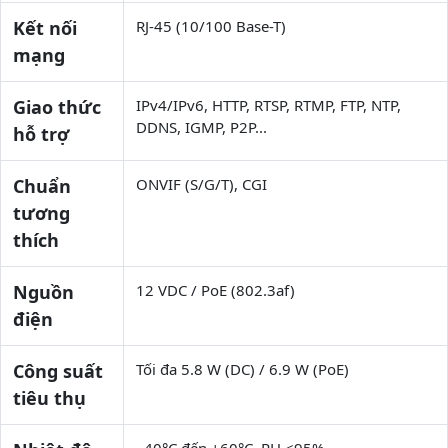
Kết nối
RJ-45 (10/100 Base-T)
mạng
Giao thức
IPv4/IPv6, HTTP, RTSP, RTMP, FTP, NTP,
DDNS, IGMP, P2P...
hỗ trợ
Chuẩn
ONVIF (S/G/T), CGI
tương
thích
Nguồn
12 VDC / PoE (802.3af)
điện
Công suất
Tối đa 5.8 W (DC) / 6.9 W (PoE)
tiêu thụ
–40°C đến +60°C, RH ≤95%