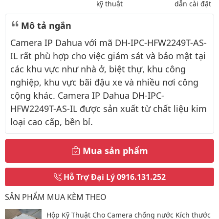
kỹ thuật
dẫn cài đặt
Mô tả ngắn
Camera IP Dahua với mã DH-IPC-HFW2249T-AS-
IL rất phù hợp cho việc giám sát và bảo mật tại
các khu vực như nhà ở, biệt thự, khu công
nghiệp, khu vực bãi đậu xe và nhiều nơi công
cộng khác. Camera IP Dahua DH-IPC-
HFW2249T-AS-IL được sản xuất từ chất liệu kim
loại cao cấp, bền bỉ.
Mua sản phẩm
Hỗ Trợ Đại Lý
0916.131.252
SẢN PHẨM MUA KÈM THEO
Hộp Kỹ Thuật Cho Camera chống nước Kích thước