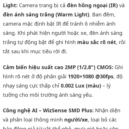
Light:
Camera trang bị cả
đèn hồng ngoại (IR)
và
đèn ánh sáng trắng (Warm Light)
. Ban đêm,
camera mặc định bật IR để tránh ô nhiễm ánh
sáng. Khi phát hiện người hoặc xe, đèn ánh sáng
trắng tự động bật để ghi hình
màu sắc rõ nét
, rồi
tắt sau khi mục tiêu rời đi.
Cảm biến hiệu suất cao 2MP (1/2.8") CMOS:
Ghi
hình rõ nét ở độ phân giải
1920×1080 @30fps
, độ
nhạy sáng cực thấp chỉ
0.002 Lux (màu)
– lý
tưởng cho môi trường ánh sáng yếu.
Công nghệ AI – WizSense SMD Plus:
Nhận diện
và phân loại thông minh
người/xe
, loại bỏ các
báo động giả từ vật thể nhỏ, mưa gió hoặc côn