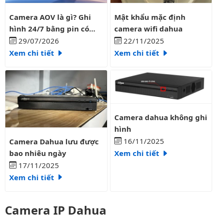
Camera AOV là gì? Ghi hình 24/7 bằng pin có liên tục?
Mật khẩu mặc định camera wifi
Camera AOV là gì? Ghi
Mật khẩu mặc định
hình 24/7 bằng pin có
camera wifi dahua
liên tục?
29/07/2026
22/11/2025
Xem chi tiết
Xem chi tiết
Camera dahua không ghi hình
Camera dahua không ghi
hình
Camera Dahua lưu được bao nhiêu ngày
16/11/2025
Camera Dahua lưu được
bao nhiêu ngày
Xem chi tiết
17/11/2025
Xem chi tiết
Camera IP Dahua