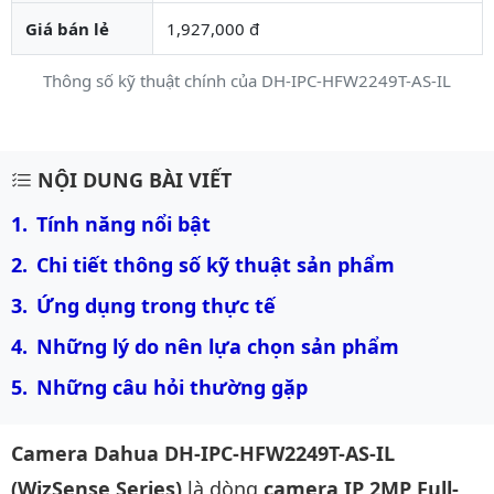
Giá bán lẻ
1,927,000 đ
Thông số kỹ thuật chính của DH-IPC-HFW2249T-AS-IL
Mô tả chi tiết sản phẩm
NỘI DUNG BÀI VIẾT
Tính năng nổi bật
Chi tiết thông số kỹ thuật sản phẩm
Ứng dụng trong thực tế
Những lý do nên lựa chọn sản phẩm
Những câu hỏi thường gặp
Camera Dahua DH-IPC-HFW2249T-AS-IL
(WizSense Series)
là dòng
camera IP 2MP Full-