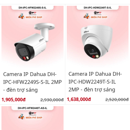
Camera IP Dahua DH-
Camera IP Dahua DH-
IPC-HDW2249T-S-IL
IPC-HFW2249S-S-IL 2MP
2MP - đèn trợ sáng
- đèn trợ sáng
Giá bán:
Giá bán:
1,638,000đ
Giá gốc:
1,905,000đ
Giá gốc:
2,520,000đ
2,930,000đ