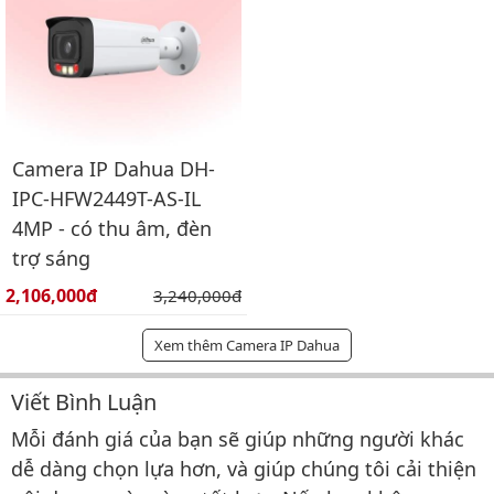
Camera IP Dahua DH-
IPC-HFW2449T-AS-IL
4MP - có thu âm, đèn
trợ sáng
Giá bán:
2,106,000đ
Giá gốc:
3,240,000đ
Xem thêm Camera IP Dahua
Viết Bình Luận
Bình luận & Đánh giá
Mỗi đánh giá của bạn sẽ giúp những người khác
dễ dàng chọn lựa hơn, và giúp chúng tôi cải thiện