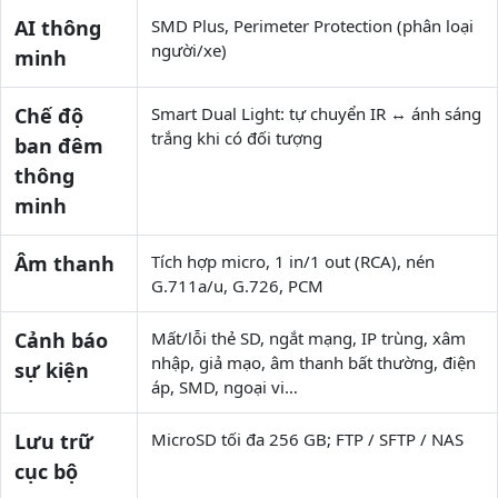
AI thông
SMD Plus, Perimeter Protection (phân loại
người/xe)
minh
Chế độ
Smart Dual Light: tự chuyển IR ↔ ánh sáng
trắng khi có đối tượng
ban đêm
thông
minh
Âm thanh
Tích hợp micro, 1 in/1 out (RCA), nén
G.711a/u, G.726, PCM
Cảnh báo
Mất/lỗi thẻ SD, ngắt mạng, IP trùng, xâm
nhập, giả mạo, âm thanh bất thường, điện
sự kiện
áp, SMD, ngoại vi…
Lưu trữ
MicroSD tối đa 256 GB; FTP / SFTP / NAS
cục bộ