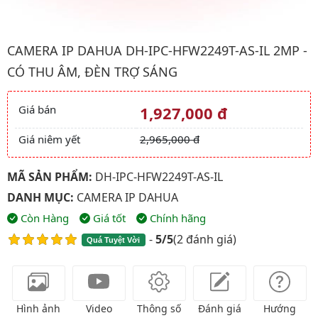
Hình ảnh đại diện của sản phẩm Camera IP Dahua DH-IPC-HFW22
CAMERA IP DAHUA DH-IPC-HFW2249T-AS-IL 2MP -
CÓ THU ÂM, ĐÈN TRỢ SÁNG
Giá bán
1,927,000 đ
Giá và khuyến mãi
Giá niêm yết
2,965,000 đ
MÃ SẢN PHẨM:
DH-IPC-HFW2249T-AS-IL
DANH MỤC:
CAMERA IP DAHUA
Còn Hàng
Giá tốt
Chính hãng
-
5/5
(
2 đánh giá
)
Quá Tuyệt Vời
Hình ảnh
Video
Thông số
Đánh giá
Hướng