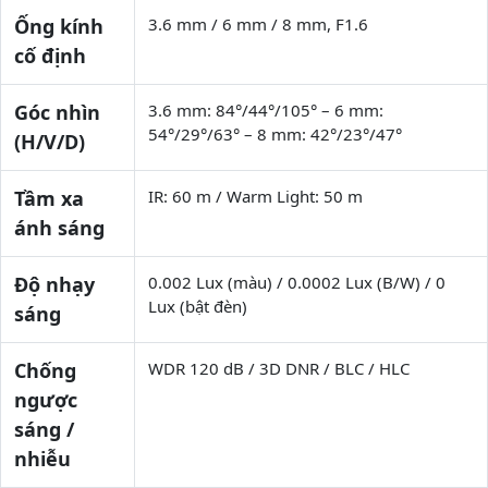
Ống kính
3.6 mm / 6 mm / 8 mm, F1.6
cố định
Góc nhìn
3.6 mm: 84°/44°/105° – 6 mm:
54°/29°/63° – 8 mm: 42°/23°/47°
(H/V/D)
Tầm xa
IR: 60 m / Warm Light: 50 m
ánh sáng
Độ nhạy
0.002 Lux (màu) / 0.0002 Lux (B/W) / 0
Lux (bật đèn)
sáng
Chống
WDR 120 dB / 3D DNR / BLC / HLC
ngược
sáng /
nhiễu