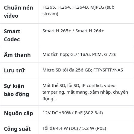
Chuẩn nén
H.265, H.264, H.264B, MJPEG (sub
stream)
video
Smart
Smart H.265+ / Smart H.264+
Codec
Âm thanh
Mic tích hợp; G.711a/u, PCM, G.726
Lưu trữ
Micro SD tối đa 256 GB; FTP/SFTP/NAS
Sự kiện
Mất thẻ SD, lỗi SD, IP conflict, video
tampering, mất mạng, xâm nhập, chuyển
báo động
động...
Nguồn cấp
12V DC ±30% / PoE (802.3af)
Công suất
Tối đa 4.4 W (DC) / 5.2 W (PoE)