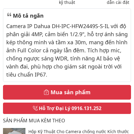
kỹ thuật
dẫn cài đặt
Mô tả ngắn
Camera IP Dahua DH-IPC-HFW2449S-S-IL với độ
phân giải 4MP, cảm biến 1/2.9", hỗ trợ ánh sáng
kép thông minh và tầm xa 30m, mang đến hình
ảnh Full Color cả ngày lẫn đêm. Tích hợp mic,
chống ngược sáng WDR, tính năng AI bảo vệ
vành đai, phù hợp cho giám sát ngoài trời với
tiêu chuẩn IP67.
Mua sản phẩm
Hỗ Trợ Đại Lý
0916.131.252
SẢN PHẨM MUA KÈM THEO
Hộp Kỹ Thuật Cho Camera chống nước Kích thước