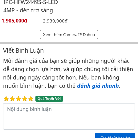
IPC-HFW2449S-S-LED
4MP - đèn trợ sáng
Giá bán:
1,905,000đ
Giá gốc:
2,930,000đ
Xem thêm Camera IP Dahua
Viết Bình Luận
Bình luận & Đánh giá
Mỗi đánh giá của bạn sẽ giúp những người khác
dễ dàng chọn lựa hơn, và giúp chúng tôi cải thiện
nội dung ngày càng tốt hơn. Nếu bạn không
muốn bình luận, bạn có thể
đánh giá nhanh
.
Quá Tuyệt Vời
Nội dung bình luận