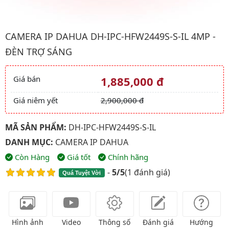
Hình ảnh đại diện của sản phẩm Camera IP Dahua DH-IPC-HFW24
CAMERA IP DAHUA DH-IPC-HFW2449S-S-IL 4MP -
ĐÈN TRỢ SÁNG
Giá bán
1,885,000 đ
Giá và khuyến mãi
Giá niêm yết
2,900,000 đ
MÃ SẢN PHẨM:
DH-IPC-HFW2449S-S-IL
DANH MỤC:
CAMERA IP DAHUA
Còn Hàng
Giá tốt
Chính hãng
-
5/5
(
1 đánh giá
)
Quá Tuyệt Vời
Hình ảnh
Video
Thông số
Đánh giá
Hướng