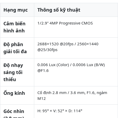
Hạng mục
Thông số kỹ thuật
Cảm biến
1/2.9” 4MP Progressive CMOS
hình ảnh
Độ phân
2688×1520 @20fps / 2560×1440
@25/30fps
giải tối đa
Độ nhạy
0.006 Lux (Color) / 0.0006 Lux (B/W)
@F1.6
sáng tối
thiểu
Ống kính
Cố định 2.8 mm / 3.6 mm, F1.6, ngàm
M12
Góc nhìn
H: 95° × V: 52° × D: 114°