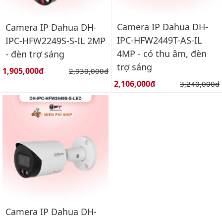
Camera IP Dahua DH-
Camera IP Dahua DH-
IPC-HFW2449T-AS-IL
IPC-HFW2249S-S-IL 2MP
4MP - có thu âm, đèn
- đèn trợ sáng
trợ sáng
Giá bán:
1,905,000đ
Giá gốc:
2,930,000đ
Giá bán:
2,106,000đ
Giá gốc:
3,240,000đ
Camera IP Dahua DH-