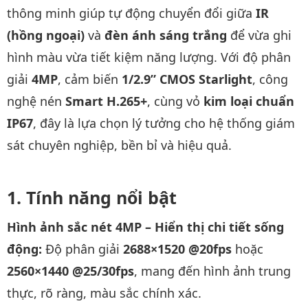
thông minh giúp tự động chuyển đổi giữa
IR
(hồng ngoại)
và
đèn ánh sáng trắng
để vừa ghi
hình màu vừa tiết kiệm năng lượng. Với độ phân
giải
4MP
, cảm biến
1/2.9” CMOS Starlight
, công
nghệ nén
Smart H.265+
, cùng vỏ
kim loại chuẩn
IP67
, đây là lựa chọn lý tưởng cho hệ thống giám
sát chuyên nghiệp, bền bỉ và hiệu quả.
Tính năng nổi bật
Hình ảnh sắc nét 4MP – Hiển thị chi tiết sống
động:
Độ phân giải
2688×1520 @20fps
hoặc
2560×1440 @25/30fps
, mang đến hình ảnh trung
thực, rõ ràng, màu sắc chính xác.