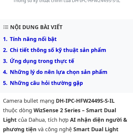
Thông số kỹ thuật chính của DH-IPC-HFW2449S-S-IL
Mô tả chi tiết sản phẩm
NỘI DUNG BÀI VIẾT
Tính năng nổi bật
Chi tiết thông số kỹ thuật sản phẩm
Ứng dụng trong thực tế
Những lý do nên lựa chọn sản phẩm
Những câu hỏi thường gặp
Camera bullet mạng
DH-IPC-HFW2449S-S-IL
thuộc dòng
WizSense 2 Series – Smart Dual
Light
của Dahua, tích hợp
AI nhận diện người &
phương tiện
và công nghệ
Smart Dual Light