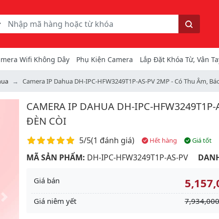
ếm
Tìm kiếm
mera Wifi Không Dây
Phụ Kiện Camera
Lắp Đặt Khóa Từ, Vân Ta
hua
Camera IP Dahua DH-IPC-HFW3249T1P-AS-PV 2MP - Có Thu Âm, Bá
CAMERA IP DAHUA DH-IPC-HFW3249T1P-
ĐÈN CÒI
Điểm đánh giá
5/5
(
1 đánh giá
)
Hết hàng
Giá tốt
MÃ SẢN PHẨM:
DH-IPC-HFW3249T1P-AS-PV
DANH
Giá bán
5,157,
Giá niêm yết
7,934,000
Next