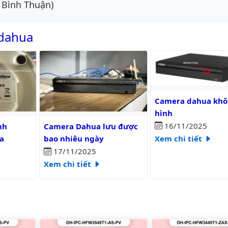
 Bình Thuận)
 dahua
Camera dahua không 
Camera dahua khô
hình
c?
camera wifi dahua
Camera Dahua lưu được bao nhiêu ngày
16/11/2025
nh
Camera Dahua lưu được
Xem chi tiết
a
bao nhiêu ngày
17/11/2025
Xem chi tiết