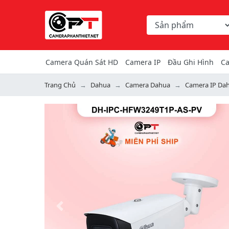
Chọn danh mục tìm ki
Từ khóa hoặc mã hàng
Camera Quán Sát HD
Camera IP
Đầu Ghi Hình
Ca
Trang Chủ
Dahua
Camera Dahua
Camera IP Da
Previous