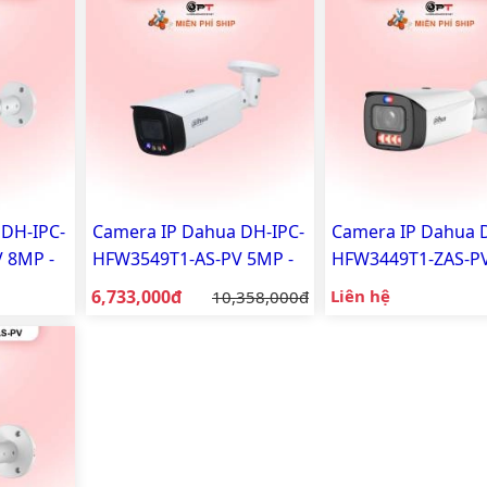
 DH-IPC-
Camera IP Dahua DH-IPC-
Camera IP Dahua 
 8MP -
HFW3549T1-AS-PV 5MP -
HFW3449T1-ZAS-PV
ộng đèn
có thu âm, báo động đèn
motorized, có thu
Giá bán:
6,733,000đ
Giá gốc:
Liên hệ
10,358,000đ
còi
báo động đèn còi