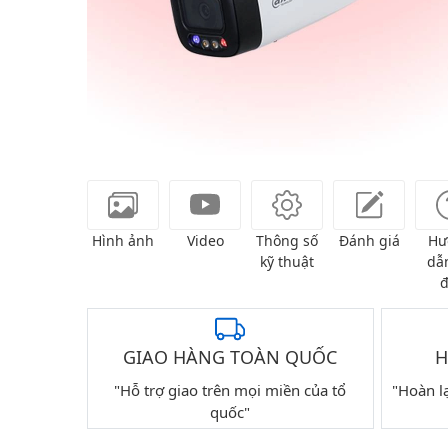
Hình ảnh
Video
Thông số
Đánh giá
Hư
kỹ thuật
dẫn
đ
GIAO HÀNG TOÀN QUỐC
H
"Hỗ trợ giao trên mọi miền của tổ
"Hoàn l
quốc"