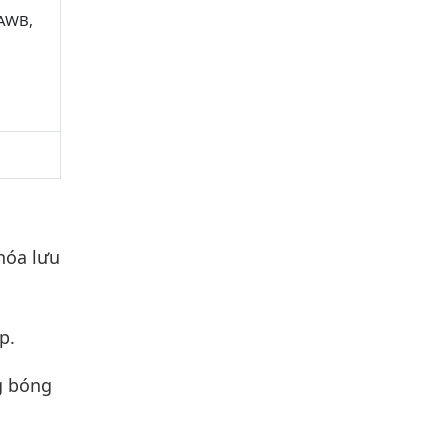
 AWB,
hóa lưu
p.
g bóng