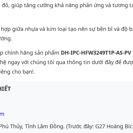
à đỏ, giúp tăng cường khả năng phản ứng và tương t
hợp giữa nhựa và kim loại tạo nên sự bền bỉ và độ b
ường.
ấp chính hãng sản phẩm
DH-IPC-HFW3249T1P-AS-PV
n hệ ngay với chúng tôi qua thông tin dưới đây để đượ
iêng cho bạn!.
IẾT
om
Phú Thủy, Tỉnh Lâm Đồng. (Trước đây: G27 Hoàng Bíc