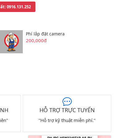
uất
: 0916.131.252
Phí lắp đặt camera
200,000đ
ÀNH
HỖ TRỢ TRỰC TUYẾN
iên"
"Hỗ trợ kỹ thuật miễn phí."