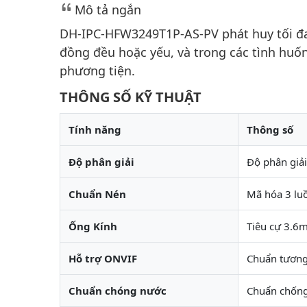
Mô tả ngắn
DH-IPC-HFW3249T1P-AS-PV phát huy tối đa
đồng đều hoặc yếu, và trong các tình huốn
phương tiện.
THÔNG SỐ KỸ THUẬT
Tính năng
Thông số
Độ phân giải
Độ phân giả
Chuẩn Nén
Mã hóa 3 lu
Ống Kính
Tiêu cự 3.6
Hỗ trợ ONVIF
Chuẩn tương 
Chuẩn chóng nước
Chuẩn chống