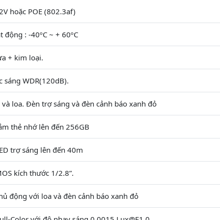
2V hoặc POE (802.3af)
t động : -40ºC ~ + 60ºC
a + kim loại.
c sáng WDR(120dB).
 và loa. Đèn trợ sáng và đèn cảnh báo xanh đỏ
cắm thẻ nhớ lên đến 256GB
LED trợ sáng lên đến 40m
OS kích thước 1/2.8”.
hủ động với loa và đèn cảnh báo xanh đỏ
ull-Color với độ nhạy sáng 0.0015 Lux@F1.0