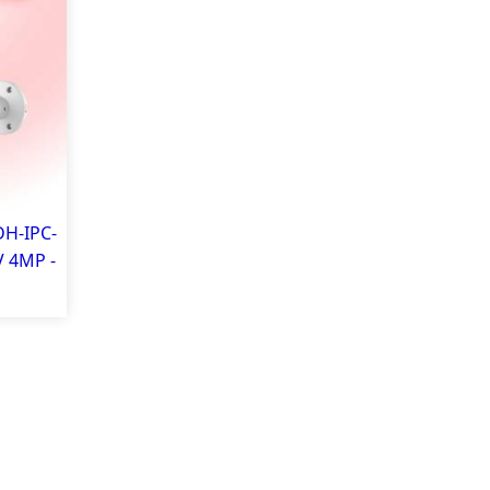
DH-IPC-
 4MP -
 âm,