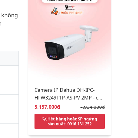
g không
à
Camera IP Dahua DH-IPC-
HFW3249T1P-AS-PV 2MP - có
thu âm, báo động đèn còi
Giá bán:
5,157,000đ
Giá gốc:
7,934,000đ
Hết hàng hoặc SP ngừng
sản xuất
: 0916.131.252