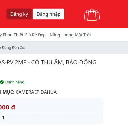
Giỏ hàng
Đăng ký
Đăng nhập
y Phan Thiết Giá Rẻ Đẹp
Năng Lượng Mặt Trời
o Động Đèn Còi
AS-PV 2MP - CÓ THU ÂM, BÁO ĐỘNG
Chính hãng
 MỤC:
CAMERA IP DAHUA
000 đ
 đ