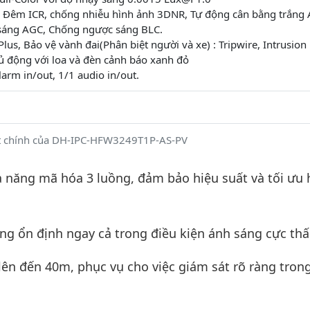
 Đêm ICR, chống nhiễu hình ảnh 3DNR, Tự động cân bằng trắng
sáng AGC, Chống ngược sáng BLC.
lus, Bảo vệ vành đai(Phân biệt người và xe) : Tripwire, Intrusion
ủ động với loa và đèn cảnh báo xanh đỏ
larm in/out, 1/1 audio in/out.
ật chính của DH-IPC-HFW3249T1P-AS-PV
ả năng mã hóa 3 luồng, đảm bảo hiệu suất và tối ưu 
ng ổn định ngay cả trong điều kiện ánh sáng cực thấ
lên đến 40m, phục vụ cho việc giám sát rõ ràng tron