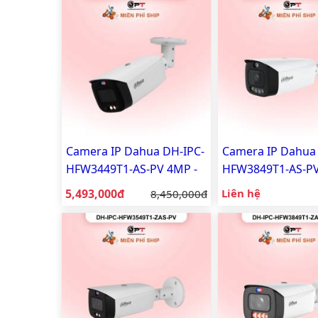
Camera IP Dahua DH-IPC-
Camera IP Dahua
HFW3449T1-AS-PV 4MP -
HFW3849T1-AS-PV
có thu âm, báo động đèn
có thu âm, báo đ
Giá bán:
5,493,000đ
Giá gốc:
Liên hệ
8,450,000đ
còi
còi