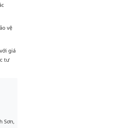
ác
ảo vệ
với giá
c tư
h Sơn,