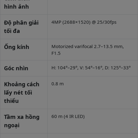
hình ảnh
Độ phân giải
4MP (2688×1520) @ 25/30fps
tối đa
Ống kính
Motorized varifocal 2.7–13.5 mm,
F1.5
Góc nhìn
H: 104°–29°, V: 54°–16°, D: 125°–33°
Khoảng cách
0.8 m
lấy nét tối
thiểu
Tầm xa hồng
60 m (4 IR LED)
ngoại