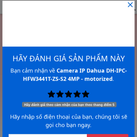
HÃY ĐÁNH GIÁ SẢN PHẨM NÀY
Bạn cảm nhận về
Camera IP Dahua DH-IPC-
HFW3441T-ZS-S2 4MP - motorized
.
Hãy đánh giá theo cảm nhận của bạn theo thang điểm 5
Hãy nhập số điện thoại của bạn, chúng tôi sẽ
gọi cho bạn ngay.