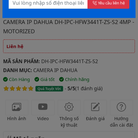
Yêu cầu gọi lại
Yêu cầu liên hệ
Hình ảnh đại diện của sản phẩm Camera IP Dahua DH-IPC-HFW3
CAMERA IP DAHUA DH-IPC-HFW3441T-ZS-S2 4MP -
MOTORIZED
Liên hệ
Giá và khuyến mãi
MÃ SẢN PHẨM:
DH-IPC-HFW3441T-ZS-S2
DANH MỤC:
CAMERA IP DAHUA
Còn Hàng
Giá tốt
Chính hãng
-
5/5
(
1 đánh giá
)
Quá Tuyệt Vời
Hình ảnh
Video
Thông số
Đánh giá
Hướng
kỹ thuật
dẫn cài đặt