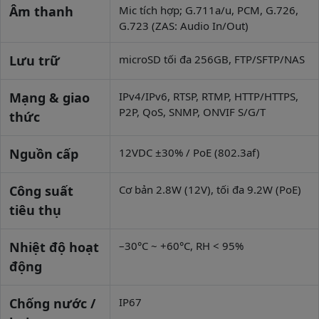
Âm thanh
Mic tích hợp; G.711a/u, PCM, G.726,
G.723 (ZAS: Audio In/Out)
Lưu trữ
microSD tối đa 256GB, FTP/SFTP/NAS
Mạng & giao
IPv4/IPv6, RTSP, RTMP, HTTP/HTTPS,
P2P, QoS, SNMP, ONVIF S/G/T
thức
Nguồn cấp
12VDC ±30% / PoE (802.3af)
Công suất
Cơ bản 2.8W (12V), tối đa 9.2W (PoE)
tiêu thụ
Nhiệt độ hoạt
–30°C ~ +60°C, RH < 95%
động
Chống nước /
IP67