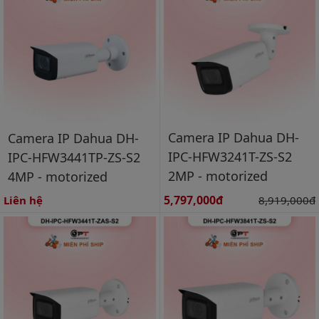
Camera IP Dahua DH-
Camera IP Dahua DH-
IPC-HFW3241T-ZS-S2
IPC-HFW3441TP-ZS-S2
2MP - motorized
4MP - motorized
Giá bán:
5,797,000đ
Giá gốc:
Liên hệ
8,919,000đ