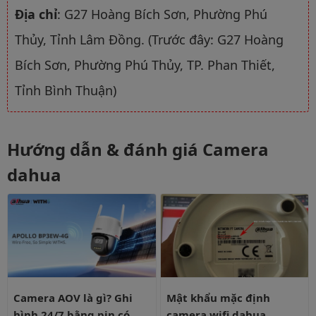
Địa chỉ
: G27 Hoàng Bích Sơn, Phường Phú
Thủy, Tỉnh Lâm Đồng. (Trước đây: G27 Hoàng
Bích Sơn, Phường Phú Thủy, TP. Phan Thiết,
Tỉnh Bình Thuận)
Hướng dẫn & đánh giá Camera
dahua
Camera AOV là gì? Ghi hình 24/7 bằng pin có liên tục?
Mật khẩu mặc định camera wifi
Camera AOV là gì? Ghi
Mật khẩu mặc định
hình 24/7 bằng pin có
camera wifi dahua