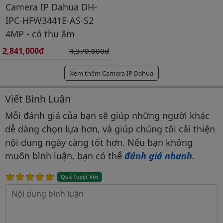
Camera IP Dahua DH-
IPC-HFW3441E-AS-S2
4MP - có thu âm
Giá bán:
2,841,000đ
Giá gốc:
4,370,000đ
Xem thêm Camera IP Dahua
Viết Bình Luận
Bình luận & Đánh giá
Mỗi đánh giá của bạn sẽ giúp những người khác
dễ dàng chọn lựa hơn, và giúp chúng tôi cải thiện
nội dung ngày càng tốt hơn. Nếu bạn không
muốn bình luận, bạn có thể
đánh giá nhanh
.
Quá Tuyệt Vời
Nội dung bình luận