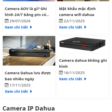
Camera AOV là gì? Ghi hình 24/7 bằng pin có liên tục?
Mật khẩu mặc định camera wifi
Camera AOV là gì? Ghi
Mật khẩu mặc định
hình 24/7 bằng pin có
camera wifi dahua
liên tục?
29/07/2026
22/11/2025
Xem chi tiết
Xem chi tiết
Camera dahua không ghi hình
Camera dahua không ghi
hình
Camera Dahua lưu được bao nhiêu ngày
16/11/2025
Camera Dahua lưu được
bao nhiêu ngày
Xem chi tiết
17/11/2025
Xem chi tiết
Camera IP Dahua