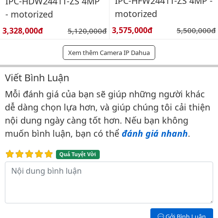
IPC-HFW2441T-ZS 4MP -
IPC-HDW2441T-ZS 4MP
motorized
- motorized
Giá bán:
Giá bán:
3,575,000đ
Giá gốc:
3,328,000đ
Giá gốc:
5,500,000đ
5,120,000đ
Xem thêm Camera IP Dahua
Viết Bình Luận
Bình luận & Đánh giá
Mỗi đánh giá của bạn sẽ giúp những người khác
dễ dàng chọn lựa hơn, và giúp chúng tôi cải thiện
nội dung ngày càng tốt hơn. Nếu bạn không
muốn bình luận, bạn có thể
đánh giá nhanh
.
Quá Tuyệt Vời
Nội dung bình luận
Gởi Bình Luận