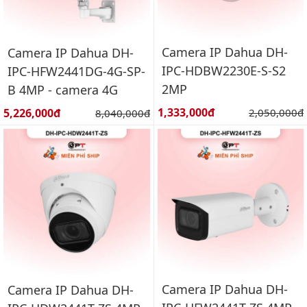
Camera IP Dahua DH-
Camera IP Dahua DH-
IPC-HDBW2230E-S-S2
IPC-HFW2441DG-4G-SP-
2MP
B 4MP - camera 4G
Giá bán:
Giá bán:
1,333,000đ
Giá gốc:
5,226,000đ
Giá gốc:
2,050,000đ
8,040,000đ
Camera IP Dahua DH-
Camera IP Dahua DH-