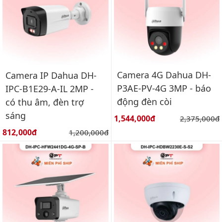
Camera 4G Dahua DH-
Camera IP Dahua DH-
P3AE-PV-4G 3MP - báo
IPC-B1E29-A-IL 2MP -
động đèn còi
có thu âm, đèn trợ
sáng
Giá bán:
1,544,000đ
Giá gốc:
2,375,000đ
Giá bán:
812,000đ
Giá gốc:
1,200,000đ