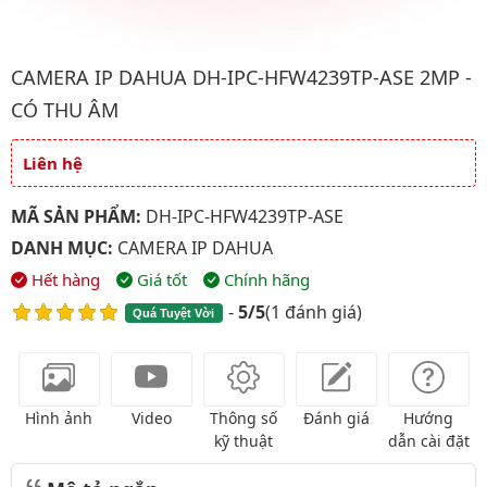
Hình ảnh đại diện của sản phẩm Camera IP Dahua DH-IPC-HFW4
CAMERA IP DAHUA DH-IPC-HFW4239TP-ASE 2MP -
CÓ THU ÂM
Liên hệ
Giá và khuyến mãi
MÃ SẢN PHẨM:
DH-IPC-HFW4239TP-ASE
DANH MỤC:
CAMERA IP DAHUA
Hết hàng
Giá tốt
Chính hãng
-
5/5
(
1 đánh giá
)
Quá Tuyệt Vời
Hình ảnh
Video
Thông số
Đánh giá
Hướng
kỹ thuật
dẫn cài đặt