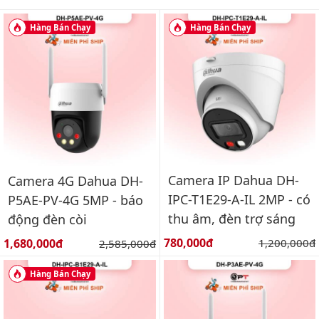
Hàng Bán Chạy
Hàng Bán Chạy
Camera IP Dahua DH-
Camera 4G Dahua DH-
IPC-T1E29-A-IL 2MP - có
P5AE-PV-4G 5MP - báo
thu âm, đèn trợ sáng
động đèn còi
Giá bán:
Giá bán:
780,000đ
Giá gốc:
1,680,000đ
Giá gốc:
1,200,000đ
2,585,000đ
Hàng Bán Chạy