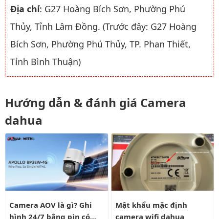
Địa chỉ
: G27 Hoàng Bích Sơn, Phường Phú
Thủy, Tỉnh Lâm Đồng. (Trước đây: G27 Hoàng
Bích Sơn, Phường Phú Thủy, TP. Phan Thiết,
Tỉnh Bình Thuận)
Hướng dẫn & đánh giá Camera
dahua
Camera AOV là gì? Ghi hình 24/7 bằng pin có liên tục?
Mật khẩu mặc định camera wifi
Camera AOV là gì? Ghi
Mật khẩu mặc định
hình 24/7 bằng pin có
camera wifi dahua