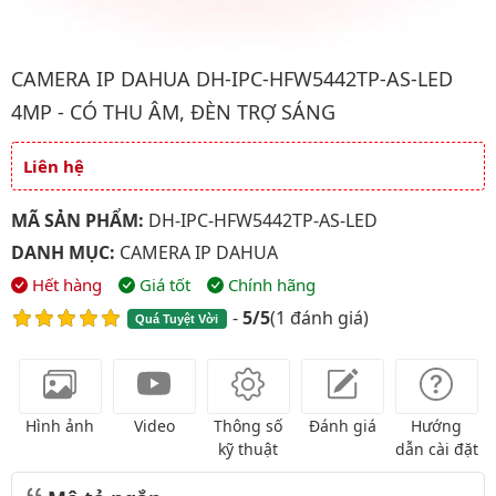
Hình ảnh đại diện của sản phẩm Camera IP Dahua DH-IPC-HFW54
CAMERA IP DAHUA DH-IPC-HFW5442TP-AS-LED
4MP - CÓ THU ÂM, ĐÈN TRỢ SÁNG
Liên hệ
Giá và khuyến mãi
MÃ SẢN PHẨM:
DH-IPC-HFW5442TP-AS-LED
DANH MỤC:
CAMERA IP DAHUA
Hết hàng
Giá tốt
Chính hãng
-
5/5
(
1 đánh giá
)
Quá Tuyệt Vời
Hình ảnh
Video
Thông số
Đánh giá
Hướng
kỹ thuật
dẫn cài đặt