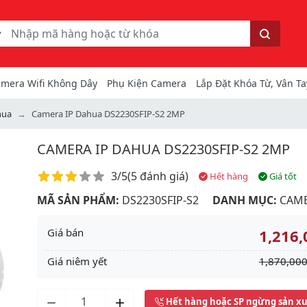
ếm
Tìm kiếm
mera Wifi Không Dây
Phụ Kiện Camera
Lắp Đặt Khóa Từ, Vân Ta
hua
Camera IP Dahua DS2230SFIP-S2 2MP
CAMERA IP DAHUA DS2230SFIP-S2 2MP
Điểm đánh giá
3/5
(
5 đánh giá
)
Hết hàng
Giá tốt
MÃ SẢN PHẨM:
DS2230SFIP-S2
DANH MỤC:
CAME
Giá bán
1,216,
Giá niêm yết
1,870,000
Next
Hết hàng hoặc SP ngừng sản x