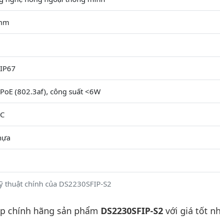
6mm
IP67
PoE (802.3af), công suất <6W
°C
hựa
ỹ thuật chính của DS2230SFIP-S2
ấp chính hãng sản phẩm
DS2230SFIP-S2
với giá tốt n