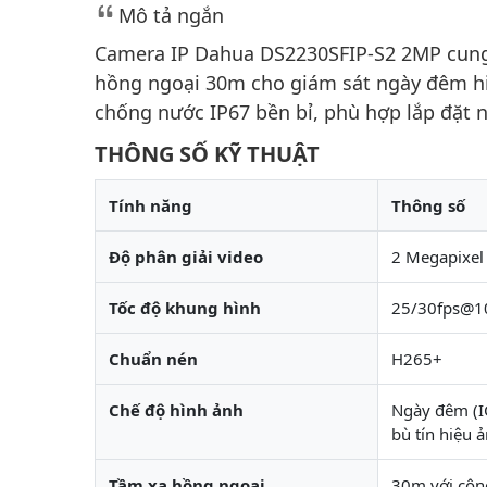
Mô tả ngắn
Camera IP Dahua DS2230SFIP-S2 2MP cung 
hồng ngoại 30m cho giám sát ngày đêm hi
chống nước IP67 bền bỉ, phù hợp lắp đặt n
THÔNG SỐ KỸ THUẬT
Tính năng
Thông số
Độ phân giải video
2 Megapixel
Tốc độ khung hình
25/30fps@1
Chuẩn nén
H265+
Chế độ hình ảnh
Ngày đêm (I
bù tín hiệu 
Tầm xa hồng ngoại
30m với côn