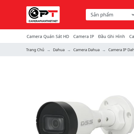
Chọn danh mục tìm ki
Từ khóa hoặc mã hàng
Camera Quán Sát HD
Camera IP
Đầu Ghi Hình
Ca
Trang Chủ
Dahua
Camera Dahua
Camera IP Da
Previous