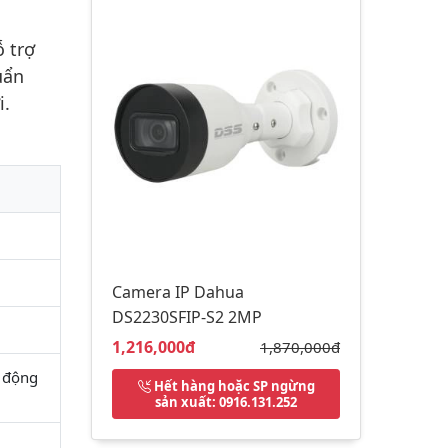
 trợ
uẩn
i.
Camera IP Dahua
DS2230SFIP-S2 2MP
Giá bán:
1,216,000đ
Giá gốc:
1,870,000đ
ự động
Hết hàng hoặc SP ngừng
sản xuất
: 0916.131.252