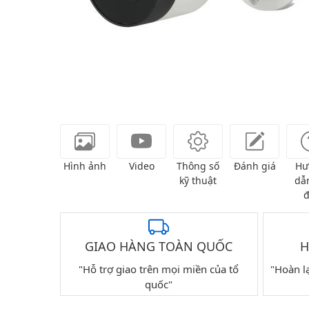
Hình ảnh
Video
Thông số
Đánh giá
Hư
kỹ thuật
dẫn
đ
GIAO HÀNG TOÀN QUỐC
H
"Hỗ trợ giao trên mọi miền của tổ
"Hoàn l
quốc"