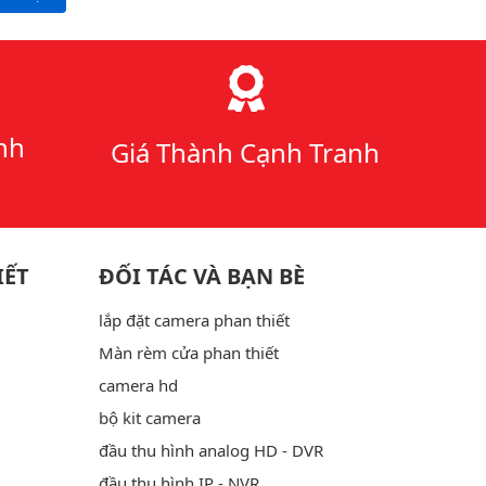
nh
Giá Thành Cạnh Tranh
IẾT
ĐỐI TÁC VÀ BẠN BÈ
lắp đặt camera phan thiết
Màn rèm cửa phan thiết
camera hd
bộ kit camera
đầu thu hình analog HD - DVR
đầu thu hình IP - NVR