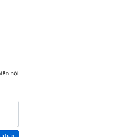
iện nội
ình Luận