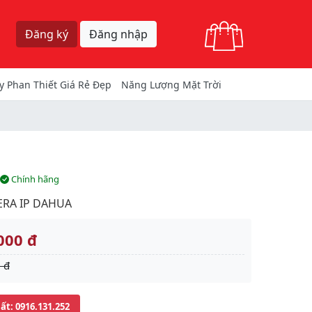
Giỏ hàng
Đăng ký
Đăng nhập
y Phan Thiết Giá Rẻ Đẹp
Năng Lượng Mặt Trời
Chính hãng
RA IP DAHUA
000 đ
 đ
uất
: 0916.131.252