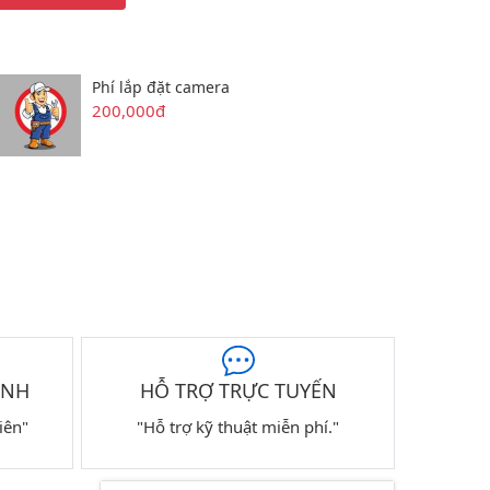
Phí lắp đặt camera
200,000đ
ÀNH
HỖ TRỢ TRỰC TUYẾN
iên"
"Hỗ trợ kỹ thuật miễn phí."