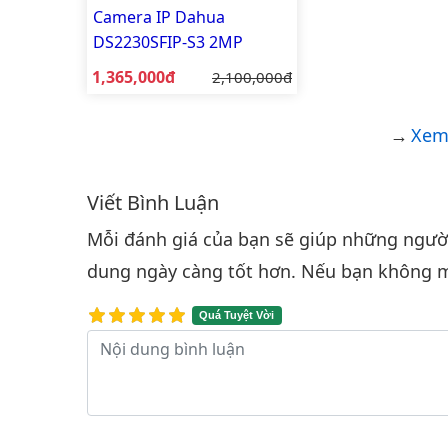
Camera IP Dahua
DS2230SFIP-S3 2MP
Giá bán:
1,365,000đ
Giá gốc:
2,100,000đ
Xem
Viết Bình Luận
Bình luận & Đánh giá
Mỗi đánh giá của bạn sẽ giúp những người 
dung ngày càng tốt hơn. Nếu bạn không m
Quá Tuyệt Vời
Nội dung bình luận