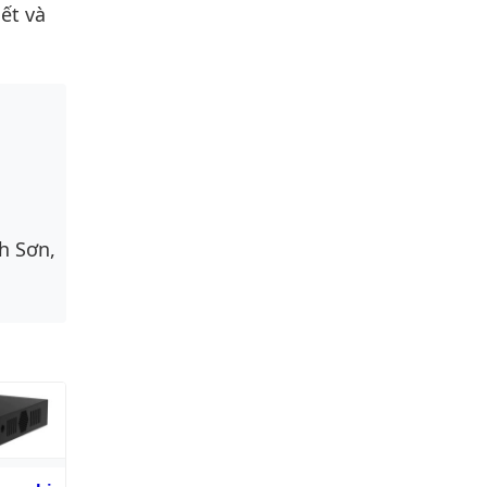
ết và
h Sơn,
ghi hình