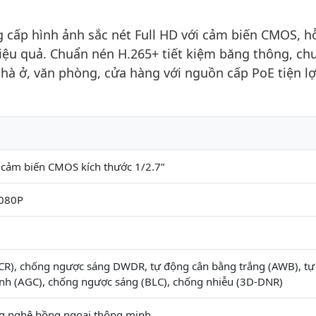
cấp hình ảnh sắc nét Full HD với cảm biến CMOS, hỗ
ệu quả. Chuẩn nén H.265+ tiết kiệm băng thông, ch
hà ở, văn phòng, cửa hàng với nguồn cấp PoE tiện lợ
 cảm biến CMOS kích thước 1/2.7”
080P
CR), chống ngược sáng DWDR, tự động cân bằng trắng (AWB), t
ảnh (AGC), chống ngược sáng (BLC), chống nhiễu (3D-DNR)
g nghệ hồng ngoại thông minh