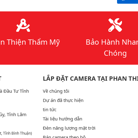
n Thiện Thẩm Mỹ
Bảo Hành Nha
Chóng
T
LẮP ĐẶT CAMERA TẠI PHAN TH
à Đầu Tư Tỉnh
Về chúng tôi
Dự án đã thực hiện
tin tức
ủy, Tỉnh Lâm
Tài liệu hướng dẫn
Đèn năng lượng mặt trời
t, Tỉnh Bình Thuận)
Bán camera theo bộ