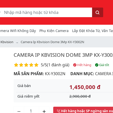
ếm
Tìm kiếm
mera Wifi Không Dây
Phụ Kiện Camera
Lắp Đặt Khóa Từ, Vân Ta
 Kbvision
Camera Ip Kbvision Dome 3Mp KX-Y3002N
CAMERA IP KBVISION DOME 3MP KX-Y30
Điểm đánh giá
5/5
(
1 đánh giá
)
Hết hàng
Giá tốt
MÃ SẢN PHẨM:
KX-Y3002N
DANH MỤC:
CAMERA 
Giá bán
1,450,000 đ
Giá niêm yết
2,900,000 đ
Next
Hết hàng hoặc SP ngừng sản x