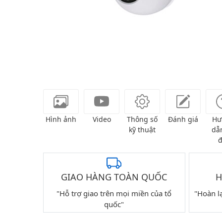
Hình ảnh
Video
Thông số
Đánh giá
Hư
kỹ thuật
dẫn
đ
GIAO HÀNG TOÀN QUỐC
H
"Hỗ trợ giao trên mọi miền của tổ
"Hoàn l
quốc"