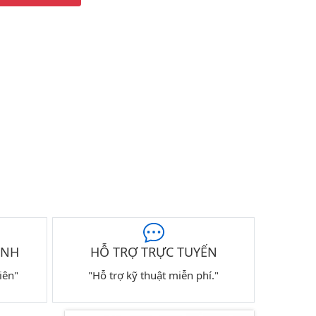
ÀNH
HỖ TRỢ TRỰC TUYẾN
iên"
"Hỗ trợ kỹ thuật miễn phí."