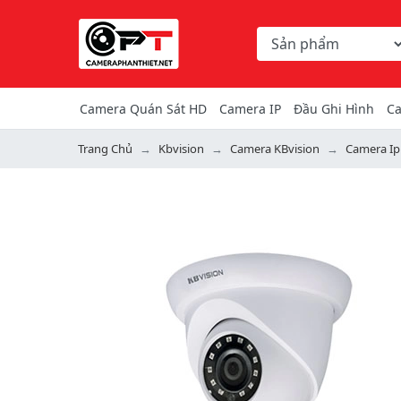
Chọn danh mục tìm ki
Từ khóa hoặc mã hàng
Camera Quán Sát HD
Camera IP
Đầu Ghi Hình
Ca
Trang Chủ
Kbvision
Camera KBvision
Camera Ip
Previous