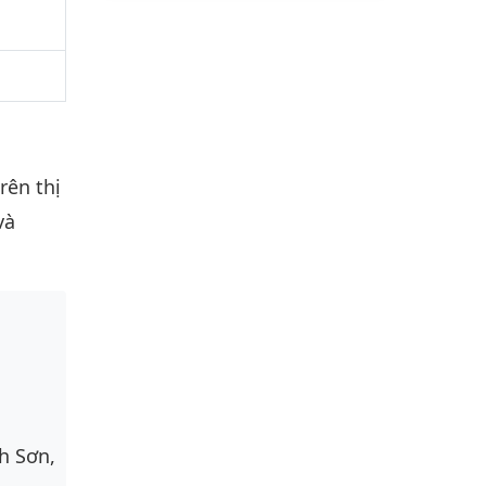
rên thị
và
h Sơn,