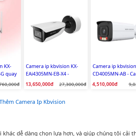
n KX-
Camera ip kbvision KX-
Camera ip kbvision
4G quay
EAi4305MN-EB-X4 -
CD4005MN-AB - C
Camera IP Thân 4MP Ai
IP thân Full Color 
Giá bán:
Giá bán:
á gốc:
13,650,000đ
Giá gốc:
4,510,000đ
Giá
760,000đ
27,300,000đ
9,0
thông minh
sáng kép thông mi
MP
Thêm Camera Ip Kbvision
khác dễ dàng chọn lựa hơn, và giúp chúng tôi cải th