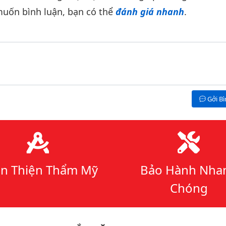
uốn bình luận, bạn có thể
đánh giá nhanh
.
Gởi B
n Thiện Thẩm Mỹ
Bảo Hành Nha
Chóng