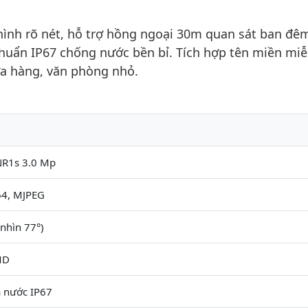
ình rõ nét, hỗ trợ hồng ngoại 30m quan sát ban đê
huẩn IP67 chống nước bền bỉ. Tích hợp tên miền miễ
ửa hàng, văn phòng nhỏ.
SNR1s 3.0 Mp
64, MJPEG
nhìn 77°)
MD
à nước IP67