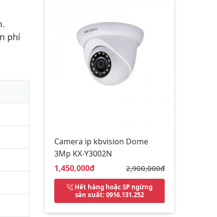
m.
n phí
Camera ip kbvision Dome
3Mp KX-Y3002N
Giá bán:
1,450,000đ
Giá gốc:
2,900,000đ
Hết hàng hoặc SP ngừng
sản xuất
: 0916.131.252