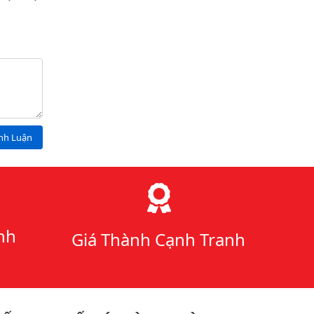
ình Luận
nh
Giá Thành Cạnh Tranh