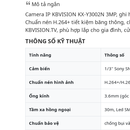
Mô tả ngắn
Camera IP KBVISION KX-Y3002N 3MP, ghi h
Chuẩn nén H.264+ tiết kiệm băng thông, c
KBVISION.TV, phù hợp lắp cho gia đình, c
THÔNG SỐ KỸ THUẬT
Tính năng
Thông số
Cảm biến
1/3'' Sony 
Chuẩn nén hình ảnh
H.264+/H.2
Ống kính
3.6mm (góc 
Tầm xa hồng ngoại
30m, Led S
Chuẩn bảo vệ
chống bụi v