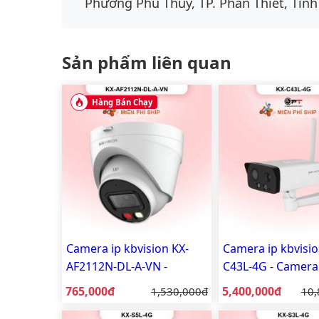
Phường Phú Thủy, TP. Phan Thiết, Tỉnh
Sản phẩm liên quan
Hàng Bán Chạy
Camera ip kbvision KX-
Camera ip kbvisio
AF2112N-DL-A-VN -
C43L-4G - Camera
Camera IP dome cố định
ngoài trời 4MP
Giá bán:
Giá bán:
765,000đ
Giá gốc:
5,400,000đ
Giá
1,530,000đ
10,
trong nhà ánh sáng kép