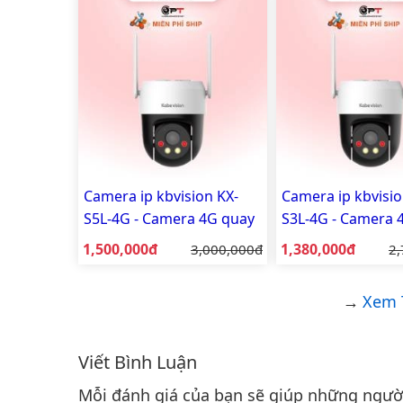
2.0MP có mic
Camera ip kbvision KX-
Camera ip kbvisio
S5L-4G - Camera 4G quay
S3L-4G - Camera 
quét ngoài trời
quét ngoài trời
Giá bán:
Giá bán:
1,500,000đ
Giá gốc:
1,380,000đ
Gi
3,000,000đ
2,
Xem 
Viết Bình Luận
Bình luận & Đánh giá
Mỗi đánh giá của bạn sẽ giúp những người 