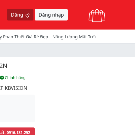
Giỏ hàng
Đăng ký
Đăng nhập
y Phan Thiết Giá Rẻ Đẹp
Năng Lượng Mặt Trời
02N
Chính hãng
IP KBVISION
uất
: 0916.131.252