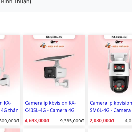
 Bình Thuận)
n KX-
Camera ip kbvision KX-
Camera ip kbvision
 4G thân
C43SL-4G - Camera 4G
SM6L-4G - Camera 
tích hợp tấm pin năng
ống kính quay qué
Giá bán:
Giá bán:
 gốc:
4,693,000đ
Giá gốc:
2,030,000đ
Giá
800,000đ
9,385,000đ
4,0
lượng mặt trời 4MP
trời