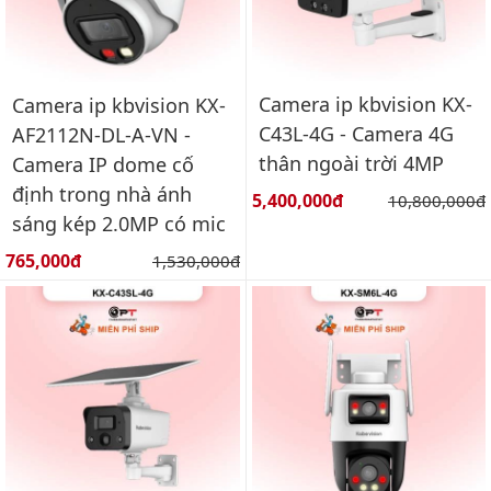
Camera ip kbvision KX-
Camera ip kbvision KX-
C43L-4G - Camera 4G
AF2112N-DL-A-VN -
thân ngoài trời 4MP
Camera IP dome cố
định trong nhà ánh
Giá bán:
5,400,000đ
Giá gốc:
10,800,000đ
sáng kép 2.0MP có mic
Giá bán:
765,000đ
Giá gốc:
1,530,000đ