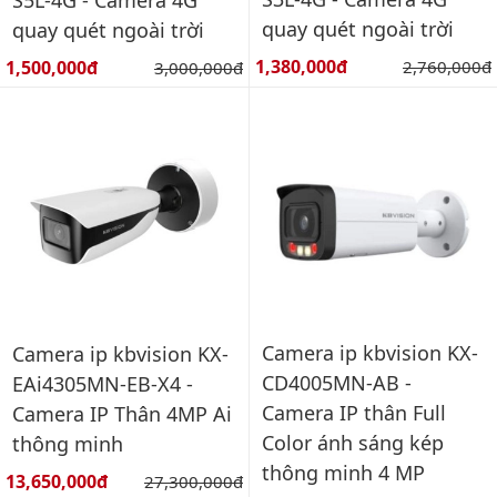
quay quét ngoài trời
quay quét ngoài trời
Giá bán:
Giá bán:
1,380,000đ
Giá gốc:
1,500,000đ
Giá gốc:
2,760,000đ
3,000,000đ
Camera ip kbvision KX-
Camera ip kbvision KX-
CD4005MN-AB -
EAi4305MN-EB-X4 -
Camera IP thân Full
Camera IP Thân 4MP Ai
Color ánh sáng kép
thông minh
thông minh 4 MP
Giá bán:
13,650,000đ
Giá gốc:
27,300,000đ