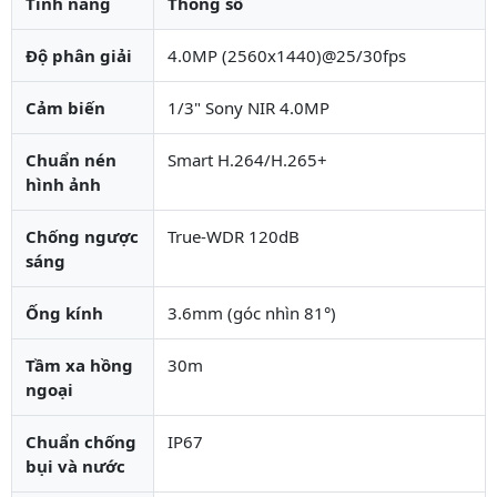
Tính năng
Thông số
Độ phân giải
4.0MP (2560x1440)@25/30fps
Cảm biến
1/3" Sony NIR 4.0MP
Chuẩn nén
Smart H.264/H.265+
hình ảnh
Chống ngược
True-WDR 120dB
sáng
Ống kính
3.6mm (góc nhìn 81°)
Tầm xa hồng
30m
ngoại
Chuẩn chống
IP67
bụi và nước