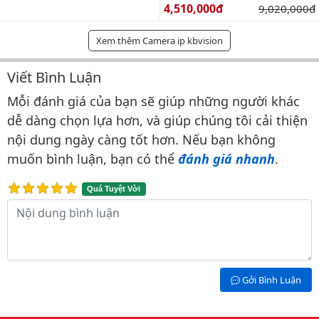
Giá bán:
4,510,000đ
Giá gốc:
9,020,000đ
Xem thêm Camera ip kbvision
Viết Bình Luận
Bình luận & Đánh giá
Mỗi đánh giá của bạn sẽ giúp những người khác
dễ dàng chọn lựa hơn, và giúp chúng tôi cải thiện
nội dung ngày càng tốt hơn. Nếu bạn không
muốn bình luận, bạn có thể
đánh giá nhanh
.
Quá Tuyệt Vời
Nội dung bình luận
Gởi Bình Luận