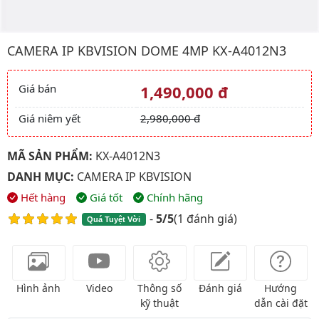
Hình ảnh đại diện của sản phẩm Camera ip kbvision Dome 4Mp
CAMERA IP KBVISION DOME 4MP KX-A4012N3
Giá bán
1,490,000 đ
Giá và khuyến mãi
Giá niêm yết
2,980,000 đ
MÃ SẢN PHẨM:
KX-A4012N3
DANH MỤC:
CAMERA IP KBVISION
Hết hàng
Giá tốt
Chính hãng
-
5/5
(
1 đánh giá
)
Quá Tuyệt Vời
Hình ảnh
Video
Thông số
Đánh giá
Hướng
kỹ thuật
dẫn cài đặt