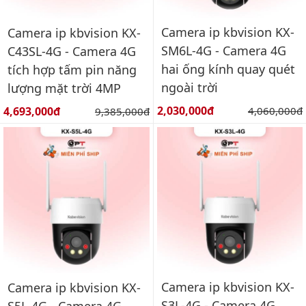
Camera ip kbvision KX-
Camera ip kbvision KX-
SM6L-4G - Camera 4G
C43SL-4G - Camera 4G
hai ống kính quay quét
tích hợp tấm pin năng
ngoài trời
lượng mặt trời 4MP
Giá bán:
Giá bán:
2,030,000đ
Giá gốc:
4,693,000đ
Giá gốc:
4,060,000đ
9,385,000đ
Camera ip kbvision KX-
Camera ip kbvision KX-
S3L-4G - Camera 4G
S5L-4G - Camera 4G