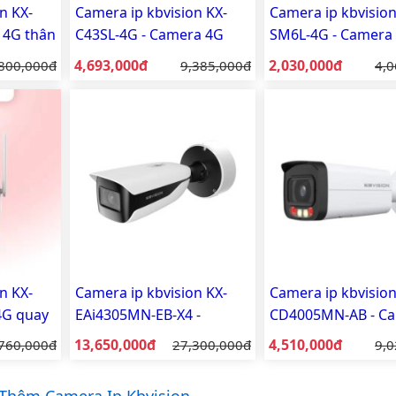
n KX-
Camera ip kbvision KX-
Camera ip kbvision
 4G thân
C43SL-4G - Camera 4G
SM6L-4G - Camera 
tích hợp tấm pin năng
ống kính quay qué
Giá bán:
Giá bán:
 gốc:
4,693,000đ
Giá gốc:
2,030,000đ
Giá
800,000đ
9,385,000đ
4,0
lượng mặt trời 4MP
trời
n KX-
Camera ip kbvision KX-
Camera ip kbvision
4G quay
EAi4305MN-EB-X4 -
CD4005MN-AB - C
Camera IP Thân 4MP Ai
IP thân Full Color 
Giá bán:
Giá bán:
á gốc:
13,650,000đ
Giá gốc:
4,510,000đ
Giá
760,000đ
27,300,000đ
9,0
thông minh
sáng kép thông mi
MP