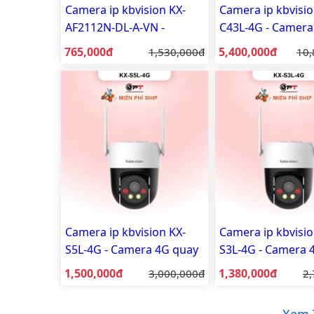
Camera ip kbvision KX-
Camera ip kbvisio
AF2112N-DL-A-VN -
C43L-4G - Camera
Camera IP dome cố định
ngoài trời 4MP
Giá bán:
Giá bán:
765,000đ
Giá gốc:
5,400,000đ
Giá
1,530,000đ
10,
trong nhà ánh sáng kép
2.0MP có mic
Camera ip kbvision KX-
Camera ip kbvisio
S5L-4G - Camera 4G quay
S3L-4G - Camera 
quét ngoài trời
quét ngoài trời
Giá bán:
Giá bán:
1,500,000đ
Giá gốc:
1,380,000đ
Gi
3,000,000đ
2,