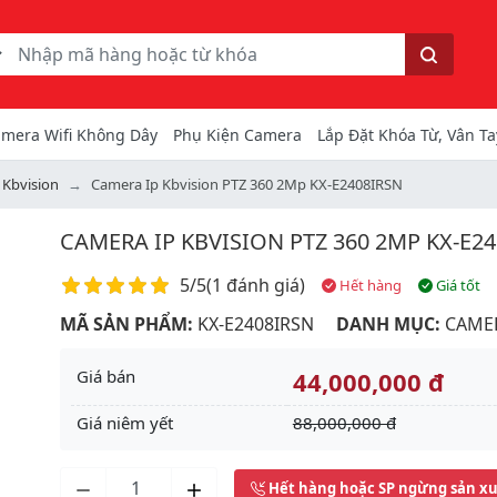
ếm
Tìm kiếm
mera Wifi Không Dây
Phụ Kiện Camera
Lắp Đặt Khóa Từ, Vân Ta
 Kbvision
Camera Ip Kbvision PTZ 360 2Mp KX-E2408IRSN
CAMERA IP KBVISION PTZ 360 2MP KX-E2
Điểm đánh giá
5/5
(
1 đánh giá
)
Hết hàng
Giá tốt
MÃ SẢN PHẨM:
KX-E2408IRSN
DANH MỤC:
CAMER
Giá bán
44,000,000 đ
Giá niêm yết
88,000,000 đ
Next
Hết hàng hoặc SP ngừng sản x