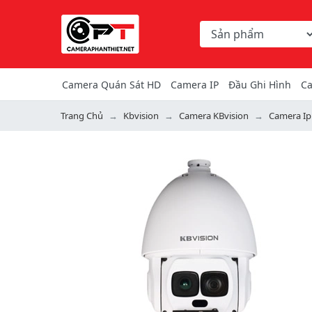
Chọn danh mục tìm ki
Từ khóa hoặc mã hàng
Camera Quán Sát HD
Camera IP
Đầu Ghi Hình
Ca
Trang Chủ
Kbvision
Camera KBvision
Camera Ip
Previous