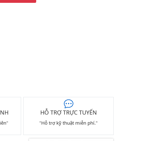
ÀNH
HỖ TRỢ TRỰC TUYẾN
iên"
"Hỗ trợ kỹ thuật miễn phí."