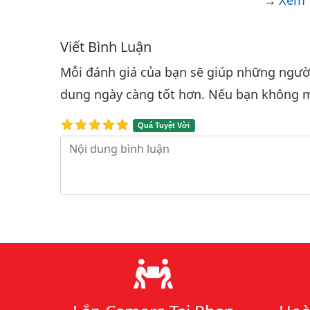
Xem 
Viết Bình Luận
Bình luận & Đánh giá
Mỗi đánh giá của bạn sẽ giúp những người 
dung ngày càng tốt hơn. Nếu bạn không m
Quá Tuyệt Vời
Nội dung bình luận
Lý do chọn chúng tôi