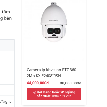
, tầm
ng bền
Camera ip kbvision PTZ 360
2Mp KX-E2408IRSN
Giá bán:
44,000,000đ
Giá gốc:
88,000,000đ
Hết hàng hoặc SP ngừng
sản xuất
: 0916.131.252
y/Night