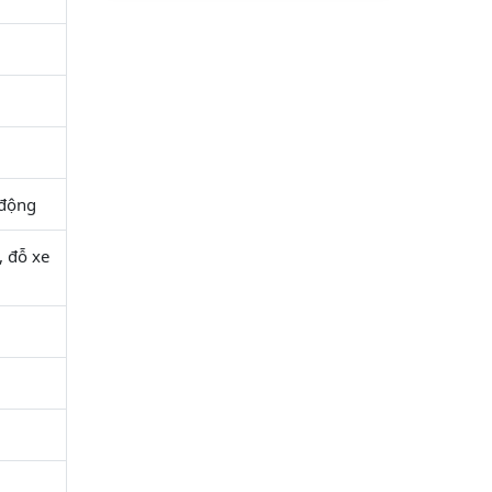
 động
, đỗ xe