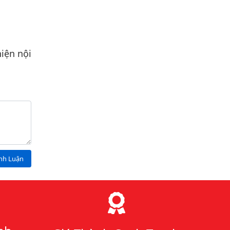
iện nội
ình Luận