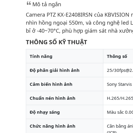
Mô tả ngắn
Camera PTZ KX-E2408IRSN của KBVISION ma
nhìn hồng ngoại 550m, và công nghệ led L
bỉ ở -40~70°C, phù hợp giám sát nhà xưởn
THÔNG SỐ KỸ THUẬT
Tính năng
Thông số
Độ phân giải hình ảnh
25/30fps@2
Cảm biến hình ảnh
Sony Starvi
Chuẩn nén hình ảnh
H.265/H.26
Độ nhạy sáng
Màu sắc 0.0
Chức năng hình ảnh
Cân bằng án
(ICR)