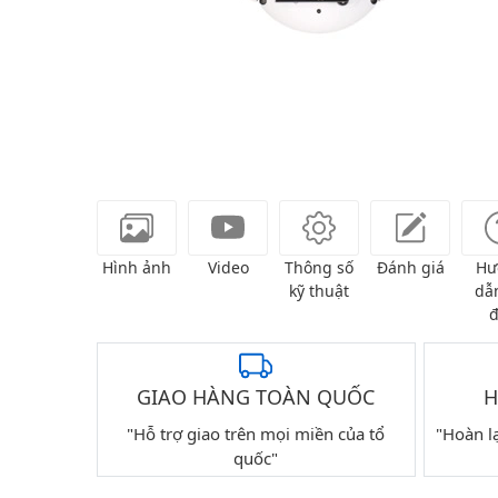
Hình ảnh
Video
Thông số
Đánh giá
Hư
kỹ thuật
dẫn
đ
GIAO HÀNG TOÀN QUỐC
H
"Hỗ trợ giao trên mọi miền của tổ
"Hoàn l
quốc"