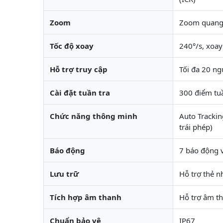
Zoom
Zoom quang 
Tốc độ xoay
240°/s, xoa
Hỗ trợ truy cập
Tối đa 20 n
Cài đặt tuần tra
300 điểm tuầ
Chức năng thông minh
Auto Trackin
trái phép)
Báo động
7 báo động 
Lưu trữ
Hỗ trợ thẻ n
Tích hợp âm thanh
Hỗ trợ âm th
Chuẩn bảo vệ
IP67