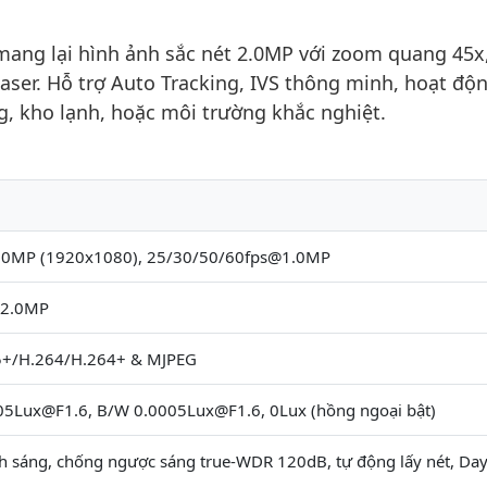
ng lại hình ảnh sắc nét 2.0MP với zoom quang 45x
aser. Hỗ trợ Auto Tracking, IVS thông minh, hoạt độ
g, kho lạnh, hoặc môi trường khắc nghiệt.
.0MP (1920x1080), 25/30/50/60fps@1.0MP
s 2.0MP
5+/H.264/H.264+ & MJPEG
05Lux@F1.6, B/W 0.0005Lux@F1.6, 0Lux (hồng ngoại bật)
h sáng, chống ngược sáng true-WDR 120dB, tự động lấy nét, Da