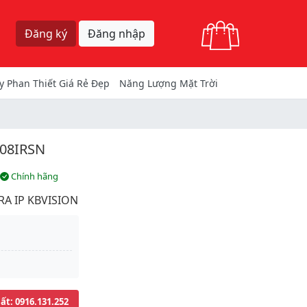
Giỏ hàng
Đăng ký
Đăng nhập
y Phan Thiết Giá Rẻ Đẹp
Năng Lượng Mặt Trời
408IRSN
Chính hãng
A IP KBVISION
uất
: 0916.131.252