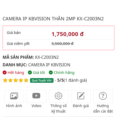
Hình ảnh đại diện của sản phẩm Camera ip kbvision Thân 2Mp 
CAMERA IP KBVISION THÂN 2MP KX-C2003N2
Giá bán
1,750,000 đ
Giá và khuyến mãi
Giá niêm yết
3,500,000 đ
MÃ SẢN PHẨM:
KX-C2003N2
DANH MỤC:
CAMERA IP KBVISION
Hết hàng
Giá tốt
Chính hãng
-
5/5
(
1 đánh giá
)
Quá Tuyệt Vời
Hình ảnh
Video
Thông số
Đánh giá
Hướng
kỹ thuật
dẫn cài đặt