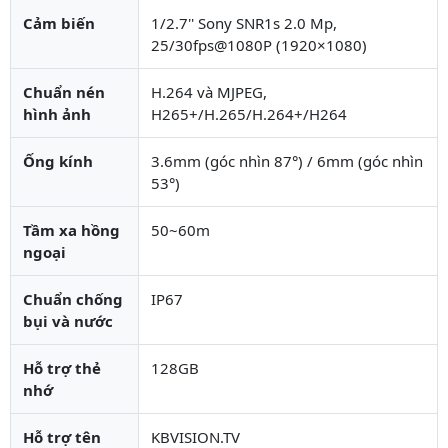
Cảm biến
1/2.7'' Sony SNR1s 2.0 Mp,
25/30fps@1080P (1920×1080)
Chuẩn nén
H.264 và MJPEG,
hình ảnh
H265+/H.265/H.264+/H264
Ống kính
3.6mm (góc nhìn 87°) / 6mm (góc nhìn
53°)
Tầm xa hồng
50~60m
ngoại
Chuẩn chống
IP67
bụi và nước
Hỗ trợ thẻ
128GB
nhớ
Hỗ trợ tên
KBVISION.TV