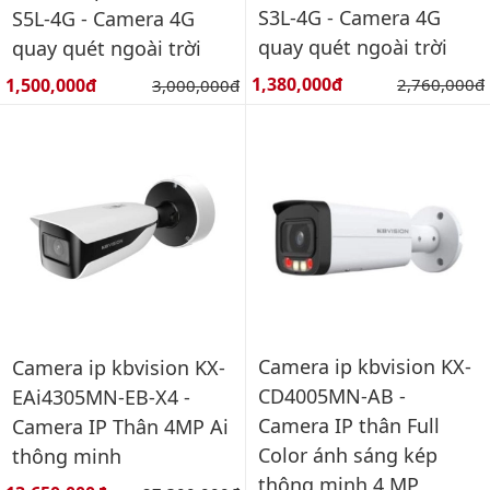
S3L-4G - Camera 4G
S5L-4G - Camera 4G
quay quét ngoài trời
quay quét ngoài trời
Giá bán:
Giá bán:
1,380,000đ
Giá gốc:
1,500,000đ
Giá gốc:
2,760,000đ
3,000,000đ
Camera ip kbvision KX-
Camera ip kbvision KX-
CD4005MN-AB -
EAi4305MN-EB-X4 -
Camera IP thân Full
Camera IP Thân 4MP Ai
Color ánh sáng kép
thông minh
thông minh 4 MP