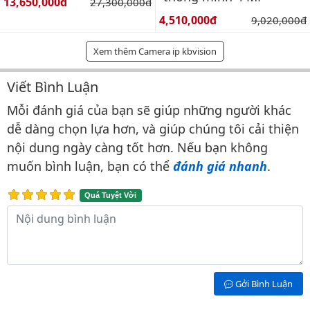
Giá bán:
13,650,000đ
Giá gốc:
27,300,000đ
Giá bán:
4,510,000đ
Giá gốc:
9,020,000đ
Xem thêm Camera ip kbvision
Viết Bình Luận
Bình luận & Đánh giá
Mỗi đánh giá của bạn sẽ giúp những người khác
dễ dàng chọn lựa hơn, và giúp chúng tôi cải thiện
nội dung ngày càng tốt hơn. Nếu bạn không
muốn bình luận, bạn có thể
đánh giá nhanh
.
Quá Tuyệt Vời
Nội dung bình luận
Gởi Bình Luận