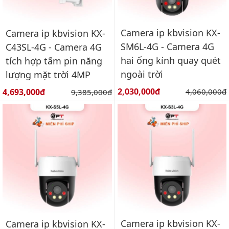
Camera ip kbvision KX-
Camera ip kbvision KX-
SM6L-4G - Camera 4G
C43SL-4G - Camera 4G
hai ống kính quay quét
tích hợp tấm pin năng
ngoài trời
lượng mặt trời 4MP
Giá bán:
Giá bán:
2,030,000đ
Giá gốc:
4,693,000đ
Giá gốc:
4,060,000đ
9,385,000đ
Camera ip kbvision KX-
Camera ip kbvision KX-