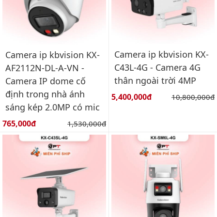
Camera ip kbvision KX-
Camera ip kbvision KX-
C43L-4G - Camera 4G
AF2112N-DL-A-VN -
thân ngoài trời 4MP
Camera IP dome cố
định trong nhà ánh
Giá bán:
5,400,000đ
Giá gốc:
10,800,000đ
sáng kép 2.0MP có mic
Giá bán:
765,000đ
Giá gốc:
1,530,000đ