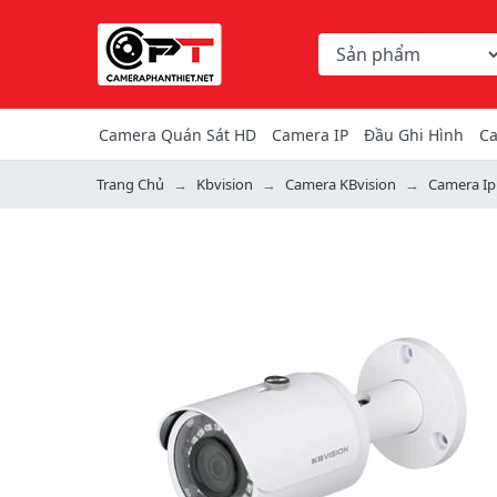
Chọn danh mục tìm ki
Từ khóa hoặc mã hàng
Camera Quán Sát HD
Camera IP
Đầu Ghi Hình
Ca
Trang Chủ
Kbvision
Camera KBvision
Camera Ip
Previous