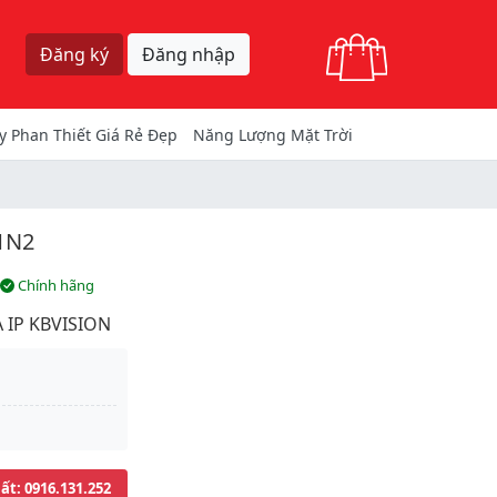
Giỏ hàng
Đăng ký
Đăng nhập
y Phan Thiết Giá Rẻ Đẹp
Năng Lượng Mặt Trời
1N2
Chính hãng
 IP KBVISION
uất
: 0916.131.252