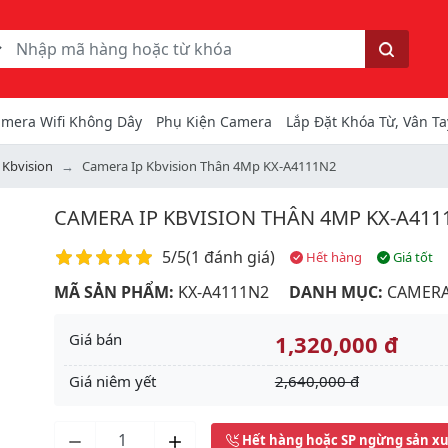
ếm
Tìm kiếm
mera Wifi Không Dây
Phụ Kiện Camera
Lắp Đặt Khóa Từ, Vân Ta
 Kbvision
Camera Ip Kbvision Thân 4Mp KX-A4111N2
CAMERA IP KBVISION THÂN 4MP KX-A411
Điểm đánh giá
5/5
(
1 đánh giá
)
Hết hàng
Giá tốt
MÃ SẢN PHẨM:
KX-A4111N2
DANH MỤC:
CAMERA
Giá bán
1,320,000 đ
Giá niêm yết
2,640,000 đ
Next
Hết hàng hoặc SP ngừng sản x