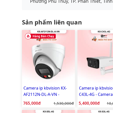
Phường Phú Thủy, TP. Phan Thiết, Tỉnh
Sản phẩm liên quan
Hàng Bán Chạy
Camera ip kbvision KX-
Camera ip kbvisio
AF2112N-DL-A-VN -
C43L-4G - Camera
Camera IP dome cố định
ngoài trời 4MP
Giá bán:
Giá bán:
765,000đ
Giá gốc:
5,400,000đ
Giá
1,530,000đ
10,
trong nhà ánh sáng kép