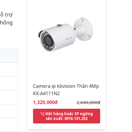
ỗ trợ
chống
Camera ip kbvision Thân 4Mp
KX-A4111N2
Giá bán:
1,320,000đ
Giá gốc:
2,640,000đ
Hết hàng hoặc SP ngừng
sản xuất
: 0916.131.252