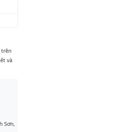
 trên
ết và
h Sơn,