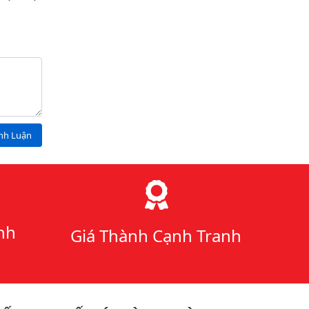
ình Luận
nh
Giá Thành Cạnh Tranh