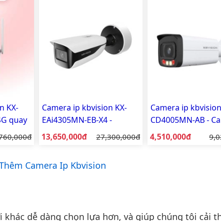
n KX-
Camera ip kbvision KX-
Camera ip kbvision
4G quay
EAi4305MN-EB-X4 -
CD4005MN-AB - C
Camera IP Thân 4MP Ai
IP thân Full Color 
Giá bán:
Giá bán:
á gốc:
13,650,000đ
Giá gốc:
4,510,000đ
Giá
760,000đ
27,300,000đ
9,0
thông minh
sáng kép thông mi
MP
Thêm Camera Ip Kbvision
khác dễ dàng chọn lựa hơn, và giúp chúng tôi cải th