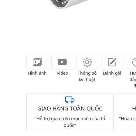
Hình ảnh
Video
Thông số
Đánh giá
Hư
kỹ thuật
dẫn
đ
GIAO HÀNG TOÀN QUỐC
H
"Hỗ trợ giao trên mọi miền của tổ
"Hoàn l
quốc"