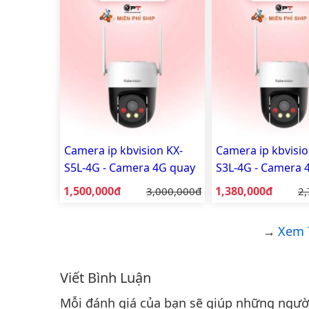
2.0MP có mic
Camera ip kbvision KX-
Camera ip kbvisio
S5L-4G - Camera 4G quay
S3L-4G - Camera 
quét ngoài trời
quét ngoài trời
Giá bán:
Giá bán:
1,500,000đ
Giá gốc:
1,380,000đ
Gi
3,000,000đ
2,
Xem 
Viết Bình Luận
Bình luận & Đánh giá
Mỗi đánh giá của bạn sẽ giúp những người 