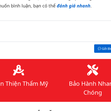
uốn bình luận, bạn có thể
đánh giá nhanh
.
Gởi B
n Thiện Thẩm Mỹ
Bảo Hành Nha
Chóng