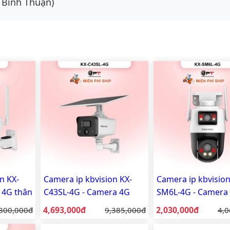
 Bình Thuận)
n KX-
Camera ip kbvision KX-
Camera ip kbvision
 4G thân
C43SL-4G - Camera 4G
SM6L-4G - Camera 
tích hợp tấm pin năng
ống kính quay qué
Giá bán:
Giá bán:
 gốc:
4,693,000đ
Giá gốc:
2,030,000đ
Giá
800,000đ
9,385,000đ
4,0
lượng mặt trời 4MP
trời