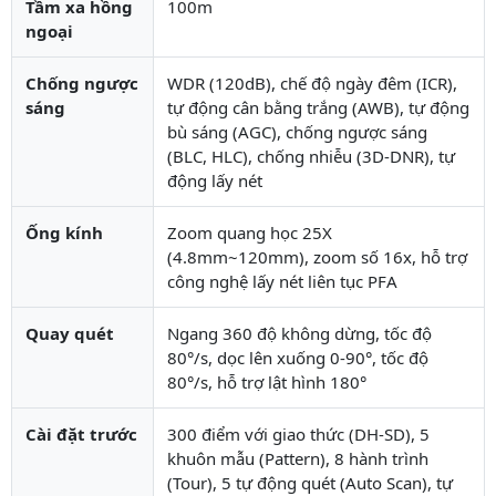
Tầm xa hồng
100m
ngoại
Chống ngược
WDR (120dB), chế độ ngày đêm (ICR),
sáng
tự động cân bằng trắng (AWB), tự động
bù sáng (AGC), chống ngược sáng
(BLC, HLC), chống nhiễu (3D-DNR), tự
động lấy nét
Ống kính
Zoom quang học 25X
(4.8mm~120mm), zoom số 16x, hỗ trợ
công nghệ lấy nét liên tục PFA
Quay quét
Ngang 360 độ không dừng, tốc độ
80°/s, dọc lên xuống 0-90°, tốc độ
80°/s, hỗ trợ lật hình 180°
Cài đặt trước
300 điểm với giao thức (DH-SD), 5
khuôn mẫu (Pattern), 8 hành trình
(Tour), 5 tự động quét (Auto Scan), tự