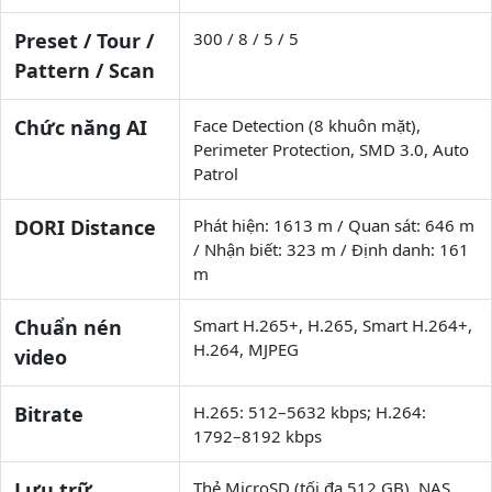
Preset / Tour /
300 / 8 / 5 / 5
Pattern / Scan
Chức năng AI
Face Detection (8 khuôn mặt),
Perimeter Protection, SMD 3.0, Auto
Patrol
DORI Distance
Phát hiện: 1613 m / Quan sát: 646 m
/ Nhận biết: 323 m / Định danh: 161
m
Chuẩn nén
Smart H.265+, H.265, Smart H.264+,
H.264, MJPEG
video
Bitrate
H.265: 512–5632 kbps; H.264:
1792–8192 kbps
Lưu trữ
Thẻ MicroSD (tối đa 512 GB), NAS,