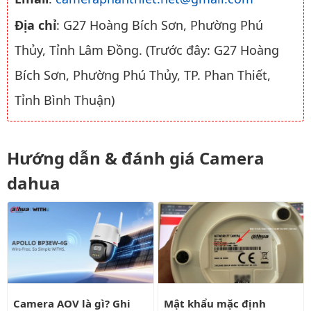
Địa chỉ
: G27 Hoàng Bích Sơn, Phường Phú
Thủy, Tỉnh Lâm Đồng. (Trước đây: G27 Hoàng
Bích Sơn, Phường Phú Thủy, TP. Phan Thiết,
Tỉnh Bình Thuận)
Hướng dẫn & đánh giá Camera
dahua
Camera AOV là gì? Ghi hình 24/7 bằng pin có liên tục?
Mật khẩu mặc định camera wifi
Camera AOV là gì? Ghi
Mật khẩu mặc định