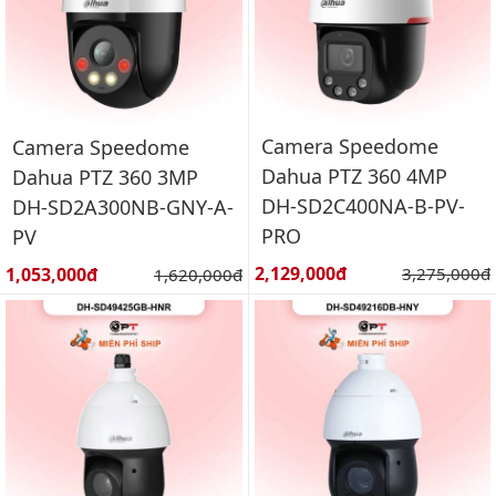
Camera Speedome
Camera Speedome
Dahua PTZ 360 4MP
Dahua PTZ 360 3MP
DH-SD2C400NA-B-PV-
DH-SD2A300NB-GNY-A-
PRO
PV
Giá bán:
Giá bán:
2,129,000đ
Giá gốc:
1,053,000đ
Giá gốc:
3,275,000đ
1,620,000đ