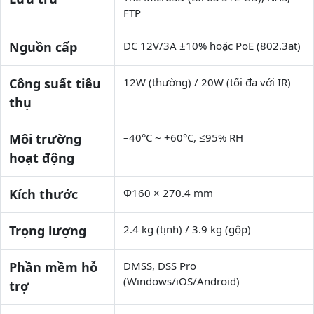
FTP
Nguồn cấp
DC 12V/3A ±10% hoặc PoE (802.3at)
Công suất tiêu
12W (thường) / 20W (tối đa với IR)
thụ
Môi trường
–40°C ~ +60°C, ≤95% RH
hoạt động
Kích thước
Φ160 × 270.4 mm
Trọng lượng
2.4 kg (tịnh) / 3.9 kg (gộp)
Phần mềm hỗ
DMSS, DSS Pro
(Windows/iOS/Android)
trợ