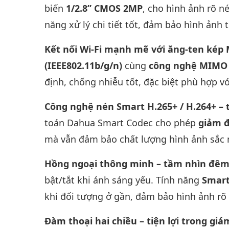
biến
1/2.8” CMOS 2MP
, cho hình ảnh rõ n
năng xử lý chi tiết tốt, đảm bảo hình ảnh 
Kết nối Wi-Fi mạnh mẽ với ăng-ten kép
(IEEE802.11b/g/n)
cùng
công nghệ MIMO (
định, chống nhiễu tốt, đặc biệt phù hợp vớ
Công nghệ nén Smart H.265+ / H.264+ – t
toán Dahua Smart Codec cho phép
giảm đ
mà vẫn đảm bảo chất lượng hình ảnh sắc 
Hồng ngoại thông minh – tầm nhìn đêm
bật/tắt khi ánh sáng yếu. Tính năng
Smart
khi đối tượng ở gần, đảm bảo hình ảnh rõ 
Đàm thoại hai chiều – tiện lợi trong gi