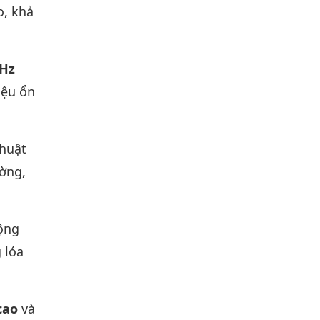
o, khả
GHz
iệu ổn
huật
ờng,
động
 lóa
cao
và