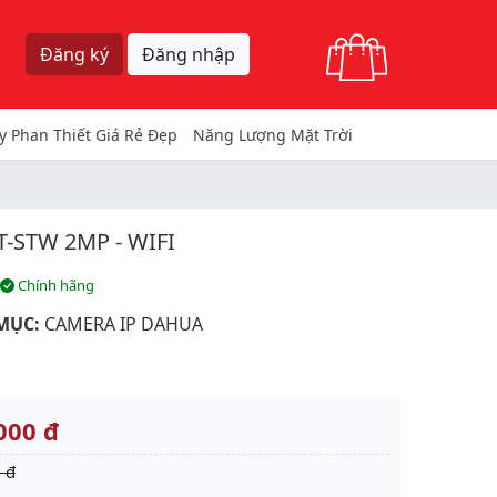
Giỏ hàng
Đăng ký
Đăng nhập
y Phan Thiết Giá Rẻ Đẹp
Năng Lượng Mặt Trời
-STW 2MP - WIFI
Chính hãng
MỤC:
CAMERA IP DAHUA
000 đ
 đ