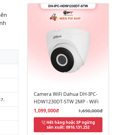
nên
ính
Camera WiFi Dahua DH-IPC-
67.
HDW1230DT-STW 2MP - WiFi
Giá bán:
1,099,000đ
Giá gốc:
1,690,000đ
Hết hàng hoặc SP ngừng
sản xuất
: 0916.131.252