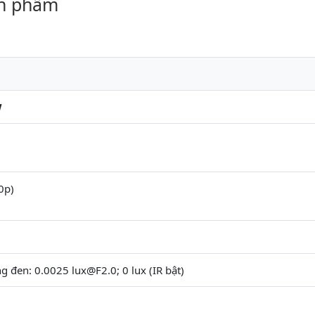
ản phẩm
W
0p)
g đen: 0.0025 lux@F2.0; 0 lux (IR bật)