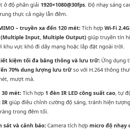
ét ở độ phân giải
1920×1080@30fps
. Độ nhạy sáng ca
trung thực cả ngày lẫn đêm.
 MIMO – truyền xa đến 120 mét:
Tích hợp
Wi-Fi 2.4
Multiple Input, Multiple Output)
giúp truyền tín h
i khu vực khó đi dây mạng hoặc lắp đặt ngoài trời.
iết kiệm tối đa băng thông và lưu trữ:
Ứng dụng t
ến 70% dung lượng lưu trữ
so với H.264 thông thư
nét, mượt mà.
 30 mét:
Tích hợp
1 đèn IR LED công suất cao
, tự 
 IR
giúp điều chỉnh cường độ sáng, tránh hiện tượng
ràng trong đêm tối.
ám sát và cảnh báo:
Camera tích hợp
micro độ nhạy 