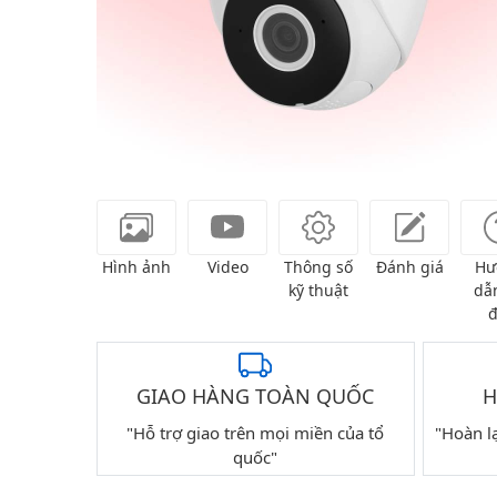
Hình ảnh
Video
Thông số
Đánh giá
Hư
kỹ thuật
dẫn
đ
GIAO HÀNG TOÀN QUỐC
H
"Hỗ trợ giao trên mọi miền của tổ
"Hoàn l
quốc"