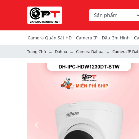
Chọn danh mục tìm ki
Từ khóa hoặc mã hàng
Camera Quán Sát HD
Camera IP
Đầu Ghi Hình
Ca
Trang Chủ
Dahua
Camera Dahua
Camera IP Da
Previous