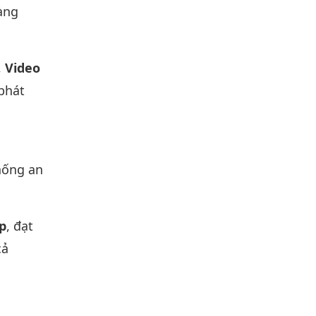
dàng
,
Video
phát
hống an
p
, đạt
cả