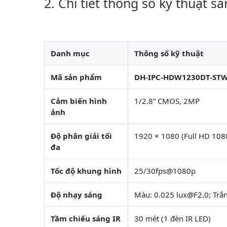
Chi tiết thống số kỹ thuật s
Danh mục
Thông số kỹ thuật
Mã sản phẩm
DH-IPC-HDW1230DT-ST
Cảm biến hình
1/2.8” CMOS, 2MP
ảnh
Độ phân giải tối
1920 × 1080 (Full HD 108
đa
Tốc độ khung hình
25/30fps@1080p
Độ nhạy sáng
Màu: 0.025 lux@F2.0; Trắn
Tầm chiếu sáng IR
30 mét (1 đèn IR LED)