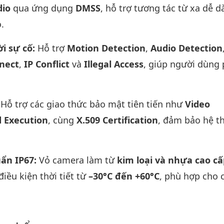
dio
qua ứng dụng
DMSS
, hỗ trợ tương tác từ xa dễ 
.
ời sự cố:
Hỗ trợ
Motion Detection
,
Audio Detection
nect
,
IP Conflict
và
Illegal Access
, giúp người dùng 
:
Hỗ trợ các giao thức bảo mật tiên tiến như
Video
d Execution
, cùng
X.509 Certification
, đảm bảo hệ t
uẩn IP67:
Vỏ camera làm từ
kim loại và nhựa cao cấ
iều kiện thời tiết từ
–30°C đến +60°C
, phù hợp cho 