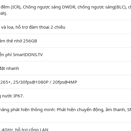
 đêm (ICR), Chống ngược sáng DWDR, chống ngược sáng(BLC), 
NR).
 và loa, hỗ trợ đàm thoại 2 chiều
cắm thẻ nhớ 256GB
ễn phí SmartDDNS.TV
 đặt nhanh
H265+, 25/30fps@1080P / 20fps@4MP
 nước IP67.
 năng phát hiện thông minh: Phát hiện chuyển động, âm thanh, 
 2.4GHz, hỗ trợ cổng LAN