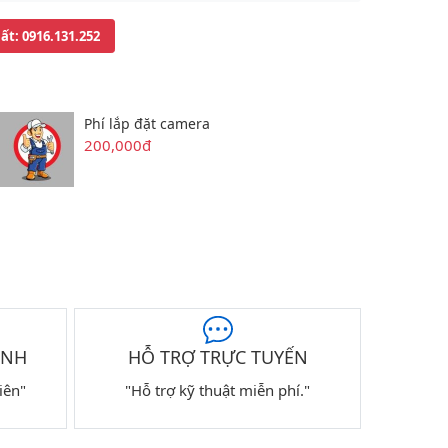
uất
: 0916.131.252
Phí lắp đặt camera
200,000đ
ÀNH
HỖ TRỢ TRỰC TUYẾN
iên"
"Hỗ trợ kỹ thuật miễn phí."