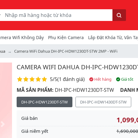
ếm
Tìm kiếm
mera Wifi Không Dây
Phụ Kiện Camera
Lắp Đặt Khóa Từ, Vân Ta
hua
Camera WiFi Dahua DH-IPC-HDW1230DT-STW 2MP - WiFi
CAMERA WIFI DAHUA DH-IPC-HDW1230DT
Điểm đánh giá
5/5
(
1 đánh giá
)
Hết hàng
Giá tốt
MÃ SẢN PHẨM:
DH-IPC-HDW1230DT-STW
DANH 
DH-IPC-HDW1230DT-STW
DH-IPC-HDW1430DT-STW
Giá bán
1,099,
Next
Giá niêm yết
1,690,000