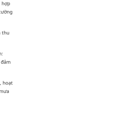
h hợp
 cường
n thu
n:
, đảm
, hoạt
, mưa