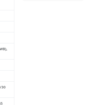
AWB),
5/30
SS