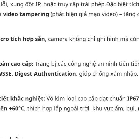
lỗi, xung đột IP, hoặc truy cập trái phép.Đặc biệt tíc
à
video tampering
(phát hiện giả mạo video) – tăng
cro tích hợp sẵn
, camera không chỉ ghi hình mà cò
oàn cao cấp:
Trang bị các công nghệ an ninh tiên tiế
WSSE, Digest Authentication
, giúp chống xâm nhập
 tiết khắc nghiệt:
Vỏ kim loại cao cấp đạt chuẩn
IP67
đến +60°C
, thích hợp lắp ngoài trời, khu vực ẩm, bụi