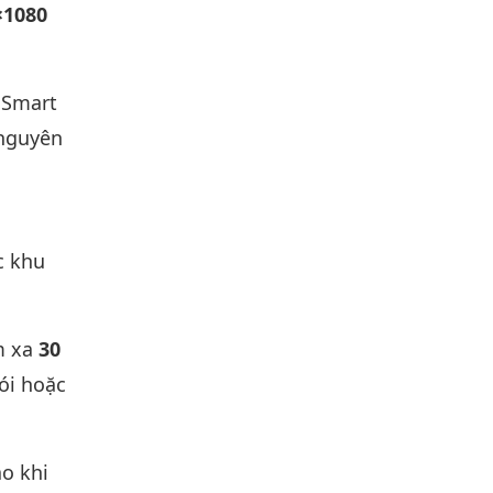
×1080
 Smart
 nguyên
c khu
m xa
30
ói hoặc
áo khi