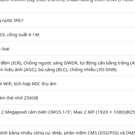
 nước IP67
2V, công suất 4.1W.
 loại
 đêm (ICR), Chống ngược sáng DWDR, tự động cân bằng trắng (
ín hiệu ảnh (AGC), bù sáng (BLC), chống nhiễu (3D-DNR)
ối Wifi, tích hợp MIC thu âm
cắm thẻ nhớ 256GB
i 2 Megapixel cảm biến CMOS 1/3”, Max 2 MP (1920 × 1080)@2
hình bằng nhiều công cụ: Web, phần mềm CMS (DSS/PSS) và DM