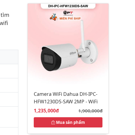
 tìm
wifi
Camera WiFi Dahua DH-IPC-
HFW1230DS-SAW 2MP - WiFi
Giá bán:
1,235,000đ
Giá gốc:
1,900,000đ
Mua sản phẩm