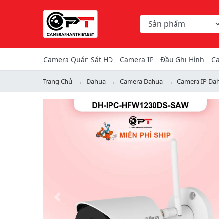
Chọn danh mục tìm ki
Từ khóa hoặc mã hàng
Camera Quán Sát HD
Camera IP
Đầu Ghi Hình
Ca
Trang Chủ
Dahua
Camera Dahua
Camera IP Da
Previous