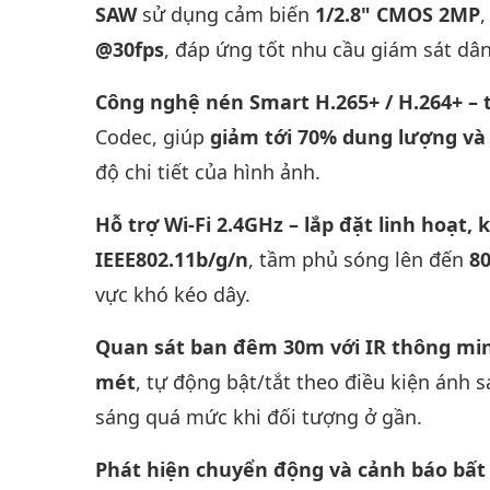
SAW
sử dụng cảm biến
1/2.8" CMOS 2MP
,
@30fps
, đáp ứng tốt nhu cầu giám sát dâ
Công nghệ nén Smart H.265+ / H.264+ – t
Codec, giúp
giảm tới 70% dung lượng và
độ chi tiết của hình ảnh.
Hỗ trợ Wi-Fi 2.4GHz – lắp đặt linh hoạt
IEEE802.11b/g/n
, tầm phủ sóng lên đến
8
vực khó kéo dây.
Quan sát ban đêm 30m với IR thông mi
mét
, tự động bật/tắt theo điều kiện ánh 
sáng quá mức khi đối tượng ở gần.
Phát hiện chuyển động và cảnh báo bấ