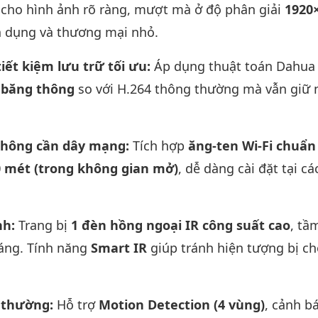
 cho hình ảnh rõ ràng, mượt mà ở độ phân giải
1920
n dụng và thương mại nhỏ.
iết kiệm lưu trữ tối ưu:
Áp dụng thuật toán Dahua
 băng thông
so với H.264 thông thường mà vẫn giữ
, không cần dây mạng:
Tích hợp
ăng-ten Wi-Fi chuẩn
0 mét (trong không gian mở)
, dễ dàng cài đặt tại cá
nh:
Trang bị
1 đèn hồng ngoại IR công suất cao
, tầ
sáng. Tính năng
Smart IR
giúp tránh hiện tượng bị ch
t thường:
Hỗ trợ
Motion Detection (4 vùng)
, cảnh b