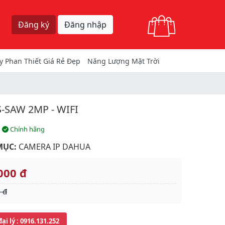
Giỏ hàng
Đăng ký
Đăng nhập
y Phan Thiết Giá Rẻ Đẹp
Năng Lượng Mặt Trời
SAW 2MP - WIFI
Chính hãng
MỤC:
CAMERA IP DAHUA
000 đ
 đ
đại lý
: 0916.131.252