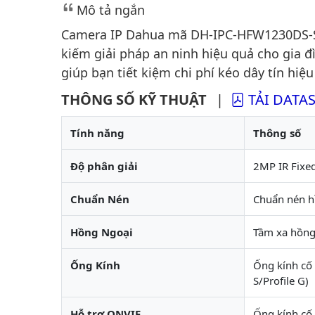
Mô tả ngắn
Camera IP Dahua mã DH-IPC-HFW1230DS-S
kiếm giải pháp an ninh hiệu quả cho gia đ
giúp bạn tiết kiệm chi phí kéo dây tín hiệ
THÔNG SỐ KỸ THUẬT
|
TẢI DATA
Tính năng
Thông số
Độ phân giải
2MP IR Fixed
Chuẩn Nén
Chuẩn nén h
Hồng Ngoại
Tầm xa hồng
Ống Kính
Ống kính cố 
S/Profile G)
Hỗ trợ ONVIF
Ống kính cố 