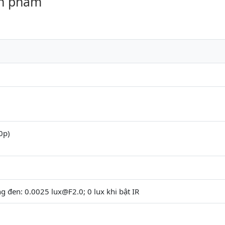
ản phẩm
0p)
g đen: 0.0025 lux@F2.0; 0 lux khi bật IR