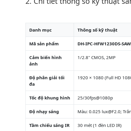
Chi tiết thống số kỹ thuật s
Danh mục
Thông số kỹ thuật
Mã sản phẩm
DH-IPC-HFW1230DS-SAW
Cảm biến hình
1/2.8" CMOS, 2MP
ảnh
Độ phân giải tối
1920 × 1080 (Full HD 108
đa
Tốc độ khung hình
25/30fps@1080p
Độ nhạy sáng
Màu: 0.025 lux@F2.0; Trắn
Tầm chiếu sáng IR
30 mét (1 đèn LED IR)