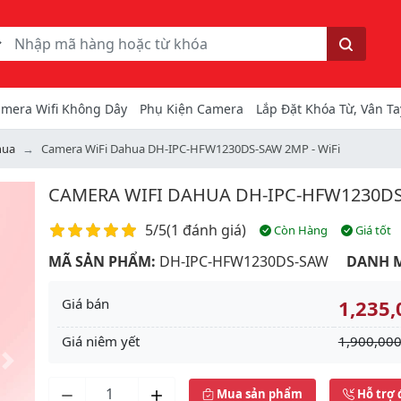
ếm
Tìm kiếm
mera Wifi Không Dây
Phụ Kiện Camera
Lắp Đặt Khóa Từ, Vân Ta
hua
Camera WiFi Dahua DH-IPC-HFW1230DS-SAW 2MP - WiFi
CAMERA WIFI DAHUA DH-IPC-HFW1230DS-
Điểm đánh giá
5/5
(
1 đánh giá
)
Còn Hàng
Giá tốt
MÃ SẢN PHẨM:
DH-IPC-HFW1230DS-SAW
DANH 
Giá bán
1,235,
Giá niêm yết
1,900,000
Next
Mua sản phẩm
Hỗ trợ 