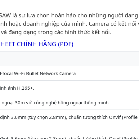
AW là sự lựa chọn hoàn hảo cho những người đang
ình hoặc doanh nghiệp của mình. Camera có kết nối 
u và đang dạng trong các hình thức kết nối.
SHEET CHÍNH HÃNG (PDF)
-focal Wi-Fi Bullet Network Camera
ình ảnh H.265+.
 ngoại 30m với công nghệ hồng ngoại thông minh
định 3.6mm (tùy chọn 2.8mm), chuẩn tương thích Onvif (Profile
định 3.6mm (tùy chọn 2.8mm), chuẩn tương thích Onvif (Profile