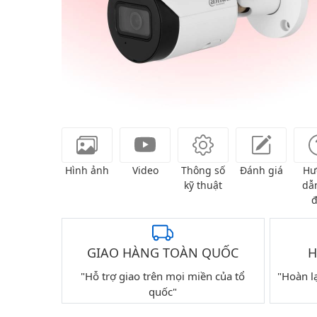
Hình ảnh
Video
Thông số
Đánh giá
Hư
kỹ thuật
dẫn
đ
GIAO HÀNG TOÀN QUỐC
H
"Hỗ trợ giao trên mọi miền của tổ
"Hoàn l
quốc"