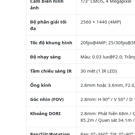
Cảm biến hình
1/3” CMOS, 4 Megapixel
ảnh
Độ phân giải tối
2560 × 1440 (4MP)
đa
Tốc độ khung hình
20fps@4MP; 25/30fps@
Độ nhạy sáng
Màu: 0.03 lux@F2.0; Trắng
Tầm chiếu sáng IR
30 mét (1 IR LED)
Ống kính
2.8mm hoặc 3.6mm, F2.0
Góc nhìn (FOV)
2.8mm: H 90° / V 50° / D 
Khoảng DORI
2.8mm: Phát hiện 68m / Q
85.2m / Quan sát 34.1m 
Pan/Tilt/Rotation
Pan: 0°–360°; Tilt: 0°–90°