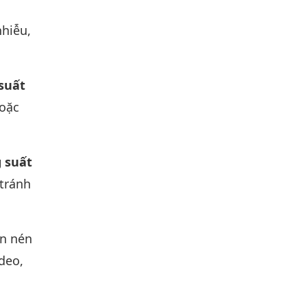
nhiễu,
 suất
hoặc
 suất
 tránh
án nén
deo,