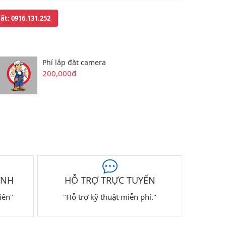
uất
: 0916.131.252
Phí lắp đặt camera
200,000đ
ÀNH
HỖ TRỢ TRỰC TUYẾN
iên"
"Hỗ trợ kỹ thuật miễn phí."