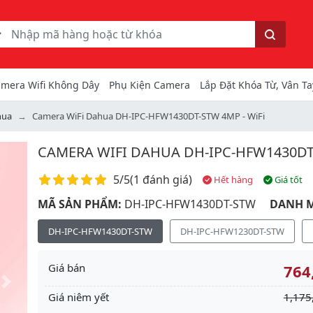
ếm
Tìm kiếm
mera Wifi Không Dây
Phụ Kiện Camera
Lắp Đặt Khóa Từ, Vân Ta
hua
Camera WiFi Dahua DH-IPC-HFW1430DT-STW 4MP - WiFi
CAMERA WIFI DAHUA DH-IPC-HFW1430DT-
Điểm đánh giá
5/5
(
1 đánh giá
)
Hết hàng
Giá tốt
MÃ SẢN PHẨM:
DH-IPC-HFW1430DT-STW
DANH 
DH-IPC-HFW1430DT-STW
DH-IPC-HFW1230DT-STW
Giá bán
764
Next
Giá niêm yết
1,175