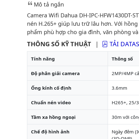
Mô tả ngắn
Camera Wifi Dahua DH-IPC-HFW1430DT-ST
nén H.265+ giúp lưu trữ lâu hơn. Với hồng
phẩm phù hợp cho gia đình, văn phòng và
THÔNG SỐ KỸ THUẬT
|
TẢI DATA
Tính năng
Thông số
Độ phân giải camera
2MP/4MP cảm
Ống kính cố định
3.6mm
Chuẩn nén video
H265+, 25/
Tầm xa hồng ngoại
30m với côn
Chế độ hình ảnh
Ngày đêm (I
(3D-DNR)