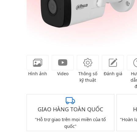
Hình ảnh
Video
Thông số
Đánh giá
Hư
kỹ thuật
dẫn
đ
GIAO HÀNG TOÀN QUỐC
H
"Hỗ trợ giao trên mọi miền của tổ
"Hoàn l
quốc"