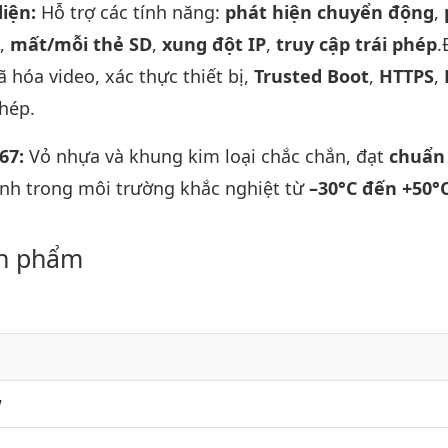
diện:
Hỗ trợ các tính năng:
phát hiện chuyển động
,
,
mất/mỗi thẻ SD
,
xung đột IP
,
truy cập trái phép
.
ã hóa video, xác thực thiết bị,
Trusted Boot
,
HTTPS
,
phép.
P67:
Vỏ nhựa và khung kim loại chắc chắn, đạt
chuẩn
ịnh trong môi trường khắc nghiệt từ
–30°C đến +50°
ản phẩm
W