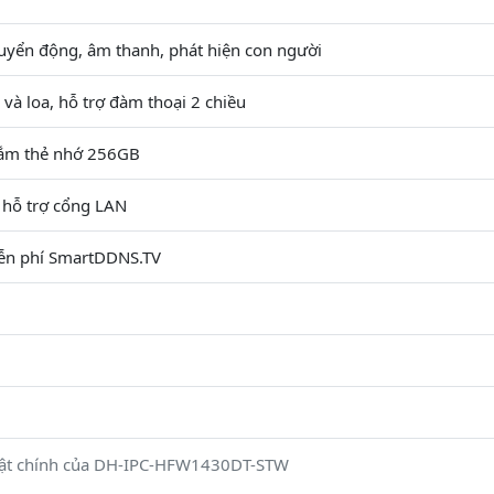
uyển động, âm thanh, phát hiện con người
 và loa, hỗ trợ đàm thoại 2 chiều
cắm thẻ nhớ 256GB
 hỗ trợ cổng LAN
ễn phí SmartDDNS.TV
uật chính của DH-IPC-HFW1430DT-STW