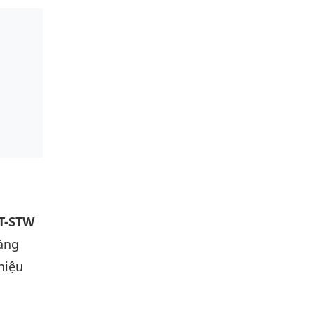
T-STW
ràng
hiệu