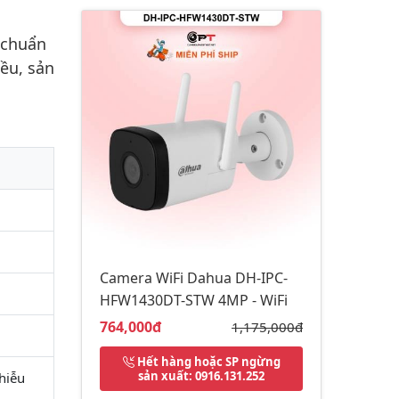
 chuẩn
ều, sản
Camera WiFi Dahua DH-IPC-
HFW1430DT-STW 4MP - WiFi
Giá bán:
764,000đ
Giá gốc:
1,175,000đ
Hết hàng hoặc SP ngừng
sản xuất
: 0916.131.252
hiễu