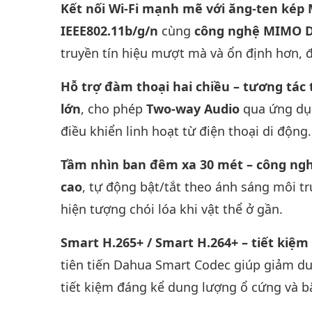
Kết nối Wi-Fi mạnh mẽ với ăng-ten kép
IEEE802.11b/g/n
cùng
công nghệ MIMO D
truyền tín hiệu mượt mà và ổn định hơn, đ
Hỗ trợ đàm thoại hai chiều – tương tác 
lớn
, cho phép
Two-way Audio
qua ứng d
điều khiển linh hoạt từ điện thoại di động.
Tầm nhìn ban đêm xa 30 mét – công ng
cao
, tự động bật/tắt theo ánh sáng môi 
hiện tượng chói lóa khi vật thể ở gần.
Smart H.265+ / Smart H.264+ – tiết kiệ
tiên tiến Dahua Smart Codec giúp giảm d
tiết kiệm đáng kể dung lượng ổ cứng và bă