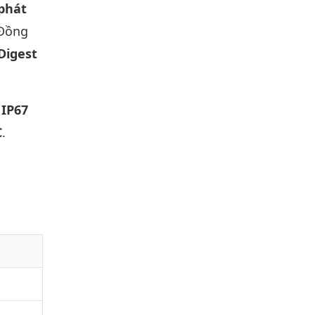
phát
Đồng
Digest
 IP67
C
.