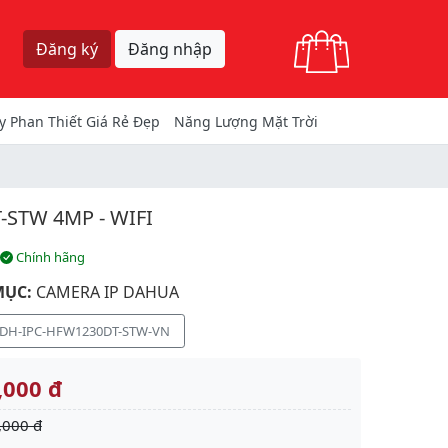
Giỏ hàng
Đăng ký
Đăng nhập
y Phan Thiết Giá Rẻ Đẹp
Năng Lượng Mặt Trời
STW 4MP - WIFI
Chính hãng
MỤC:
CAMERA IP DAHUA
DH-IPC-HFW1230DT-STW-VN
,000 đ
,000 đ