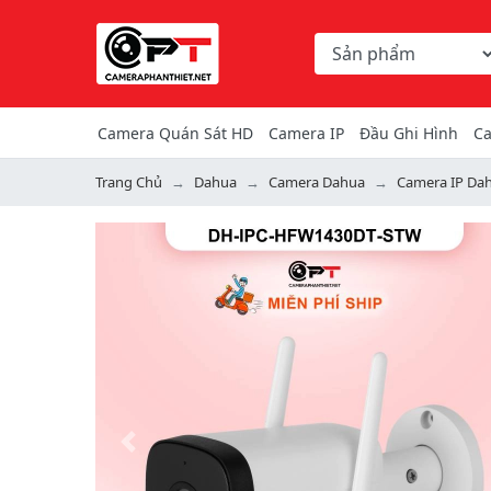
Chọn danh mục tìm ki
Từ khóa hoặc mã hàng
Camera Quán Sát HD
Camera IP
Đầu Ghi Hình
Ca
Trang Chủ
Dahua
Camera Dahua
Camera IP Da
Previous