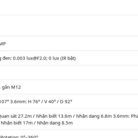
3MP
 đen: 0.003 lux@F2.0; 0 lux (IR bật)
, gắn M12
107° 3.6mm: H 76° / V 40° / D 92°
uan sát 27.2m / Nhận biết 13.6m / Nhận dạng 6.8m 3.6mm: Phá
/ Nhận biết 17m / Nhận dạng 8.5m
; Rotation: 0°–360°