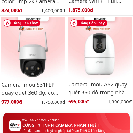
Camera Wifi PT Full
color 3mp 2k Camera
Color ngoài trời 3.0MP
wifi ngoài trời
Giá bán:
Giá bán:
1,875,000đ
824,000đ
Giá gốc:
1,400,000đ
Hàng Bán Chạy
Hàng Bán Chạy
Camera Imou A52 quay
Camera imou S31FEP
quét 360 độ trong nhà
quay quét 360 độ, có
3k
màu ban đêm, báo động
Giá bán:
Giá bán:
695,000đ
Giá gốc:
977,000đ
Giá gốc:
1,300,000đ
1,750,000đ
ĐỐI TÁC LẮP ĐẶT CAMERA
CÔNG TY TNHH CAMERA PHAN THIẾT
Lắp đặt camera chuyên nghiệp tại Phan Thiết & Lâm Đồng