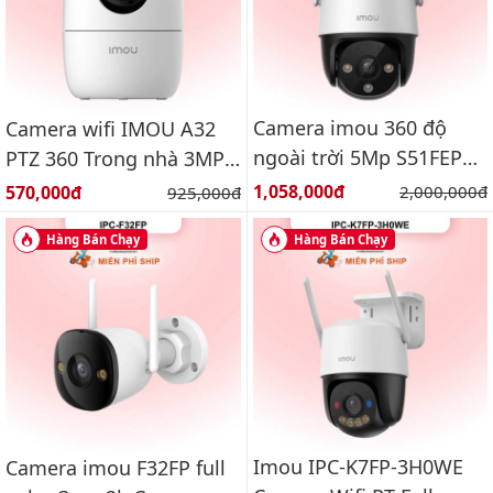
Camera imou 360 độ
Camera wifi IMOU A32
ngoài trời 5Mp S51FEP
PTZ 360 Trong nhà 3MP
Báo động, đàm thoại 2
IPC-A32EP-L
Giá bán:
Giá bán:
1,058,000đ
Giá gốc:
570,000đ
Giá gốc:
2,000,000đ
925,000đ
chiều
Hàng Bán Chạy
Hàng Bán Chạy
Imou IPC-K7FP-3H0WE
Camera imou F32FP full