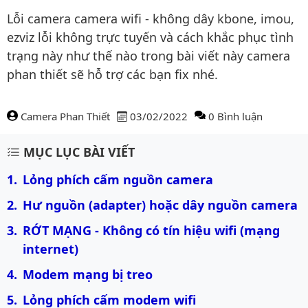
Lỗi camera camera wifi - không dây kbone, imou,
ezviz lỗi không trực tuyến và cách khắc phục tình
trạng này như thế nào trong bài viết này camera
phan thiết sẽ hỗ trợ các bạn fix nhé.
Camera Phan Thiết
03/02/2022
0 Bình luận
Nội dung bài viết
MỤC LỤC BÀI VIẾT
Lỏng phích cấm nguồn camera
Hư nguồn (adapter) hoặc dây nguồn camera
RỚT MẠNG - Không có tín hiệu wifi (mạng 
internet)
Modem mạng bị treo
Lỏng phích cấm modem wifi