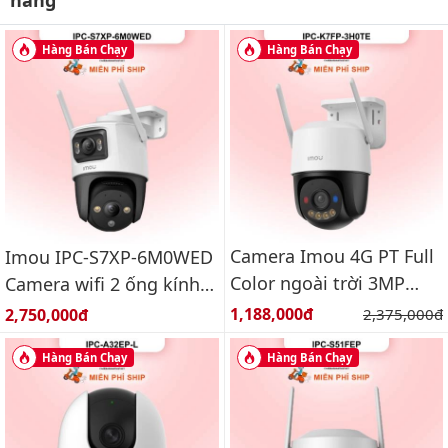
hãng
Hàng Bán Chạy
Hàng Bán Chạy
Camera Imou 4G PT Full
Imou IPC-S7XP-6M0WED
Color ngoài trời 3MP
Camera wifi 2 ống kính
IPC-K7FP-3H0TE
quay quét ngoài trời
Giá bán:
Giá bán:
1,188,000đ
Giá gốc:
2,750,000đ
2,375,000đ
6MP
Hàng Bán Chạy
Hàng Bán Chạy