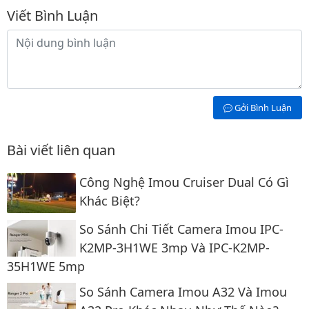
Bình luận
Viết Bình Luận
Nội dung bình luận
Gởi Bình Luận
Bài viết liên quan
Công Nghệ Imou Cruiser Dual Có Gì
Khác Biệt?
So Sánh Chi Tiết Camera Imou IPC-
K2MP-3H1WE 3mp Và IPC-K2MP-
35H1WE 5mp
So Sánh Camera Imou A32 Và Imou