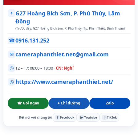
⌖
G27 Hoàng Bích Sơn, P. Phú Thủy, Lâm
Đồng
(Trước đây: G27 Hoàng Bích Sơn, P. Phú Thủy, Tp. Phan Thiết, Bình Thuận)
0916.131.252
☎
cameraphanthiet.net@gmail.com
✉
◷
T2 – T7: 08:00 – 18:00 ·
CN: Nghỉ
https://www.cameraphanthiet.net/
◎
☎ Gọi ngay
⌖ Chỉ đường
Zalo
f
▶
♪
Kết nối với chúng tôi
Facebook
Youtube
TikTok