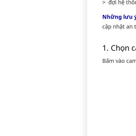
> đợi hệ thố
Những lưu 
cập nhật an 
Chọn c
Bấm vào cam