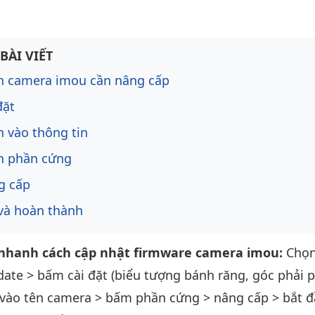
ng bài viết
BÀI VIẾT
n camera imou cần nâng cấp
đặt
 vào thông tin
n phần cứng
g cấp
và hoàn thành
hanh cách cập nhật firmware camera imou:
Chọn
ate > bấm cài đặt (biểu tượng bánh răng, góc phải 
 vào tên camera > bấm phần cứng > nâng cấp > bắt 