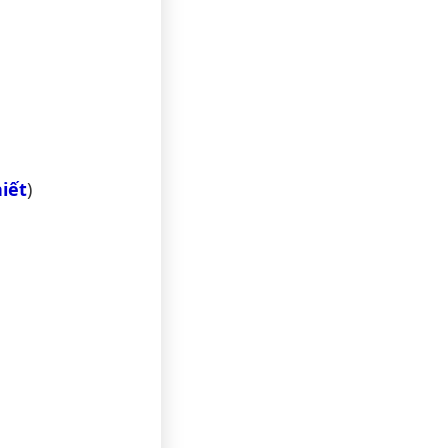
iết
)