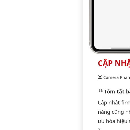
CẬP NH
Camera Phan 
Tóm tắt bà
Cập nhật fi
năng cũng nh
ưu hóa hiệu 