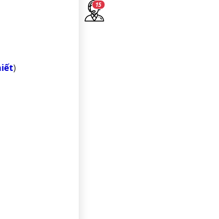
14
iết
)