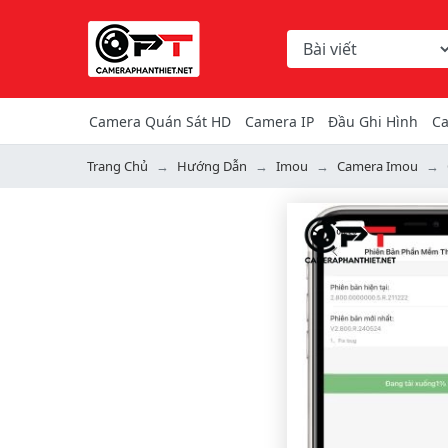
Chọn danh mục tìm ki
Từ khóa hoặc mã hàng
Camera Quán Sát HD
Camera IP
Đầu Ghi Hình
Ca
Trang Chủ
Hướng Dẫn
Imou
Camera Imou