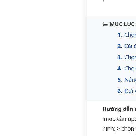
?
Nội du
MỤC LỤC 
Chọ
Cài 
Chọn
Chọ
Nân
Đợi 
Hướng dẫn n
imou cần upd
hình) > chọn