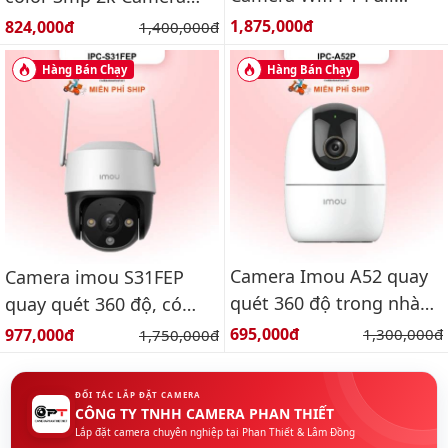
Color ngoài trời 3.0MP
wifi ngoài trời
Giá bán:
Giá bán:
1,875,000đ
824,000đ
Giá gốc:
1,400,000đ
Hàng Bán Chạy
Hàng Bán Chạy
Camera Imou A52 quay
Camera imou S31FEP
quét 360 độ trong nhà
quay quét 360 độ, có
3k
màu ban đêm, báo động
Giá bán:
Giá bán:
695,000đ
Giá gốc:
977,000đ
Giá gốc:
1,300,000đ
1,750,000đ
ĐỐI TÁC LẮP ĐẶT CAMERA
CÔNG TY TNHH CAMERA PHAN THIẾT
Lắp đặt camera chuyên nghiệp tại Phan Thiết & Lâm Đồng