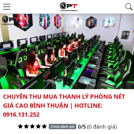
CHUYÊN THU MUA THANH LÝ PHÒNG NÉT
GIÁ CAO BÌNH THUẬN | HOTLINE:
0916.131.252
0/5
(0 đánh giá)
Chưa đánh giá