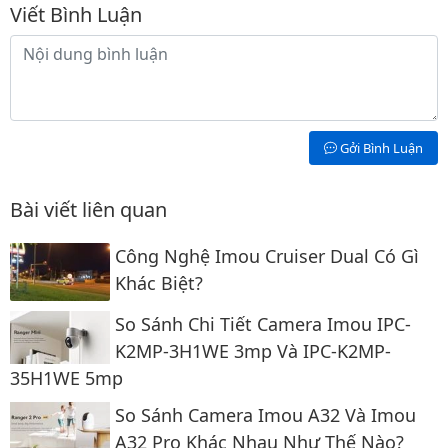
Bình luận
Viết Bình Luận
Nội dung bình luận
Gởi Bình Luận
Bài viết liên quan
Công Nghệ Imou Cruiser Dual Có Gì
Khác Biệt?
So Sánh Chi Tiết Camera Imou IPC-
K2MP-3H1WE 3mp Và IPC-K2MP-
35H1WE 5mp
So Sánh Camera Imou A32 Và Imou
A32 Pro Khác Nhau Như Thế Nào?