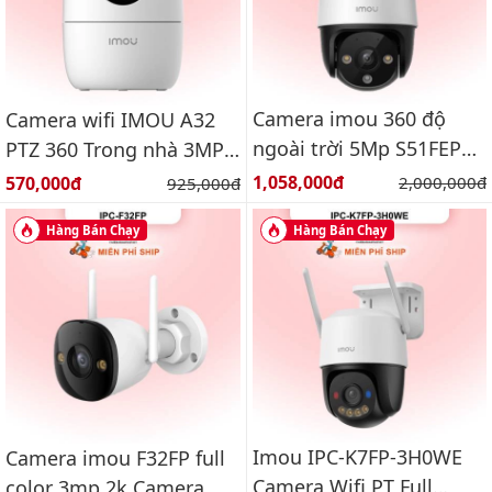
Camera imou 360 độ
Camera wifi IMOU A32
ngoài trời 5Mp S51FEP
PTZ 360 Trong nhà 3MP
Báo động, đàm thoại 2
IPC-A32EP-L
Giá bán:
Giá bán:
1,058,000đ
Giá gốc:
570,000đ
Giá gốc:
2,000,000đ
925,000đ
chiều
Hàng Bán Chạy
Hàng Bán Chạy
Imou IPC-K7FP-3H0WE
Camera imou F32FP full
Camera Wifi PT Full
color 3mp 2k Camera