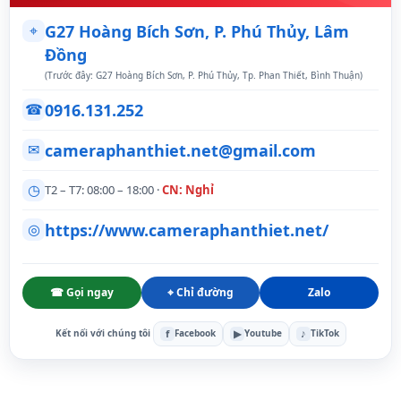
⌖
G27 Hoàng Bích Sơn, P. Phú Thủy, Lâm
Đồng
(Trước đây: G27 Hoàng Bích Sơn, P. Phú Thủy, Tp. Phan Thiết, Bình Thuận)
0916.131.252
☎
cameraphanthiet.net@gmail.com
✉
◷
T2 – T7: 08:00 – 18:00 ·
CN: Nghỉ
https://www.cameraphanthiet.net/
◎
☎ Gọi ngay
⌖ Chỉ đường
Zalo
f
▶
♪
Kết nối với chúng tôi
Facebook
Youtube
TikTok