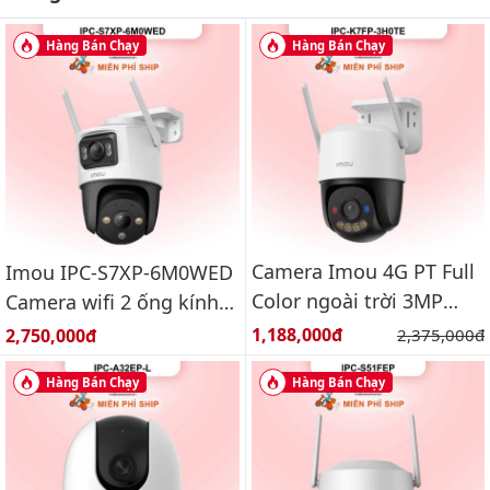
Hàng Bán Chạy
Hàng Bán Chạy
Camera Imou 4G PT Full
Imou IPC-S7XP-6M0WED
Color ngoài trời 3MP
Camera wifi 2 ống kính
IPC-K7FP-3H0TE
quay quét ngoài trời
Giá bán:
Giá bán:
1,188,000đ
Giá gốc:
2,750,000đ
2,375,000đ
6MP
Hàng Bán Chạy
Hàng Bán Chạy