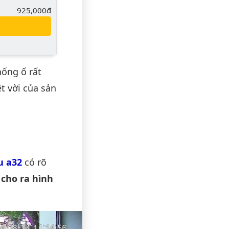
Giá gốc:
925,000đ
hống ố rất
t vời của sản
u a32
có rõ
cho ra hình