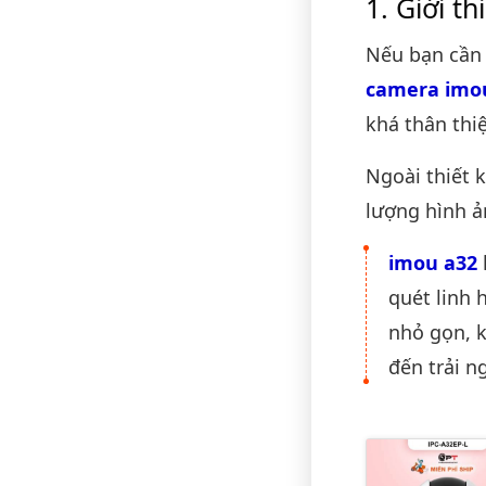
Giới t
Nếu bạn cần 
camera imo
khá thân thi
Ngoài thiết 
lượng hình ả
imou a32
quét linh 
nhỏ gọn, k
đến trải n