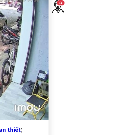
13
n thiết
)