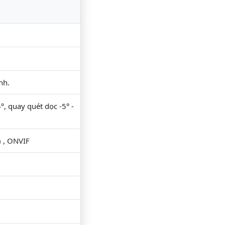
nh.
, quay quét dọc -5° -
) , ONVIF