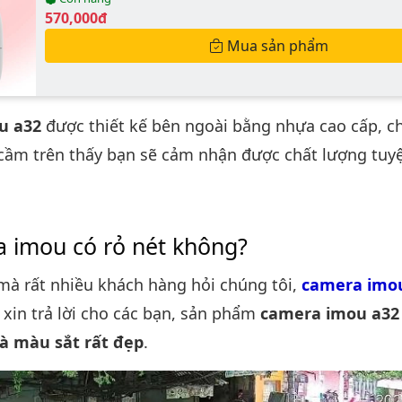
Giá bán:
570,000đ
Mua sản phẩm
u a32
được thiết kế bên ngoài bằng nhựa cao cấp, c
 cầm trên thấy bạn sẽ cảm nhận được chất lượng tuyệ
 imou có rỏ nét không?
mà rất nhiều khách hàng hỏi chúng tôi,
camera imo
xin trả lời cho các bạn, sản phẩm
camera imou a32 
và màu sắt rất đẹp
.