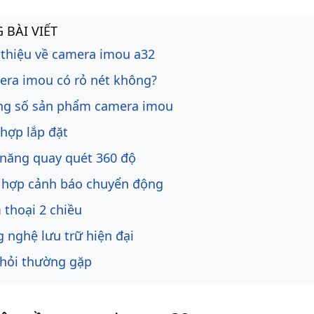
ng bài viết
 BÀI VIẾT
​​Giới thiệu về camera imou a32
ra imou có rỏ nét không?
ng số sản phẩm camera imou
hợp lắp đặt
năng quay quét 360 độ
 hợp cảnh báo chuyển động
thoại 2 chiều
 nghệ lưu trữ hiện đại
hỏi thường gặp