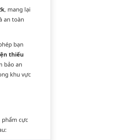
2k
, mang lại
à an toàn
phép bạn
iện thiếu
m bảo an
rong khu vực
n phẩm cực
au: