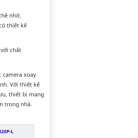
thẻ nhớ,
có thiết kế
với chất
c camera xoay
nh. Với thiết kế
ưu, thiết bị mang
n trong nhà.
32EP-L