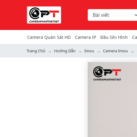
Chọn danh mục tìm ki
Từ khóa hoặc mã hàng
Camera Quán Sát HD
Camera IP
Đầu Ghi Hình
Ca
Trang Chủ
Hướng Dẫn
Imou
Camera Imou