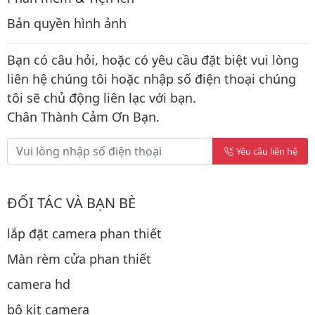
Bản quyền hình ảnh
Bạn có câu hỏi, hoặc có yêu cầu đặt biệt vui lòng
liên hệ chúng tôi hoặc nhập số điện thoại chúng
tôi sẽ chủ động liên lạc với bạn.
Chân Thành Cảm Ơn Bạn.
Yêu cầu liên hệ
ĐỐI TÁC VÀ BẠN BÈ
lắp đặt camera phan thiết
Màn rèm cửa phan thiết
camera hd
bộ kit camera