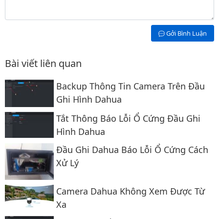
Gởi Bình Luận
Bài viết liên quan
Backup Thông Tin Camera Trên Đầu
Ghi Hình Dahua
Tắt Thông Báo Lỗi Ổ Cứng Đầu Ghi
Hình Dahua
Đầu Ghi Dahua Báo Lỗi Ổ Cứng Cách
Xử Lý
Camera Dahua Không Xem Được Từ
Xa