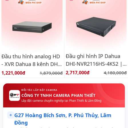
Đầu ghi hình IP Dahua
Đầu thu hình analog HD
DHI-NVR2116HS-4KS2 |
- XVR Dahua 8 kênh DH-
16 kênh, 4K | Chính
XVR1A08
Giá bán:
Giá bán:
2,717,000đ
Giá gốc:
1,221,000đ
Giá gốc:
4,180,000đ
1,879,000đ
hãng
ĐỐI TÁC LẮP ĐẶT CAMERA
CÔNG TY TNHH CAMERA PHAN THIẾT
Lắp đặt camera chuyên nghiệp tại Phan Thiết & Lâm Đồng
⌖
G27 Hoàng Bích Sơn, P. Phú Thủy, Lâm
Đồng