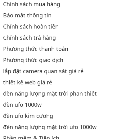
Chính sách mua hàng
Bảo mật thông tin
Chính sách hoàn tiền
Chính sách trả hàng
Phương thức thanh toán
Phương thức giao dịch
lắp đặt camera quan sát giá rẻ
thiết kế web giá rẻ
đèn năng lượng mặt trời phan thiết
đèn ufo 1000w
đèn ufo kim cương
đèn năng lượng mặt trời ufo 1000w
Phần mềm & Tiện ích