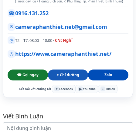
(Trước đây: G27 Hoàng Bích Sơn, P. Phú Thủy, Tp. Phan Thiết, Bình Thuận)
0916.131.252
☎
cameraphanthiet.net@gmail.com
✉
◷
T2 – T7: 08:00 – 18:00 ·
CN: Nghỉ
https://www.cameraphanthiet.net/
◎
☎ Gọi ngay
⌖ Chỉ đường
Zalo
f
▶
♪
Kết nối với chúng tôi
Facebook
Youtube
TikTok
Bình luận
Viết Bình Luận
Nội dung bình luận