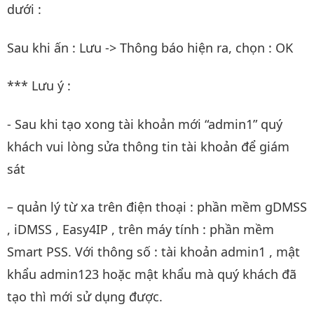
dưới :
Sau khi ấn : Lưu -> Thông báo hiện ra, chọn : OK
*** Lưu ý :
- Sau khi tạo xong tài khoản mới “admin1” quý
khách vui lòng sửa thông tin tài khoản để giám
sát
– quản lý từ xa trên điện thoại : phần mềm gDMSS
, iDMSS , Easy4IP , trên máy tính : phần mềm
Smart PSS. Với thông số : tài khoản admin1 , mật
khẩu admin123 hoặc mật khẩu mà quý khách đã
tạo thì mới sử dụng được.