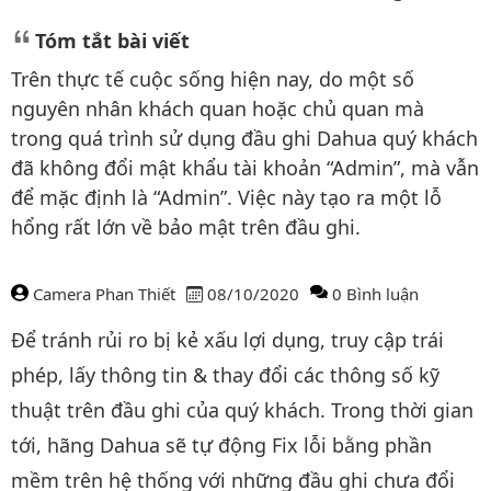
Tóm tắt bài viết
Trên thực tế cuộc sống hiện nay, do một số
nguyên nhân khách quan hoặc chủ quan mà
trong quá trình sử dụng đầu ghi Dahua quý khách
đã không đổi mật khẩu tài khoản “Admin”, mà vẫn
để mặc định là “Admin”. Việc này tạo ra một lỗ
hổng rất lớn về bảo mật trên đầu ghi.
Camera Phan Thiết
08/10/2020
0 Bình luận
Nội dung bài viết
Để tránh rủi ro bị kẻ xấu lợi dụng, truy cập trái
phép, lấy thông tin & thay đổi các thông số kỹ
thuật trên đầu ghi của quý khách. Trong thời gian
tới, hãng Dahua sẽ tự động Fix lỗi bằng phần
mềm trên hệ thống với những đầu ghi chưa đổi