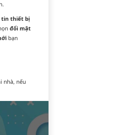
h.
tin thiết bị
họn
đổi mật
mới
bạn
i nhà, nếu