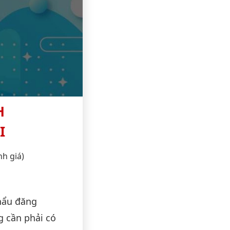
H
I
nh giá)
hẩu đăng
g cần phải có