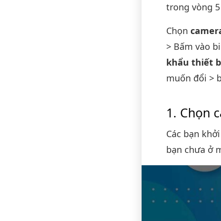
trong vòng 5
Chọn
camera
> Bấm vào b
khẩu thiết 
muốn đổi > b
Chọn c
Các bạn khởi
bạn chưa ở m