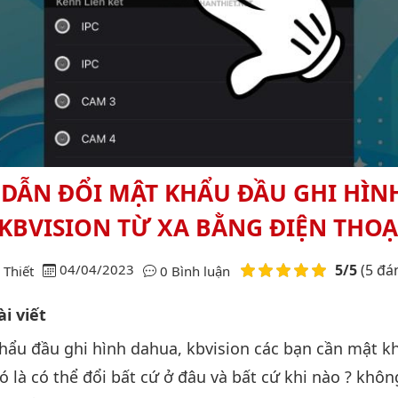
DẪN ĐỔI MẬT KHẨU ĐẦU GHI HÌN
KBVISION TỪ XA BẰNG ĐIỆN THOẠ
Điểm đánh giá
04/04/2023
5/5
(5 đá
Thiết
0 Bình luận
i viết
hẩu đầu ghi hình dahua, kbvision các bạn cần mật k
ó là có thể đổi bất cứ ở đâu và bất cứ khi nào ? khôn