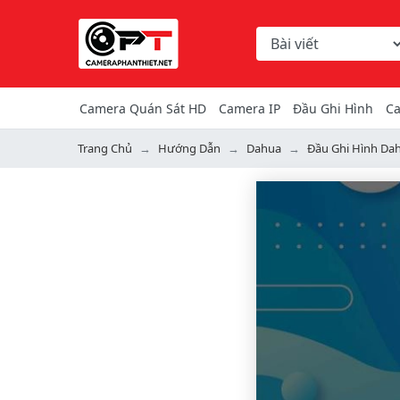
Chọn danh mục tìm ki
Từ khóa hoặc mã hàng
Camera Quán Sát HD
Camera IP
Đầu Ghi Hình
Ca
Trang Chủ
Hướng Dẫn
Dahua
Đầu Ghi Hình Da