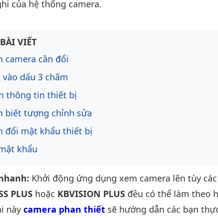
ghi của hệ thống camera.
ng bài viết
BÀI VIẾT
 camera cần đổi
 vào dấu 3 chấm
 thông tin thiết bị
 biết tượng chỉnh sửa
 đổi mật khẩu thiết bị
 mật khẩu
nhanh:
Khởi động ứng dụng xem camera lên tùy các
SS PLUS
hoặc
KBVISION PLUS
đều có thể làm theo 
ài này
camera phan thiết
sẽ hướng dẫn các bạn thực