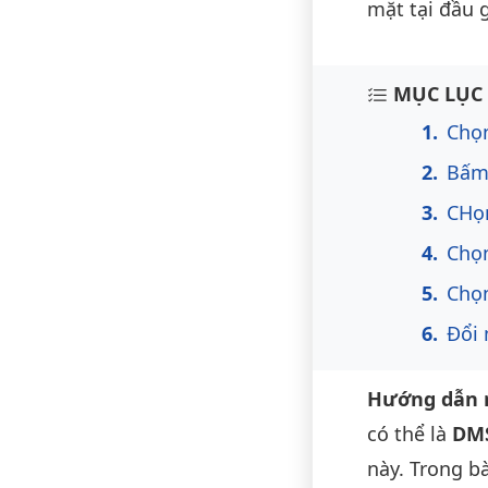
mặt tại đầu 
Nội du
MỤC LỤC 
Chọn
Bấm
CHọn
Chọn
Chọn
Đổi
Hướng dẫn 
có thể là
DM
này. Trong b