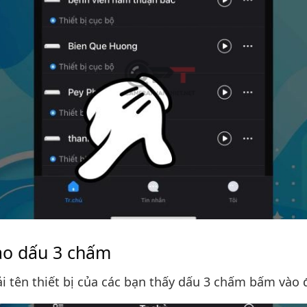
o dấu 3 chấm
i tên thiết bị của các bạn thấy dấu 3 chấm bấm vào 