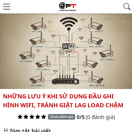
NHỮNG LƯU Ý KHI SỬ DỤNG ĐẦU GHI
HÌNH WIFI, TRÁNH GIẬT LAG LOAD CHẬM
0/5
(0 đánh giá)
Chưa đánh giá
Tóm tắt bài viết