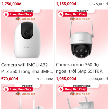
IPC-K7FP-3H0TE
quay quét ngoài trời
Giá bán:
Giá bán:
1,188,000đ
Giá gốc:
2,750,000đ
2,375,000đ
6MP
Hàng Bán Chạy
Hàng Bán Chạy
Camera imou 360 độ
Camera wifi IMOU A32
ngoài trời 5Mp S51FEP
PTZ 360 Trong nhà 3MP
Báo động, đàm thoại 2
IPC-A32EP-L
Giá bán:
Giá bán:
1,058,000đ
Giá gốc:
570,000đ
Giá gốc:
2,000,000đ
925,000đ
chiều
Hàng Bán Chạy
Hàng Bán Chạy