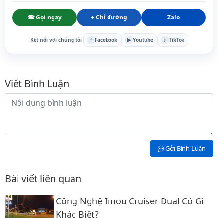
☎ Gọi ngay
⌖ Chỉ đường
Zalo
f
▶
♪
Kết nối với chúng tôi
Facebook
Youtube
TikTok
Bình luận
Viết Bình Luận
Nội dung bình luận
Gởi Bình Luận
Bài viết liên quan
Công Nghệ Imou Cruiser Dual Có Gì
Khác Biệt?