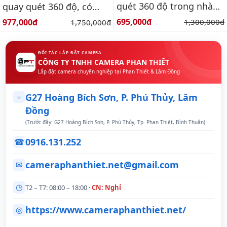
quét 360 độ trong nhà
quay quét 360 độ, có
3k
màu ban đêm, báo động
Giá bán:
Giá bán:
695,000đ
Giá gốc:
977,000đ
Giá gốc:
1,300,000đ
1,750,000đ
ĐỐI TÁC LẮP ĐẶT CAMERA
CÔNG TY TNHH CAMERA PHAN THIẾT
Lắp đặt camera chuyên nghiệp tại Phan Thiết & Lâm Đồng
⌖
G27 Hoàng Bích Sơn, P. Phú Thủy, Lâm
Đồng
(Trước đây: G27 Hoàng Bích Sơn, P. Phú Thủy, Tp. Phan Thiết, Bình Thuận)
0916.131.252
☎
cameraphanthiet.net@gmail.com
✉
◷
T2 – T7: 08:00 – 18:00 ·
CN: Nghỉ
https://www.cameraphanthiet.net/
◎