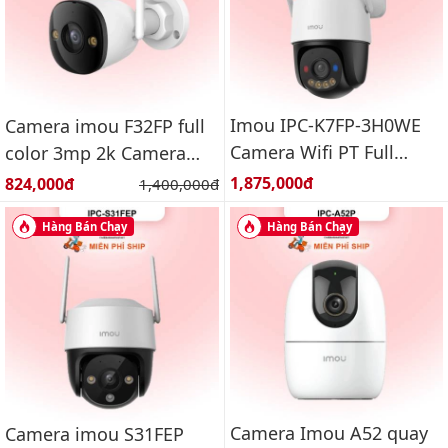
Imou IPC-K7FP-3H0WE
Camera imou F32FP full
Camera Wifi PT Full
color 3mp 2k Camera
Color ngoài trời 3.0MP
wifi ngoài trời
Giá bán:
Giá bán:
1,875,000đ
824,000đ
Giá gốc:
1,400,000đ
Hàng Bán Chạy
Hàng Bán Chạy
Camera Imou A52 quay
Camera imou S31FEP