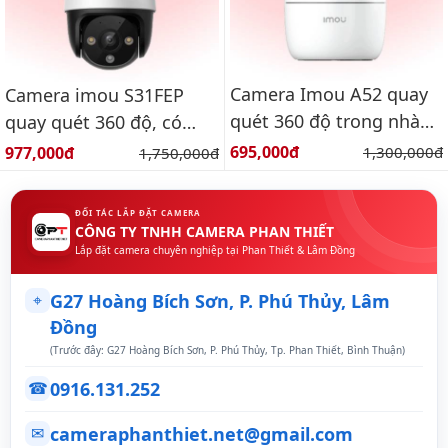
Camera Imou A52 quay
Camera imou S31FEP
quét 360 độ trong nhà
quay quét 360 độ, có
3k
màu ban đêm, báo động
Giá bán:
Giá bán:
695,000đ
Giá gốc:
977,000đ
Giá gốc:
1,300,000đ
1,750,000đ
ĐỐI TÁC LẮP ĐẶT CAMERA
CÔNG TY TNHH CAMERA PHAN THIẾT
Lắp đặt camera chuyên nghiệp tại Phan Thiết & Lâm Đồng
⌖
G27 Hoàng Bích Sơn, P. Phú Thủy, Lâm
Đồng
(Trước đây: G27 Hoàng Bích Sơn, P. Phú Thủy, Tp. Phan Thiết, Bình Thuận)
0916.131.252
☎
cameraphanthiet.net@gmail.com
✉