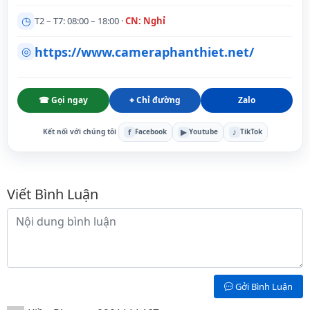
◷
T2 – T7: 08:00 – 18:00 ·
CN: Nghỉ
https://www.cameraphanthiet.net/
◎
☎ Gọi ngay
⌖ Chỉ đường
Zalo
f
▶
♪
Kết nối với chúng tôi
Facebook
Youtube
TikTok
Bình luận
Viết Bình Luận
Nội dung bình luận
Gởi Bình Luận