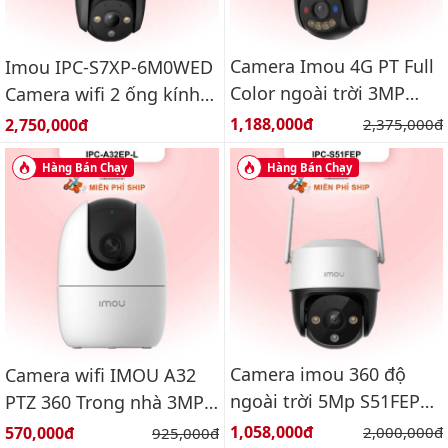
Camera Imou 4G PT Full
Imou IPC-S7XP-6M0WED
Color ngoài trời 3MP
Camera wifi 2 ống kính
IPC-K7FP-3H0TE
quay quét ngoài trời
Giá bán:
Giá bán:
1,188,000đ
Giá gốc:
2,750,000đ
2,375,000đ
6MP
Hàng Bán Chạy
Hàng Bán Chạy
Camera imou 360 độ
Camera wifi IMOU A32
ngoài trời 5Mp S51FEP
PTZ 360 Trong nhà 3MP
Báo động, đàm thoại 2
IPC-A32EP-L
Giá bán:
Giá bán:
1,058,000đ
Giá gốc:
570,000đ
Giá gốc:
2,000,000đ
925,000đ