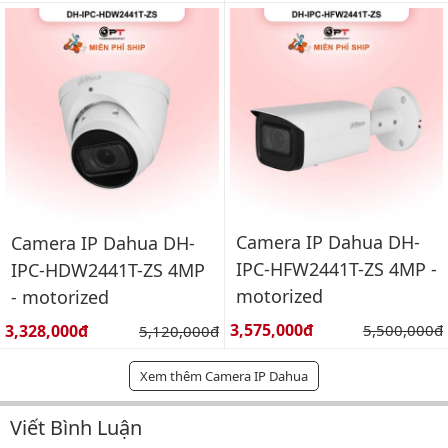
Camera IP Dahua DH-
Camera IP Dahua DH-
IPC-HFW2441T-ZS 4MP -
IPC-HDW2441T-ZS 4MP
motorized
- motorized
Giá bán:
Giá bán:
3,575,000đ
Giá gốc:
3,328,000đ
Giá gốc:
5,500,000đ
5,120,000đ
Xem thêm Camera IP Dahua
Viết Bình Luận
Bình luận & Đánh giá