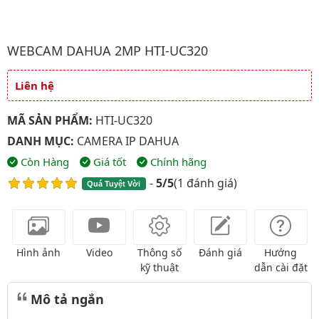
Hình ảnh đại diện của sản phẩm WEBCAM Dahua 2MP HTI-UC32
WEBCAM DAHUA 2MP HTI-UC320
Liên hệ
Giá và khuyến mãi
MÃ SẢN PHẨM:
HTI-UC320
DANH MỤC:
CAMERA IP DAHUA
Còn Hàng
Giá tốt
Chính hãng
-
5/5
(
1 đánh giá
)
Quá Tuyệt Vời
Hình ảnh
Video
Thông số
Đánh giá
Hướng
kỹ thuật
dẫn cài đặt
Mô tả ngắn