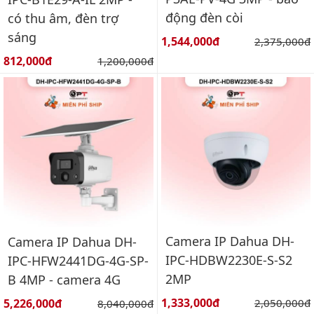
động đèn còi
có thu âm, đèn trợ
sáng
Giá bán:
1,544,000đ
Giá gốc:
2,375,000đ
Giá bán:
812,000đ
Giá gốc:
1,200,000đ
Camera IP Dahua DH-
Camera IP Dahua DH-
IPC-HDBW2230E-S-S2
IPC-HFW2441DG-4G-SP-
2MP
B 4MP - camera 4G
Giá bán:
Giá bán:
1,333,000đ
Giá gốc:
5,226,000đ
Giá gốc:
2,050,000đ
8,040,000đ