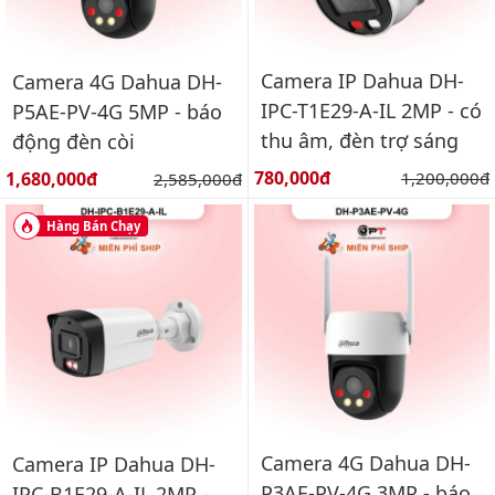
Camera IP Dahua DH-
Camera 4G Dahua DH-
IPC-T1E29-A-IL 2MP - có
P5AE-PV-4G 5MP - báo
thu âm, đèn trợ sáng
động đèn còi
Giá bán:
Giá bán:
780,000đ
Giá gốc:
1,680,000đ
Giá gốc:
1,200,000đ
2,585,000đ
Hàng Bán Chạy
Camera 4G Dahua DH-
Camera IP Dahua DH-
P3AE-PV-4G 3MP - báo
IPC-B1E29-A-IL 2MP -