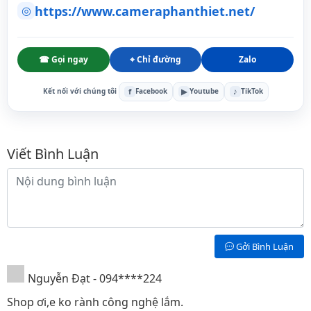
https://www.cameraphanthiet.net/
◎
☎ Gọi ngay
⌖ Chỉ đường
Zalo
f
▶
♪
Kết nối với chúng tôi
Facebook
Youtube
TikTok
Bình luận
Viết Bình Luận
Nội dung bình luận
Gởi Bình Luận
Nguyễn Đạt - 094****224
Shop ơi,e ko rành công nghệ lắm.