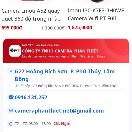
Imou IPC-K7FP-3H0WE
Camera Imou A52 quay
Camera Wifi PT Full
quét 360 độ trong nhà
Color ngoài trời 3.0MP
3k
Giá bán:
Giá bán:
1,875,000đ
695,000đ
Giá gốc:
1,300,000đ
ĐỐI TÁC LẮP ĐẶT CAMERA
CÔNG TY TNHH CAMERA PHAN THIẾT
Lắp đặt camera chuyên nghiệp tại Phan Thiết & Lâm Đồng
⌖
G27 Hoàng Bích Sơn, P. Phú Thủy, Lâm
Đồng
(Trước đây: G27 Hoàng Bích Sơn, P. Phú Thủy, Tp. Phan Thiết, Bình Thuận)
0916.131.252
☎
cameraphanthiet.net@gmail.com
✉
◷
T2 – T7: 08:00 – 18:00 ·
CN: Nghỉ