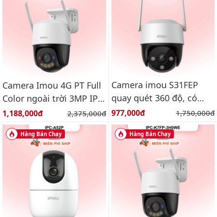
Camera imou S31FEP
Camera Imou 4G PT Full
quay quét 360 độ, có
Color ngoài trời 3MP IPC-
màu ban đêm, báo động
K7FP-3H0TE
Giá bán:
Giá bán:
977,000đ
Giá gốc:
1,188,000đ
Giá gốc:
1,750,000đ
2,375,000đ
Hàng Bán Chạy
Hàng Bán Chạy