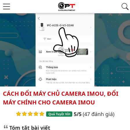
CÁCH ĐỔI MÁY CHỦ CAMERA IMOU, ĐỔI
MÁY CHÍNH CHO CAMERA IMOU
5/5
(47 đánh giá)
Quá Tuyệt Vời
Tóm tắt bài viết