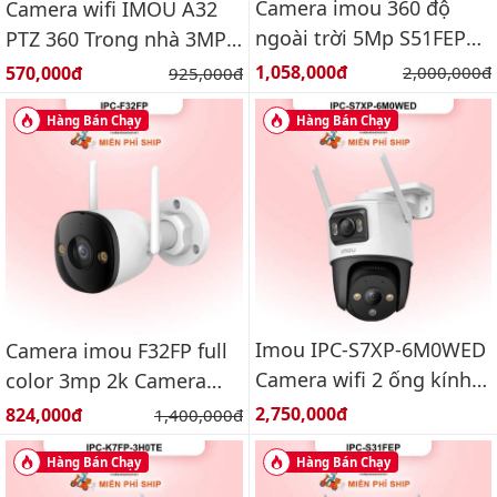
Camera imou 360 độ
Camera wifi IMOU A32
ngoài trời 5Mp S51FEP
PTZ 360 Trong nhà 3MP
Báo động, đàm thoại 2
IPC-A32EP-L
Giá bán:
Giá bán:
1,058,000đ
Giá gốc:
570,000đ
Giá gốc:
2,000,000đ
925,000đ
chiều
Hàng Bán Chạy
Hàng Bán Chạy
Imou IPC-S7XP-6M0WED
Camera imou F32FP full
Camera wifi 2 ống kính
color 3mp 2k Camera
quay quét ngoài trời
wifi ngoài trời
Giá bán:
Giá bán:
2,750,000đ
824,000đ
Giá gốc:
1,400,000đ
6MP
Hàng Bán Chạy
Hàng Bán Chạy